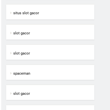
situs slot gacor
slot gacor
slot gacor
spaceman
slot gacor