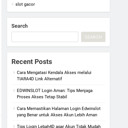
slot gacor
Search
SEARCH
Recent Posts
Cara Mengatasi Kendala Akses melalui
TIARA4D Link Alternatif
EDWINSLOT Login Aman: Tips Menjaga
Proses Akses Tetap Stabil
Cara Memastikan Halaman Login Edwinslot
yang Benar untuk Akses Akun Lebih Aman
Tips Login Lebah4D agar Akun Tidak Mudah