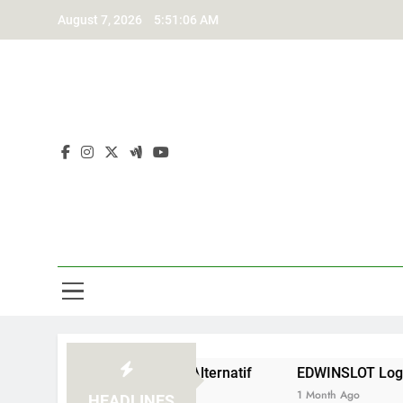
Skip
August 7, 2026
5:51:07 AM
to
content
AUI
Temukan So
ui TIARA4D Link Alternatif
EDWINSLOT Login Aman: Tips
1 Month Ago
HEADLINES