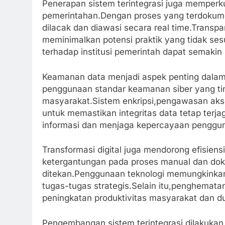
Penerapan sistem terintegrasi juga memperku
pemerintahan.Dengan proses yang terdokumen
dilacak dan diawasi secara real time.Transp
meminimalkan potensi praktik yang tidak ses
terhadap institusi pemerintah dapat semakin
Keamanan data menjadi aspek penting dalam 
penggunaan standar keamanan siber yang ting
masyarakat.Sistem enkripsi,pengawasan akse
untuk memastikan integritas data tetap ter
informasi dan menjaga kepercayaan penggu
Transformasi digital juga mendorong efisie
ketergantungan pada proses manual dan doku
ditekan.Penggunaan teknologi memungkinkan
tugas-tugas strategis.Selain itu,penghema
peningkatan produktivitas masyarakat dan d
Pengembangan sistem terintegrasi dilakukan 