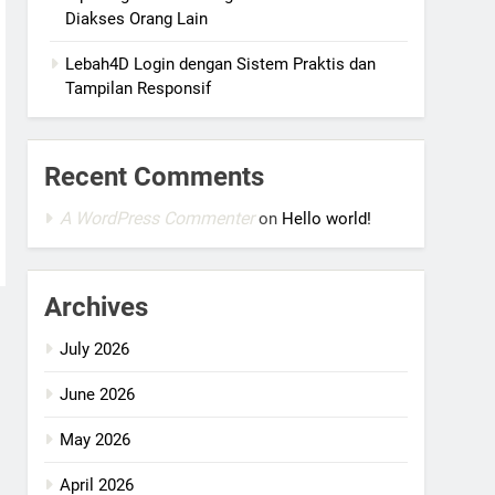
Diakses Orang Lain
Lebah4D Login dengan Sistem Praktis dan
Tampilan Responsif
Recent Comments
A WordPress Commenter
on
Hello world!
Archives
July 2026
June 2026
May 2026
April 2026