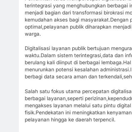
terintegrasi yang menghubungkan berbagai in
menjadi bagian dari transformasi birokrasi m
kemudahan akses bagi masyarakat.Dengan pe
optimal,pelayanan publik diharapkan menjadi
warga.
Digitalisasi layanan publik bertujuan mengur
waktu.Dalam sistem terintegrasi,data dan in
berulang kali diinput di berbagai lembaga.H
menurunkan potensi kesalahan administrasi.
berbagi data secara aman dan terkendali,se
Salah satu fokus utama percepatan digitali
berbagai layanan,seperti perizinan,kependud
mengakses layanan melalui satu pintu digital
fisik.Pendekatan ini meningkatkan kenyama
pelayanan hingga ke daerah terpencil.