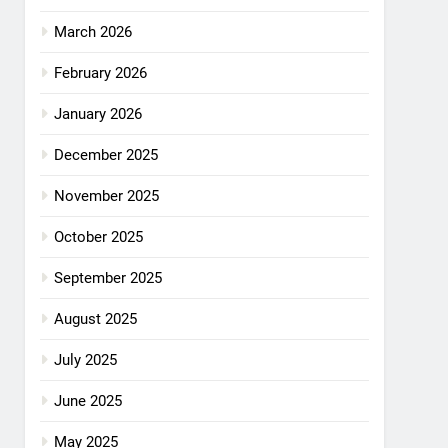
March 2026
February 2026
January 2026
December 2025
November 2025
October 2025
September 2025
August 2025
July 2025
June 2025
May 2025