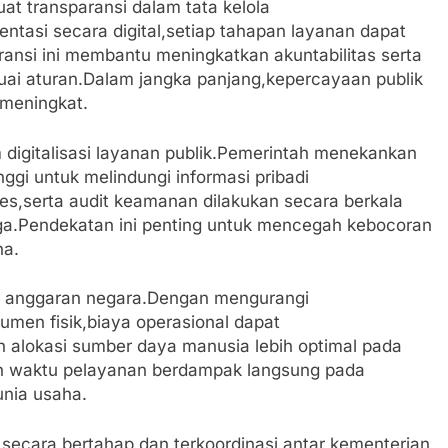
at transparansi dalam tata kelola
tasi secara digital,setiap tahapan layanan dapat
aransi ini membantu meningkatkan akuntabilitas serta
uai aturan.Dalam jangka panjang,kepercayaan publik
 meningkat.
digitalisasi layanan publik.Pemerintah menekankan
gi untuk melindungi informasi pribadi
s,serta audit keamanan dilakukan secara berkala
jaga.Pendekatan ini penting untuk mencegah kebocoran
na.
nsi anggaran negara.Dengan mengurangi
men fisik,biaya operasional dapat
 alokasi sumber daya manusia lebih optimal pada
tan waktu pelayanan berdampak langsung pada
unia usaha.
secara bertahap dan terkoordinasi antar kementerian