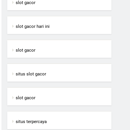
slot gacor
slot gacor hari ini
slot gacor
situs slot gacor
slot gacor
situs terpercaya