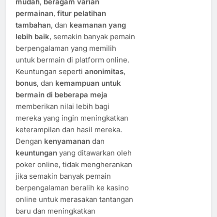
mudah
,
beragam varian
permainan
,
fitur pelatihan
tambahan
, dan
keamanan yang
lebih baik
, semakin banyak pemain
berpengalaman yang memilih
untuk bermain di platform online.
Keuntungan seperti
anonimitas
,
bonus
, dan
kemampuan untuk
bermain di beberapa meja
memberikan nilai lebih bagi
mereka yang ingin meningkatkan
keterampilan dan hasil mereka.
Dengan
kenyamanan
dan
keuntungan
yang ditawarkan oleh
poker online, tidak mengherankan
jika semakin banyak pemain
berpengalaman beralih ke kasino
online untuk merasakan tantangan
baru dan meningkatkan