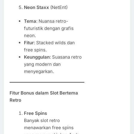
Neon Staxx
(NetEnt)
Tema
: Nuansa retro-
futuristik dengan grafis
neon.
Fitur
: Stacked wilds dan
free spins.
Keunggulan
: Suasana retro
yang modern dan
menyegarkan.
Fitur Bonus dalam Slot Bertema
Retro
Free Spins
Banyak slot retro
menawarkan free spins