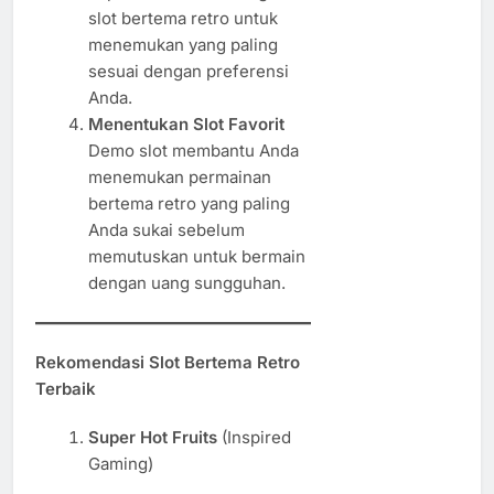
slot bertema retro untuk
menemukan yang paling
sesuai dengan preferensi
Anda.
Menentukan Slot Favorit
Demo slot membantu Anda
menemukan permainan
bertema retro yang paling
Anda sukai sebelum
memutuskan untuk bermain
dengan uang sungguhan.
Rekomendasi Slot Bertema Retro
Terbaik
Super Hot Fruits
(Inspired
Gaming)