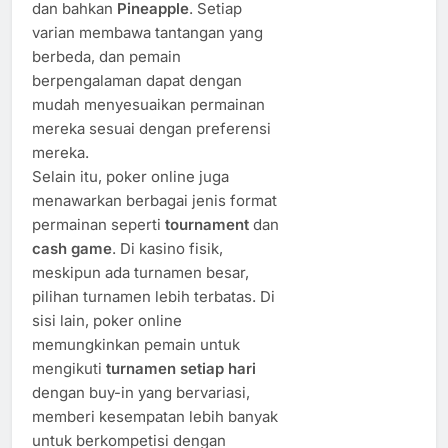
dan bahkan
Pineapple
. Setiap
varian membawa tantangan yang
berbeda, dan pemain
berpengalaman dapat dengan
mudah menyesuaikan permainan
mereka sesuai dengan preferensi
mereka.
Selain itu, poker online juga
menawarkan berbagai jenis format
permainan seperti
tournament
dan
cash game
. Di kasino fisik,
meskipun ada turnamen besar,
pilihan turnamen lebih terbatas. Di
sisi lain, poker online
memungkinkan pemain untuk
mengikuti
turnamen setiap hari
dengan buy-in yang bervariasi,
memberi kesempatan lebih banyak
untuk berkompetisi dengan