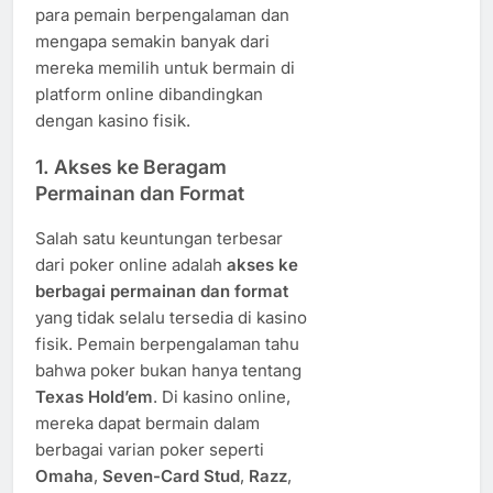
para pemain berpengalaman dan
mengapa semakin banyak dari
mereka memilih untuk bermain di
platform online dibandingkan
dengan kasino fisik.
1. Akses ke Beragam
Permainan dan Format
Salah satu keuntungan terbesar
dari poker online adalah
akses ke
berbagai permainan dan format
yang tidak selalu tersedia di kasino
fisik. Pemain berpengalaman tahu
bahwa poker bukan hanya tentang
Texas Hold’em
. Di kasino online,
mereka dapat bermain dalam
berbagai varian poker seperti
Omaha
,
Seven-Card Stud
,
Razz
,