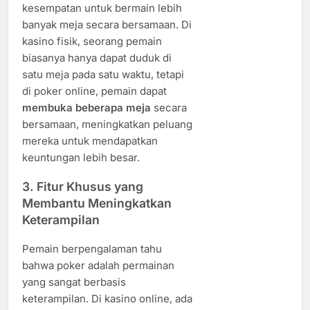
kesempatan untuk bermain lebih
banyak meja secara bersamaan. Di
kasino fisik, seorang pemain
biasanya hanya dapat duduk di
satu meja pada satu waktu, tetapi
di poker online, pemain dapat
membuka beberapa meja
secara
bersamaan, meningkatkan peluang
mereka untuk mendapatkan
keuntungan lebih besar.
3. Fitur Khusus yang
Membantu Meningkatkan
Keterampilan
Pemain berpengalaman tahu
bahwa poker adalah permainan
yang sangat berbasis
keterampilan. Di kasino online, ada