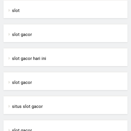
slot
slot gacor
slot gacor hari ini
slot gacor
situs slot gacor
slot gacor