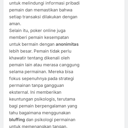
untuk melindungi informasi pribadi
pemain dan memastikan bahwa
setiap transaksi dilakukan dengan
aman.
Selain itu, poker online juga
memberi pemain kesempatan
untuk bermain dengan
anonimitas
lebih besar. Pemain tidak perlu
khawatir tentang dikenali oleh
pemain lain atau merasa canggung
selama permainan. Mereka bisa
fokus sepenuhnya pada strategi
permainan tanpa gangguan
eksternal. Ini memberikan
keuntungan psikologis, terutama
bagi pemain berpengalaman yang
tahu bagaimana menggunakan
bluffing
dan psikologi permainan
untuk memenangkan tangan.