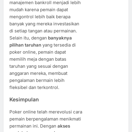
manajemen bankroll menjadi lebih
mudah karena pemain dapat
mengontrol lebih baik berapa
banyak yang mereka investasikan
di setiap tangan atau permainan.
Selain itu, dengan
banyaknya
pilihan taruhan
yang tersedia di
poker online, pemain dapat
memilih meja dengan batas
taruhan yang sesuai dengan
anggaran mereka, membuat
pengalaman bermain lebih
fleksibel dan terkontrol.
Kesimpulan
Poker online telah merevolusi cara
pemain berpengalaman menikmati
permainan ini. Dengan
akses