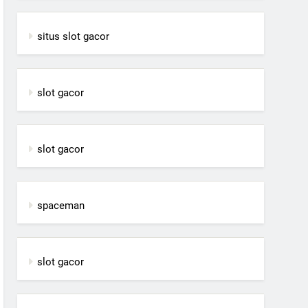
situs slot gacor
slot gacor
slot gacor
spaceman
slot gacor