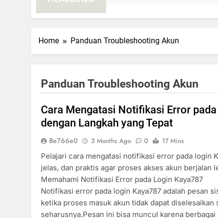
Home
Panduan Troubleshooting Akun
Panduan Troubleshooting Akun
Cara Mengatasi Notifikasi Error pad
dengan Langkah yang Tepat
Be766e0
3 Months Ago
0
17 Mins
Pelajari cara mengatasi notifikasi error pada login
jelas, dan praktis agar proses akses akun berjalan le
Memahami Notifikasi Error pada Login Kaya787
Notifikasi error pada login Kaya787 adalah pesan 
ketika proses masuk akun tidak dapat diselesaikan 
seharusnya.Pesan ini bisa muncul karena berbagai a