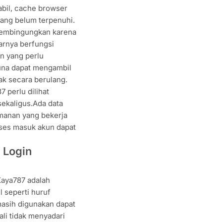
tabil, cache browser
yang belum terpenuhi.
a membingungkan karena
arnya berfungsi
n yang perlu
na dapat mengambil
ak secara berulang.
 perlu dilihat
ekaligus.Ada data
amanan yang bekerja
oses masuk akun dapat
 Login
Kaya787 adalah
l seperti huruf
masih digunakan dapat
li tidak menyadari