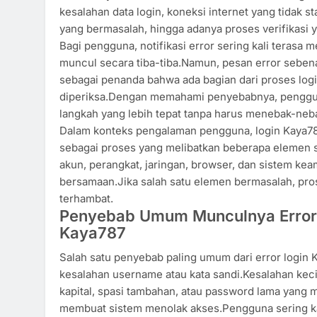
kesalahan data login, koneksi internet yang tidak s
yang bermasalah, hingga adanya proses verifikasi 
Bagi pengguna, notifikasi error sering kali teras
muncul secara tiba-tiba.Namun, pesan error seben
sebagai penanda bahwa ada bagian dari proses logi
diperiksa.Dengan memahami penyebabnya, penggu
langkah yang lebih tepat tanpa harus menebak-neb
Dalam konteks pengalaman pengguna, login Kaya787
sebagai proses yang melibatkan beberapa elemen s
akun, perangkat, jaringan, browser, dan sistem ke
bersamaan.Jika salah satu elemen bermasalah, pr
terhambat.
Penyebab Umum Munculnya Error
Kaya787
Salah satu penyebab paling umum dari error login 
kesalahan username atau kata sandi.Kesalahan keci
kapital, spasi tambahan, atau password lama yang 
membuat sistem menolak akses.Pengguna sering ka