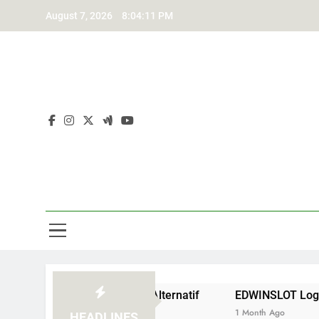
Skip
August 7, 2026
8:04:12 PM
to
content
AUI
Temukan So
lui TIARA4D Link Alternatif
EDWINSLOT Login Aman: Ti
1 Month Ago
HEADLINES