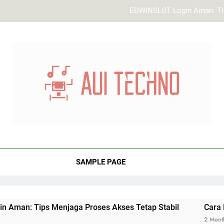
EDWINSLOT Login Aman: Tip
Cara Memastikan Halaman Login Edwinslot yan
Tips Login Lebah4D agar
Cara Mengatasi Kendala 
EDWINSLOT Login Aman: Tip
Cara Memastikan Halaman Login Edwinslot yan
 Techno
lusi Teknologi Inovatif Untuk Bisnis Anda Di AUI Techno.
Tips Login Lebah4D agar
SAMPLE PAGE
ps Menjaga Proses Akses Tetap Stabil
Cara Memastika
2 Months Ago