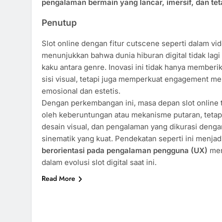
pengalaman bermain yang lancar, imersif, dan tet
Penutup
Slot online dengan fitur cutscene seperti dalam v
menunjukkan bahwa dunia hiburan digital tidak lagi
kaku antara genre. Inovasi ini tidak hanya memberik
sisi visual, tetapi juga memperkuat engagement mel
emosional dan estetis.
Dengan perkembangan ini, masa depan slot online 
oleh keberuntungan atau mekanisme putaran, tetapi 
desain visual, dan pengalaman yang dikurasi deng
sinematik yang kuat. Pendekatan seperti ini menja
berorientasi pada pengalaman pengguna (UX)
men
dalam evolusi slot digital saat ini.
Read More