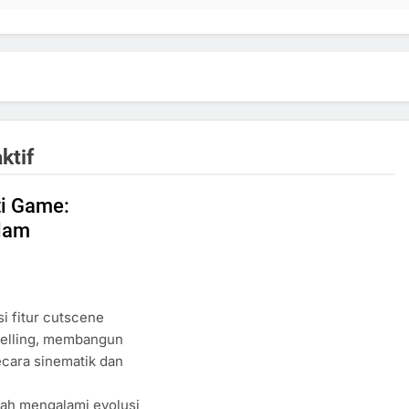
ktif
ti Game:
lam
 fitur cutscene
telling, membangun
cara sinematik dan
elah mengalami evolusi