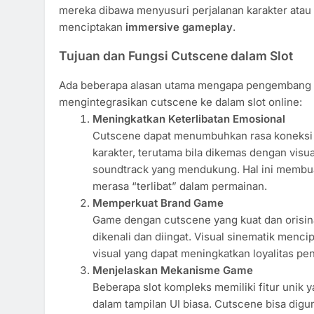
mereka dibawa menyusuri perjalanan karakter atau a
menciptakan
immersive gameplay
.
Tujuan dan Fungsi Cutscene dalam Slot
Ada beberapa alasan utama mengapa pengembang 
mengintegrasikan cutscene ke dalam slot online:
Meningkatkan Keterlibatan Emosional
Cutscene dapat menumbuhkan rasa koneksi 
karakter, terutama bila dikemas dengan vis
soundtrack yang mendukung. Hal ini membua
merasa “terlibat” dalam permainan.
Memperkuat Brand Game
Game dengan cutscene yang kuat dan orisin
dikenali dan diingat. Visual sinematik mencip
visual yang dapat meningkatkan loyalitas pe
Menjelaskan Mekanisme Game
Beberapa slot kompleks memiliki fitur unik y
dalam tampilan UI biasa. Cutscene bisa digun