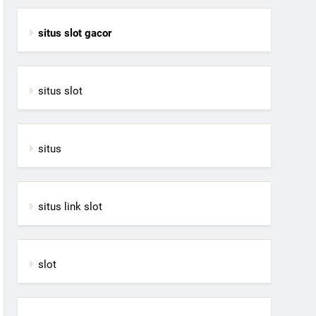
situs slot gacor
situs slot
situs
situs link slot
slot