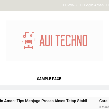
EDWINSLOT Login Aman: Tip
Cara Memastikan Halaman Login Edwinslot yan
Tips Login Lebah4D agar
Cara Mengatasi Kendala 
EDWINSLOT Login Aman: Tip
Cara Memastikan Halaman Login Edwinslot yan
 Techno
lusi Teknologi Inovatif Untuk Bisnis Anda Di AUI Techno.
Tips Login Lebah4D agar
SAMPLE PAGE
s Menjaga Proses Akses Tetap Stabil
Cara Memastikan
2 Months Ago