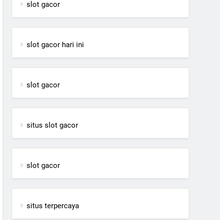
slot gacor
slot gacor hari ini
slot gacor
situs slot gacor
slot gacor
situs terpercaya