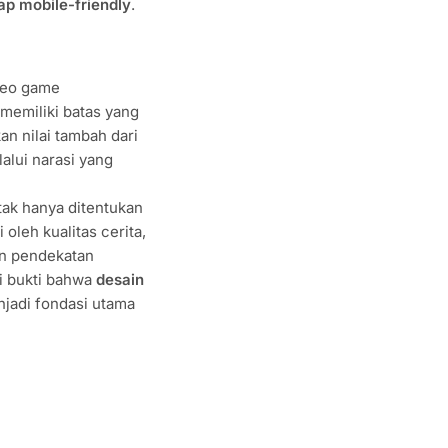
ap mobile-friendly
.
ideo game
 memiliki batas yang
an nilai tambah dari
alui narasi yang
tak hanya ditentukan
oleh kualitas cerita,
an pendekatan
di bukti bahwa
desain
jadi fondasi utama