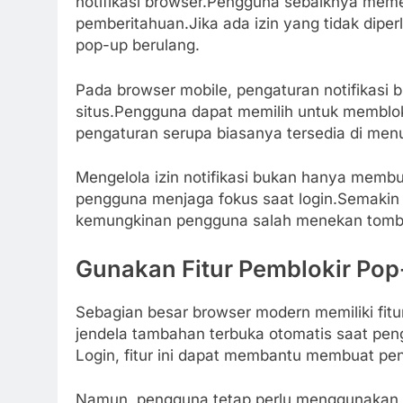
notifikasi browser.Pengguna sebaiknya memeri
pemberitahuan.Jika ada izin yang tidak dipe
pop-up berulang.
Pada browser mobile, pengaturan notifikasi bi
situs.Pengguna dapat memilih untuk membloki
pengaturan serupa biasanya tersedia di men
Mengelola izin notifikasi bukan hanya membu
pengguna menjaga fokus saat login.Semakin 
kemungkinan pengguna salah menekan tombo
Gunakan Fitur Pemblokir Po
Sebagian besar browser modern memiliki fitu
jendela tambahan terbuka otomatis saat pe
Login, fitur ini dapat membantu membuat pen
Namun, pengguna tetap perlu menggunakan 