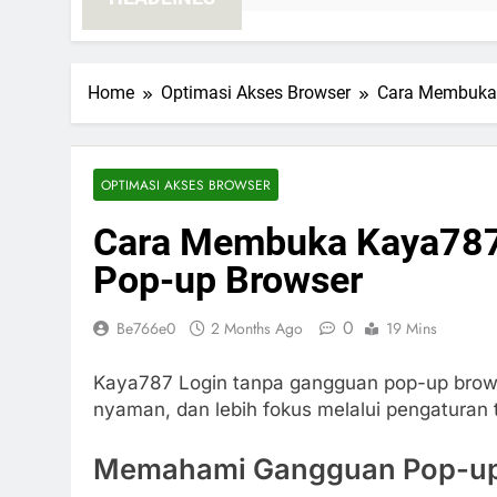
Home
Optimasi Akses Browser
Cara Membuka 
OPTIMASI AKSES BROWSER
Cara Membuka Kaya787
Pop-up Browser
0
Be766e0
2 Months Ago
19 Mins
Kaya787 Login tanpa gangguan pop-up bro
nyaman, dan lebih fokus melalui pengaturan 
Memahami Gangguan Pop-up 