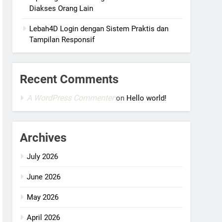
Diakses Orang Lain
Lebah4D Login dengan Sistem Praktis dan
Tampilan Responsif
Recent Comments
A WordPress Commenter
on
Hello world!
Archives
July 2026
June 2026
May 2026
April 2026