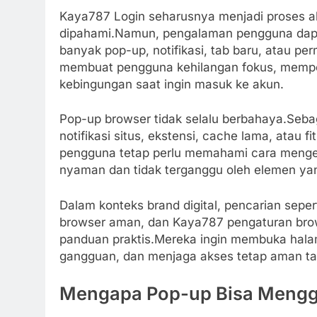
Kaya787 Login seharusnya menjadi proses a
dipahami.Namun, pengalaman pengguna dapat
banyak pop-up, notifikasi, tab baru, atau per
membuat pengguna kehilangan fokus, mempe
kebingungan saat ingin masuk ke akun.
Pop-up browser tidak selalu berbahaya.Seba
notifikasi situs, ekstensi, cache lama, atau 
pengguna tetap perlu memahami cara mengel
nyaman dan tidak terganggu oleh elemen yang
Dalam konteks brand digital, pencarian sep
browser aman, dan Kaya787 pengaturan b
panduan praktis.Mereka ingin membuka hal
gangguan, dan menjaga akses tetap aman tan
Mengapa Pop-up Bisa Mengg