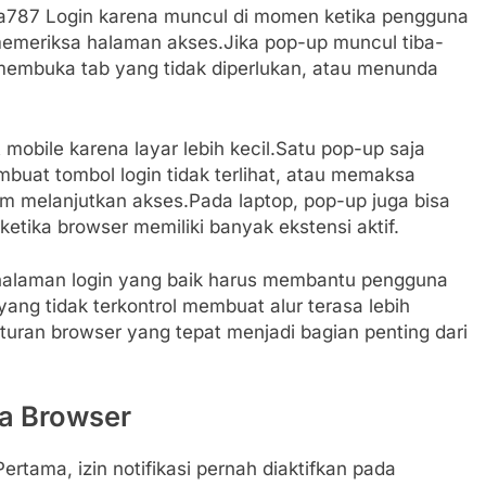
787 Login karena muncul di momen ketika pengguna
emeriksa halaman akses.Jika pop-up muncul tiba-
membuka tab yang tidak diperlukan, atau menunda
mobile karena layar lebih kecil.Satu pop-up saja
buat tombol login tidak terlihat, atau memaksa
 melanjutkan akses.Pada laptop, pop-up juga bisa
etika browser memiliki banyak ekstensi aktif.
halaman login yang baik harus membantu pengguna
ng tidak terkontrol membuat alur terasa lebih
aturan browser yang tepat menjadi bagian penting dari
a Browser
rtama, izin notifikasi pernah diaktifkan pada