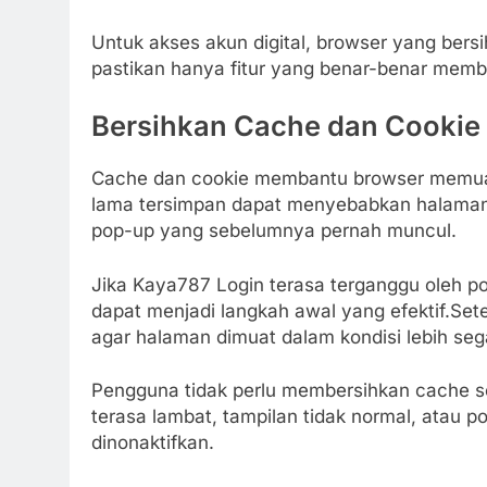
Untuk akses akun digital, browser yang bers
pastikan hanya fitur yang benar-benar memba
Bersihkan Cache dan Cookie 
Cache dan cookie membantu browser memuat 
lama tersimpan dapat menyebabkan halaman
pop-up yang sebelumnya pernah muncul.
Jika Kaya787 Login terasa terganggu oleh 
dapat menjadi langkah awal yang efektif.Sete
agar halaman dimuat dalam kondisi lebih seg
Pengguna tidak perlu membersihkan cache se
terasa lambat, tampilan tidak normal, atau p
dinonaktifkan.