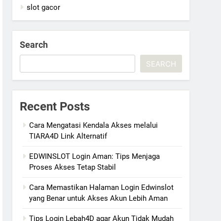
slot gacor
Search
SEARCH
Recent Posts
Cara Mengatasi Kendala Akses melalui
TIARA4D Link Alternatif
EDWINSLOT Login Aman: Tips Menjaga
Proses Akses Tetap Stabil
Cara Memastikan Halaman Login Edwinslot
yang Benar untuk Akses Akun Lebih Aman
Tips Login Lebah4D agar Akun Tidak Mudah