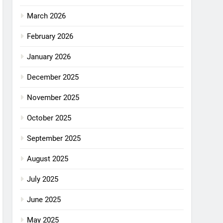
March 2026
February 2026
January 2026
December 2025
November 2025
October 2025
September 2025
August 2025
July 2025
June 2025
May 2025