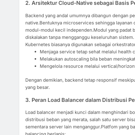
2. Arsitektur Cloud-Native sebagai Basis 
Backend yang andal umumnya dibangun dengan pe
native.Bentuknya microservices sehingga layanan 
modul-modul kecil independen.Modul yang padat 
diskalakan tanpa mengganggu keseluruhan sistem.
Kubernetes biasanya digunakan sebagai orkestrator
Menjaga service tetap sehat melalui health 
Melakukan autoscaling bila beban meningka
Mengelola resource melalui vertical/horizon
Dengan demikian, backend tetap responsif meskipun
yang besar.
3. Peran Load Balancer dalam Distribusi P
Load balancer menjadi kunci dalam menghindari bo
distribusi beban yang merata, salah satu server bis
sementara server lain menganggur.Platfom yang b
balancing berlapis: