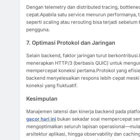
Dengan telemetry dan distributed tracing, bottlene
cepat.Apabila satu service menurun performanya, 
seperti scaling atau rerouting bisa terjadi sebelu
pengguna.
7. Optimasi Protokol dan Jaringan
Selain backend, faktor jaringan turut berkontribusi
menerapkan HTTP/3 (berbasis QUIC) untuk mengu
mempercepat koneksi pertama.Protokol yang efis
backend menyelesaikan respons lebih cepat meski
koneksi yang fluktuatif.
Kesimpulan
Manajemen latensi dan kinerja backend pada plat
gacor hari ini
bukan sekadar soal mempercepat serv
mengoptimalkan seluruh lapisan operasional—mulai 
arsitektur aplikasi, hingga observability dan cachi