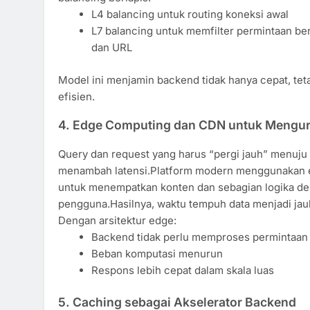
L4 balancing untuk routing koneksi awal
L7 balancing untuk memfilter permintaan ber
dan URL
Model ini menjamin backend tidak hanya cepat, teta
efisien.
4. Edge Computing dan CDN untuk Mengur
Query dan request yang harus “pergi jauh” menuju 
menambah latensi.Platform modern menggunakan
untuk menempatkan konten dan sebagian logika de
pengguna.Hasilnya, waktu tempuh data menjadi jau
Dengan arsitektur edge:
Backend tidak perlu memproses permintaan 
Beban komputasi menurun
Respons lebih cepat dalam skala luas
5. Caching sebagai Akselerator Backend