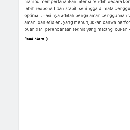
mampu mempertahankan latensi rendah secara kons
lebih responsif dan stabil, sehingga di mata pengg
optimal”.Hasilnya adalah pengalaman penggunaan y
aman, dan efisien, yang menunjukkan bahwa perfo
buah dari perencanaan teknis yang matang, bukan 
Read More