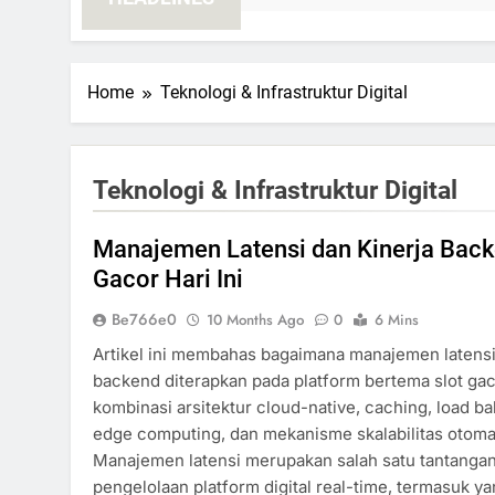
Home
Teknologi & Infrastruktur Digital
Teknologi & Infrastruktur Digital
Manajemen Latensi dan Kinerja Backe
Gacor Hari Ini
Be766e0
10 Months Ago
0
6 Mins
Artikel ini membahas bagaimana manajemen latensi 
backend diterapkan pada platform bertema slot gaco
kombinasi arsitektur cloud-native, caching, load bal
edge computing, dan mekanisme skalabilitas otomat
Manajemen latensi merupakan salah satu tantanga
pengelolaan platform digital real-time, termasuk y