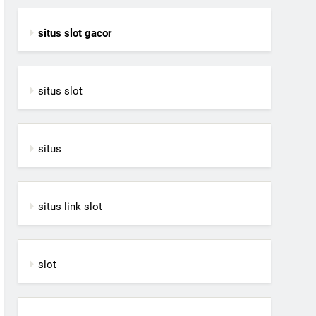
situs slot gacor
situs slot
situs
situs link slot
slot