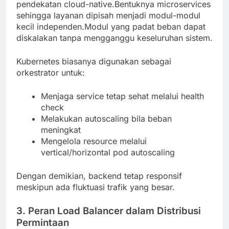
pendekatan cloud-native.Bentuknya microservices
sehingga layanan dipisah menjadi modul-modul
kecil independen.Modul yang padat beban dapat
diskalakan tanpa mengganggu keseluruhan sistem.
Kubernetes biasanya digunakan sebagai
orkestrator untuk:
Menjaga service tetap sehat melalui health
check
Melakukan autoscaling bila beban
meningkat
Mengelola resource melalui
vertical/horizontal pod autoscaling
Dengan demikian, backend tetap responsif
meskipun ada fluktuasi trafik yang besar.
3. Peran Load Balancer dalam Distribusi
Permintaan