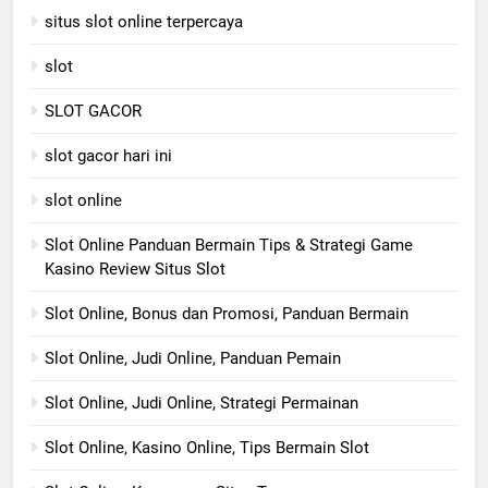
situs slot online terpercaya
slot
SLOT GACOR
slot gacor hari ini
slot online
Slot Online Panduan Bermain Tips & Strategi Game
Kasino Review Situs Slot
Slot Online, Bonus dan Promosi, Panduan Bermain
Slot Online, Judi Online, Panduan Pemain
Slot Online, Judi Online, Strategi Permainan
Slot Online, Kasino Online, Tips Bermain Slot