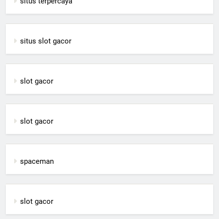
situs terpercaya
situs slot gacor
slot gacor
slot gacor
spaceman
slot gacor