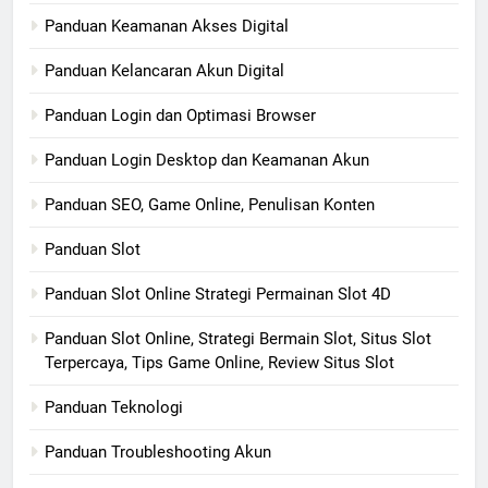
Panduan Keamanan Akses Digital
Panduan Kelancaran Akun Digital
Panduan Login dan Optimasi Browser
Panduan Login Desktop dan Keamanan Akun
Panduan SEO, Game Online, Penulisan Konten
Panduan Slot
Panduan Slot Online Strategi Permainan Slot 4D
Panduan Slot Online, Strategi Bermain Slot, Situs Slot
Terpercaya, Tips Game Online, Review Situs Slot
Panduan Teknologi
Panduan Troubleshooting Akun