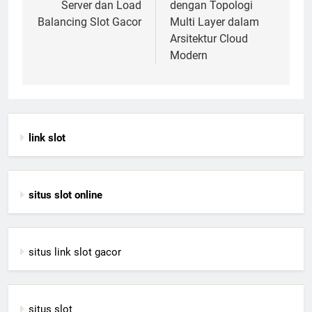
Server dan Load
dengan Topologi
Balancing Slot Gacor
Multi Layer dalam
Arsitektur Cloud
Modern
link slot
situs slot online
situs link slot gacor
situs slot