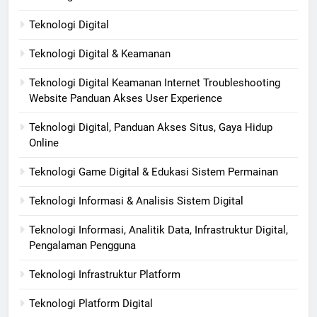
Teknologi Digital
Teknologi Digital & Keamanan
Teknologi Digital Keamanan Internet Troubleshooting
Website Panduan Akses User Experience
Teknologi Digital, Panduan Akses Situs, Gaya Hidup
Online
Teknologi Game Digital & Edukasi Sistem Permainan
Teknologi Informasi & Analisis Sistem Digital
Teknologi Informasi, Analitik Data, Infrastruktur Digital,
Pengalaman Pengguna
Teknologi Infrastruktur Platform
Teknologi Platform Digital