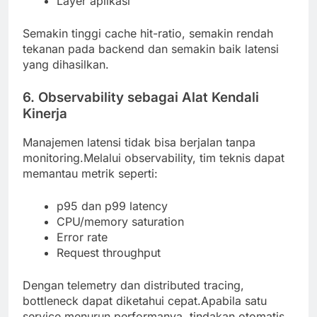
Layer aplikasi
Semakin tinggi cache hit-ratio, semakin rendah
tekanan pada backend dan semakin baik latensi
yang dihasilkan.
6. Observability sebagai Alat Kendali
Kinerja
Manajemen latensi tidak bisa berjalan tanpa
monitoring.Melalui observability, tim teknis dapat
memantau metrik seperti:
p95 dan p99 latency
CPU/memory saturation
Error rate
Request throughput
Dengan telemetry dan distributed tracing,
bottleneck dapat diketahui cepat.Apabila satu
service menurun performanya, tindakan otomatis