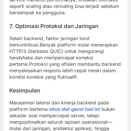
seperti scaling atau rerouting bisa terjadi sebelum
berdampak ke pengguna.
7. Optimasi Protokol dan Jaringan
Selain backend, faktor jaringan turut
berkontribusi.Banyak platform mulai menerapkan
HTTP/3 (berbasis QUIC) untuk mengurangi
handshake dan mempercepat koneksi
pertama.Protokol yang efisien membantu backend
menyelesaikan respons lebih cepat meski dalam
kondisi koneksi yang fluktuatif.
Kesimpulan
Manajemen latensi dan kinerja backend pada
platform bertema
situs slot gacor hari ini
bukan
sekadar soal mempercepat server, tetapi
mengoptimalkan seluruh lapisan operasional—
mulai dari jaringan, arsitektur aplikasi, hingga