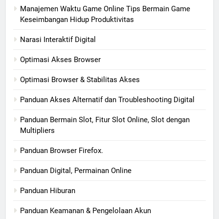
Manajemen Waktu Game Online Tips Bermain Game
Keseimbangan Hidup Produktivitas
Narasi Interaktif Digital
Optimasi Akses Browser
Optimasi Browser & Stabilitas Akses
Panduan Akses Alternatif dan Troubleshooting Digital
Panduan Bermain Slot, Fitur Slot Online, Slot dengan
Multipliers
Panduan Browser Firefox.
Panduan Digital, Permainan Online
Panduan Hiburan
Panduan Keamanan & Pengelolaan Akun