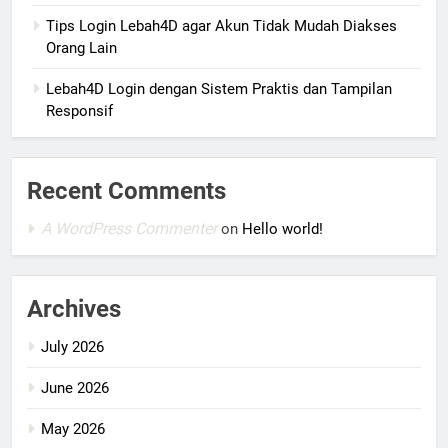
Tips Login Lebah4D agar Akun Tidak Mudah Diakses
Orang Lain
Lebah4D Login dengan Sistem Praktis dan Tampilan
Responsif
Recent Comments
A WordPress Commenter
on
Hello world!
Archives
July 2026
June 2026
May 2026