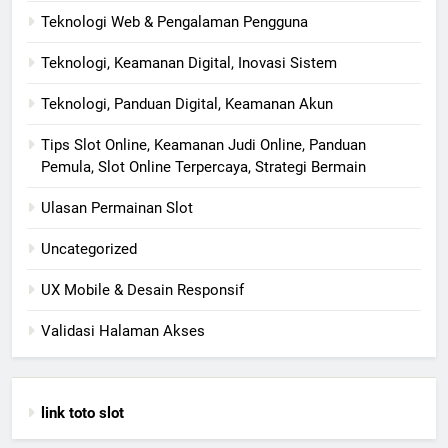
Teknologi Web & Pengalaman Pengguna
Teknologi, Keamanan Digital, Inovasi Sistem
Teknologi, Panduan Digital, Keamanan Akun
Tips Slot Online, Keamanan Judi Online, Panduan
Pemula, Slot Online Terpercaya, Strategi Bermain
Ulasan Permainan Slot
Uncategorized
UX Mobile & Desain Responsif
Validasi Halaman Akses
link toto slot