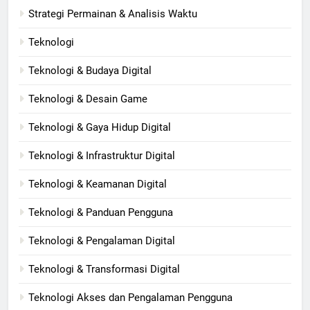
Strategi Permainan & Analisis Waktu
Teknologi
Teknologi & Budaya Digital
Teknologi & Desain Game
Teknologi & Gaya Hidup Digital
Teknologi & Infrastruktur Digital
Teknologi & Keamanan Digital
Teknologi & Panduan Pengguna
Teknologi & Pengalaman Digital
Teknologi & Transformasi Digital
Teknologi Akses dan Pengalaman Pengguna