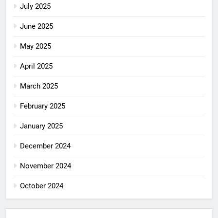
July 2025
June 2025
May 2025
April 2025
March 2025
February 2025
January 2025
December 2024
November 2024
October 2024