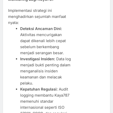
Implementasi strategi ini
menghadirkan sejumlah manfaat
nyata:
Deteksi Ancaman Dini:
Aktivitas mencurigakan
dapat dikenali lebih cepat
sebelum berkembang
menjadi serangan besar.
Investigasi Insiden:
Data log
menjadi bukti penting dalam
menganalisis insiden
keamanan dan melacak
pelaku.
Kepatuhan Regulasi:
Audit
logging membantu Kaya787
memenuhi standar
internasional seperti ISO