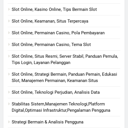
Slot Online, Kasino Online, Tips Bermain Slot
Slot Online, Keamanan, Situs Terpercaya
Slot Online, Permainan Casino, Pola Pembayaran
Slot Online, Permainan Casino, Tema Slot
Slot Online, Situs Resmi, Server Stabil, Panduan Pemula,
Tips Login, Layanan Pelanggan
Slot Online, Strategi Bermain, Panduan Pemain, Edukasi
Slot, Manajemen Permainan, Keamanan Situs
Slot Online, Teknologi Perjudian, Analisis Data
Stabilitas Sistem,Manajemen Teknologi,Platform
Digital,Optimasi Infrastruktur,Pengalaman Pengguna
Strategi Bermain & Analisis Pengguna