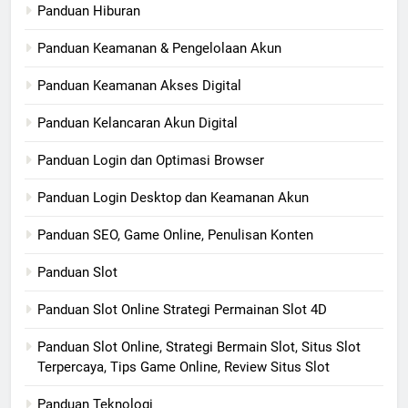
Panduan Hiburan
Panduan Keamanan & Pengelolaan Akun
Panduan Keamanan Akses Digital
Panduan Kelancaran Akun Digital
Panduan Login dan Optimasi Browser
Panduan Login Desktop dan Keamanan Akun
Panduan SEO, Game Online, Penulisan Konten
Panduan Slot
Panduan Slot Online Strategi Permainan Slot 4D
Panduan Slot Online, Strategi Bermain Slot, Situs Slot
Terpercaya, Tips Game Online, Review Situs Slot
Panduan Teknologi