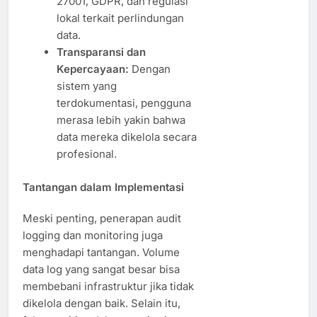
27001, GDPR, dan regulasi
lokal terkait perlindungan
data.
Transparansi dan
Kepercayaan:
Dengan
sistem yang
terdokumentasi, pengguna
merasa lebih yakin bahwa
data mereka dikelola secara
profesional.
Tantangan dalam Implementasi
Meski penting, penerapan audit
logging dan monitoring juga
menghadapi tantangan. Volume
data log yang sangat besar bisa
membebani infrastruktur jika tidak
dikelola dengan baik. Selain itu,