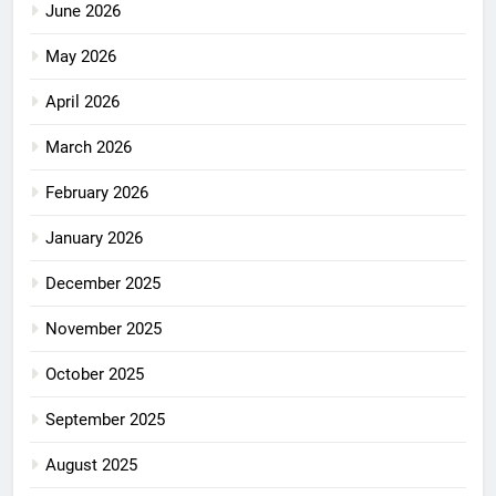
June 2026
May 2026
April 2026
March 2026
February 2026
January 2026
December 2025
November 2025
October 2025
September 2025
August 2025