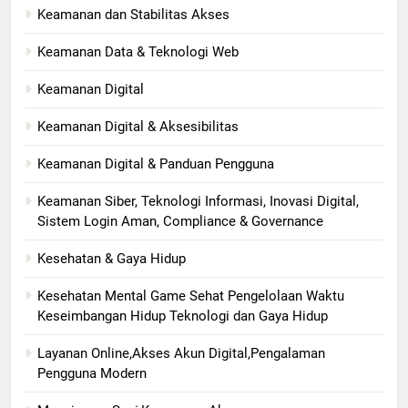
Keamanan dan Stabilitas Akses
Keamanan Data & Teknologi Web
Keamanan Digital
Keamanan Digital & Aksesibilitas
Keamanan Digital & Panduan Pengguna
Keamanan Siber, Teknologi Informasi, Inovasi Digital,
Sistem Login Aman, Compliance & Governance
Kesehatan & Gaya Hidup
Kesehatan Mental Game Sehat Pengelolaan Waktu
Keseimbangan Hidup Teknologi dan Gaya Hidup
Layanan Online,Akses Akun Digital,Pengalaman
Pengguna Modern