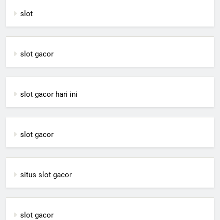
slot
slot gacor
slot gacor hari ini
slot gacor
situs slot gacor
slot gacor