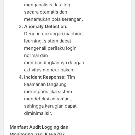
menganalisis data log
secara otomatis dan
menemukan pola serangan.
Anomaly Detection:
Dengan dukungan machine
learning, sistem dapat
mengenali perilaku login
normal dan
membandingkannya dengan
aktivitas mencurigakan.
Incident Response:
Tim
keamanan langsung
merespons jika sistem
mendeteksi ancaman,
sehingga kerugian dapat
diminimalisir.
Manfaat Audit Logging dan
Monitoring bagi Kaya787