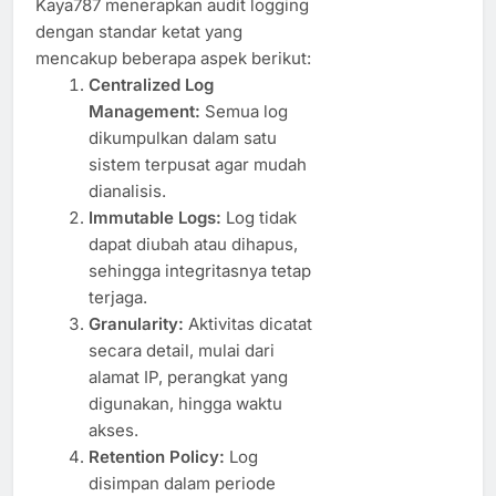
Kaya787 menerapkan audit logging
dengan standar ketat yang
mencakup beberapa aspek berikut:
Centralized Log
Management:
Semua log
dikumpulkan dalam satu
sistem terpusat agar mudah
dianalisis.
Immutable Logs:
Log tidak
dapat diubah atau dihapus,
sehingga integritasnya tetap
terjaga.
Granularity:
Aktivitas dicatat
secara detail, mulai dari
alamat IP, perangkat yang
digunakan, hingga waktu
akses.
Retention Policy:
Log
disimpan dalam periode