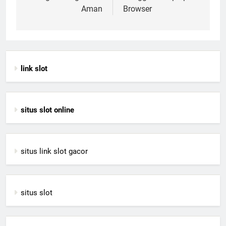
Aman
Browser
link slot
situs slot online
situs link slot gacor
situs slot