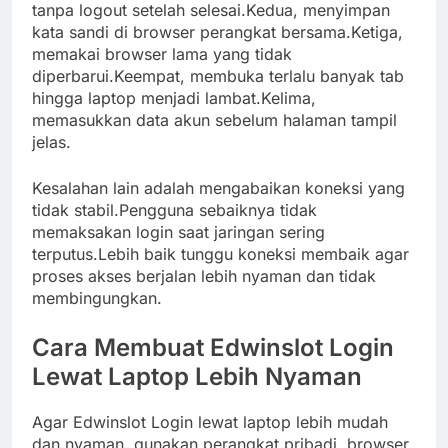
tanpa logout setelah selesai.Kedua, menyimpan
kata sandi di browser perangkat bersama.Ketiga,
memakai browser lama yang tidak
diperbarui.Keempat, membuka terlalu banyak tab
hingga laptop menjadi lambat.Kelima,
memasukkan data akun sebelum halaman tampil
jelas.
Kesalahan lain adalah mengabaikan koneksi yang
tidak stabil.Pengguna sebaiknya tidak
memaksakan login saat jaringan sering
terputus.Lebih baik tunggu koneksi membaik agar
proses akses berjalan lebih nyaman dan tidak
membingungkan.
Cara Membuat Edwinslot Login
Lewat Laptop Lebih Nyaman
Agar Edwinslot Login lewat laptop lebih mudah
dan nyaman, gunakan perangkat pribadi, browser