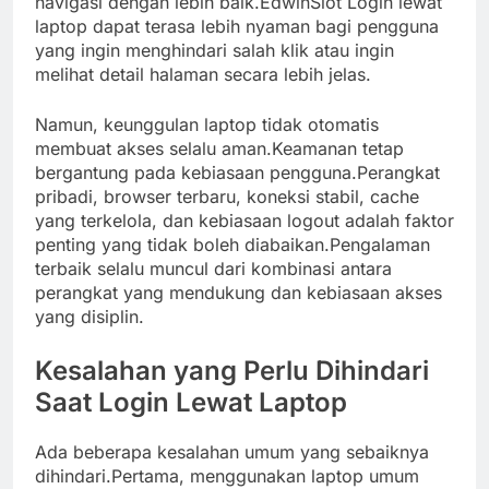
navigasi dengan lebih baik.EdwinSlot Login lewat
laptop dapat terasa lebih nyaman bagi pengguna
yang ingin menghindari salah klik atau ingin
melihat detail halaman secara lebih jelas.
Namun, keunggulan laptop tidak otomatis
membuat akses selalu aman.Keamanan tetap
bergantung pada kebiasaan pengguna.Perangkat
pribadi, browser terbaru, koneksi stabil, cache
yang terkelola, dan kebiasaan logout adalah faktor
penting yang tidak boleh diabaikan.Pengalaman
terbaik selalu muncul dari kombinasi antara
perangkat yang mendukung dan kebiasaan akses
yang disiplin.
Kesalahan yang Perlu Dihindari
Saat Login Lewat Laptop
Ada beberapa kesalahan umum yang sebaiknya
dihindari.Pertama, menggunakan laptop umum