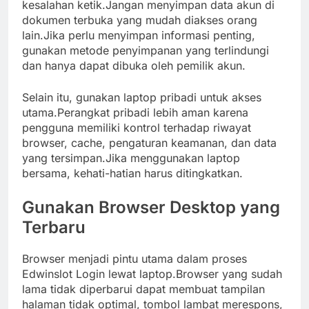
kesalahan ketik.Jangan menyimpan data akun di
dokumen terbuka yang mudah diakses orang
lain.Jika perlu menyimpan informasi penting,
gunakan metode penyimpanan yang terlindungi
dan hanya dapat dibuka oleh pemilik akun.
Selain itu, gunakan laptop pribadi untuk akses
utama.Perangkat pribadi lebih aman karena
pengguna memiliki kontrol terhadap riwayat
browser, cache, pengaturan keamanan, dan data
yang tersimpan.Jika menggunakan laptop
bersama, kehati-hatian harus ditingkatkan.
Gunakan Browser Desktop yang
Terbaru
Browser menjadi pintu utama dalam proses
Edwinslot Login lewat laptop.Browser yang sudah
lama tidak diperbarui dapat membuat tampilan
halaman tidak optimal, tombol lambat merespons,