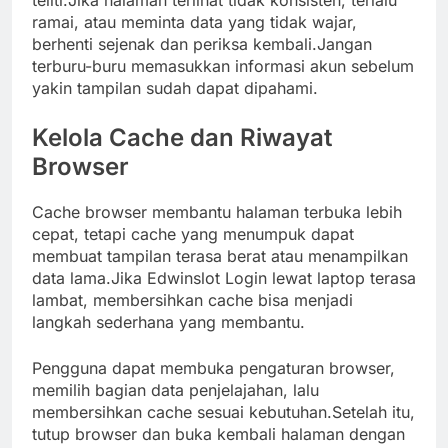
ramai, atau meminta data yang tidak wajar,
berhenti sejenak dan periksa kembali.Jangan
terburu-buru memasukkan informasi akun sebelum
yakin tampilan sudah dapat dipahami.
Kelola Cache dan Riwayat
Browser
Cache browser membantu halaman terbuka lebih
cepat, tetapi cache yang menumpuk dapat
membuat tampilan terasa berat atau menampilkan
data lama.Jika Edwinslot Login lewat laptop terasa
lambat, membersihkan cache bisa menjadi
langkah sederhana yang membantu.
Pengguna dapat membuka pengaturan browser,
memilih bagian data penjelajahan, lalu
membersihkan cache sesuai kebutuhan.Setelah itu,
tutup browser dan buka kembali halaman dengan