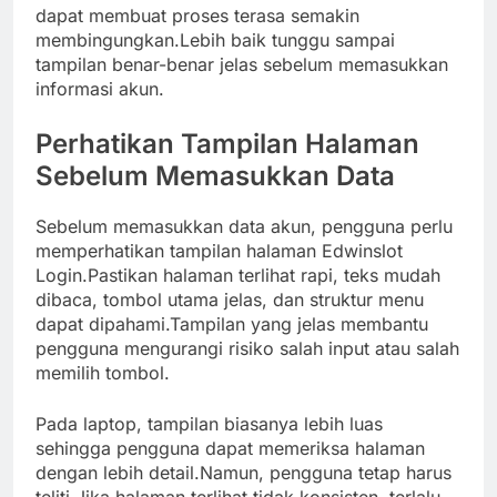
dapat membuat proses terasa semakin
membingungkan.Lebih baik tunggu sampai
tampilan benar-benar jelas sebelum memasukkan
informasi akun.
Perhatikan Tampilan Halaman
Sebelum Memasukkan Data
Sebelum memasukkan data akun, pengguna perlu
memperhatikan tampilan halaman Edwinslot
Login.Pastikan halaman terlihat rapi, teks mudah
dibaca, tombol utama jelas, dan struktur menu
dapat dipahami.Tampilan yang jelas membantu
pengguna mengurangi risiko salah input atau salah
memilih tombol.
Pada laptop, tampilan biasanya lebih luas
sehingga pengguna dapat memeriksa halaman
dengan lebih detail.Namun, pengguna tetap harus
teliti.Jika halaman terlihat tidak konsisten, terlalu