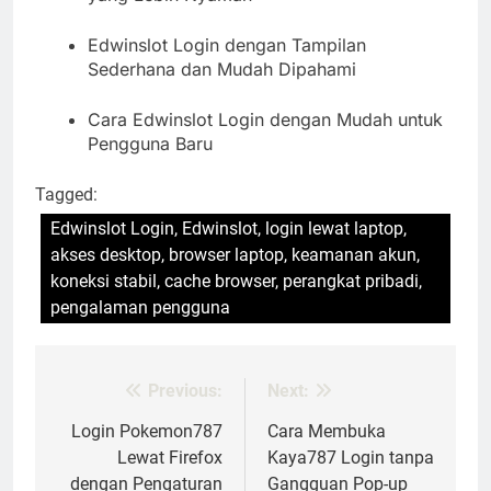
Edwinslot Login dengan Tampilan
Sederhana dan Mudah Dipahami
Cara Edwinslot Login dengan Mudah untuk
Pengguna Baru
Tagged:
Edwinslot Login, Edwinslot, login lewat laptop,
akses desktop, browser laptop, keamanan akun,
koneksi stabil, cache browser, perangkat pribadi,
pengalaman pengguna
Previous:
Next:
Post
navigation
Login Pokemon787
Cara Membuka
Lewat Firefox
Kaya787 Login tanpa
dengan Pengaturan
Gangguan Pop-up