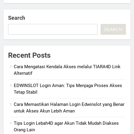
Search
SEARCH
Recent Posts
Cara Mengatasi Kendala Akses melalui TIARA4D Link
Alternatif
EDWINSLOT Login Aman: Tips Menjaga Proses Akses
Tetap Stabil
Cara Memastikan Halaman Login Edwinslot yang Benar
untuk Akses Akun Lebih Aman
Tips Login Lebah4D agar Akun Tidak Mudah Diakses
Orang Lain