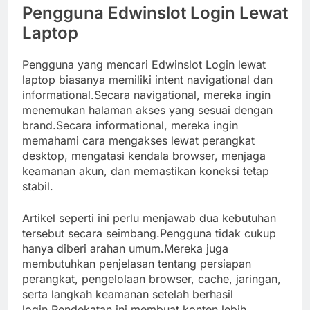
Pengguna Edwinslot Login Lewat
Laptop
Pengguna yang mencari Edwinslot Login lewat
laptop biasanya memiliki intent navigational dan
informational.Secara navigational, mereka ingin
menemukan halaman akses yang sesuai dengan
brand.Secara informational, mereka ingin
memahami cara mengakses lewat perangkat
desktop, mengatasi kendala browser, menjaga
keamanan akun, dan memastikan koneksi tetap
stabil.
Artikel seperti ini perlu menjawab dua kebutuhan
tersebut secara seimbang.Pengguna tidak cukup
hanya diberi arahan umum.Mereka juga
membutuhkan penjelasan tentang persiapan
perangkat, pengelolaan browser, cache, jaringan,
serta langkah keamanan setelah berhasil
login.Pendekatan ini membuat konten lebih