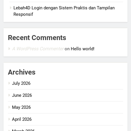
Lebah4D Login dengan Sistem Praktis dan Tampilan
Responsif
Recent Comments
A WordPress Commenter
on
Hello world!
Archives
July 2026
June 2026
May 2026
April 2026