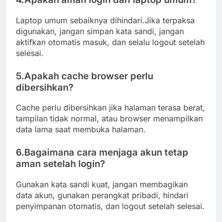
Laptop umum sebaiknya dihindari.Jika terpaksa
digunakan, jangan simpan kata sandi, jangan
aktifkan otomatis masuk, dan selalu logout setelah
selesai.
5.Apakah cache browser perlu
dibersihkan?
Cache perlu dibersihkan jika halaman terasa berat,
tampilan tidak normal, atau browser menampilkan
data lama saat membuka halaman.
6.Bagaimana cara menjaga akun tetap
aman setelah login?
Gunakan kata sandi kuat, jangan membagikan
data akun, gunakan perangkat pribadi, hindari
penyimpanan otomatis, dan logout setelah selesai.