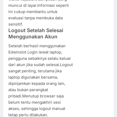
muncul di layar.Informasi seperti
ini cukup membantu untuk
evaluasi tanpa membuka data
sensitif.
Logout Setelah Selesai
Menggunakan Akun
Setelah berhasil menggunakan
Edwinslot Login lewat laptop,
pengguna sebaiknya selalu keluar
dari akun jika sudah selesai.Logout
sangat penting, terutama jika
laptop digunakan bersama,
dipinjamkan kepada orang lain,
atau bukan perangkat
pribadi.Menutup browser saja
belum tentu mengakhiri sesi
akses, sehingga logout manual
tetap perlu dilakukan.