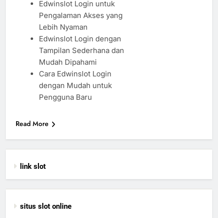
Edwinslot Login untuk
Pengalaman Akses yang
Lebih Nyaman
Edwinslot Login dengan
Tampilan Sederhana dan
Mudah Dipahami
Cara Edwinslot Login
dengan Mudah untuk
Pengguna Baru
Read More
link slot
situs slot online