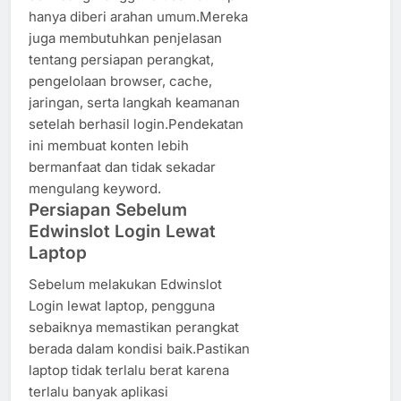
hanya diberi arahan umum.Mereka
juga membutuhkan penjelasan
tentang persiapan perangkat,
pengelolaan browser, cache,
jaringan, serta langkah keamanan
setelah berhasil login.Pendekatan
ini membuat konten lebih
bermanfaat dan tidak sekadar
mengulang keyword.
Persiapan Sebelum
Edwinslot Login Lewat
Laptop
Sebelum melakukan Edwinslot
Login lewat laptop, pengguna
sebaiknya memastikan perangkat
berada dalam kondisi baik.Pastikan
laptop tidak terlalu berat karena
terlalu banyak aplikasi