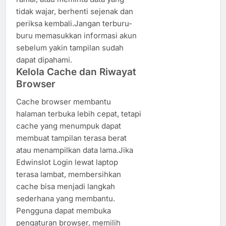
tidak wajar, berhenti sejenak dan
periksa kembali.Jangan terburu-
buru memasukkan informasi akun
sebelum yakin tampilan sudah
dapat dipahami.
Kelola Cache dan Riwayat
Browser
Cache browser membantu
halaman terbuka lebih cepat, tetapi
cache yang menumpuk dapat
membuat tampilan terasa berat
atau menampilkan data lama.Jika
Edwinslot Login lewat laptop
terasa lambat, membersihkan
cache bisa menjadi langkah
sederhana yang membantu.
Pengguna dapat membuka
pengaturan browser, memilih