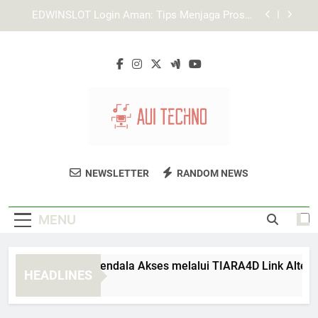
Skip
Cara Memastikan Halaman Login Edwinslot yang
to
Benar untuk Akses Akun Lebih Aman
content
Tips Login Lebah4D agar Akun Tidak Mudah
Diakses Orang Lain
Cara Mengatasi Kendala Akses melalui TIARA4D
Link Alternatif
EDWINSLOT Login Aman: Tips Menjaga Proses
Akses Tetap Stabil
Cara Memastikan Halaman Login Edwinslot yang
Benar untuk Akses Akun Lebih Aman
AUI Techno
Temukan Solusi Teknologi Inovatif Untuk
Tips Login Lebah4D agar Akun Tidak Mudah
NEWSLETTER
RANDOM NEWS
Diakses Orang Lain
Bisnis Anda Di AUI Techno.
MENU
ra Mengatasi Kendala Akses melalui TIARA4D Link Alternatif
HEADLINES
Weeks Ago