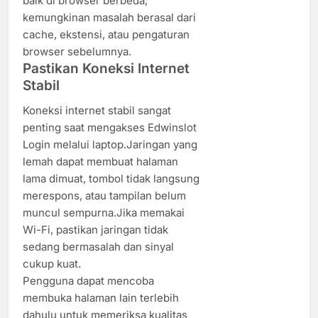
baik di browser berbeda,
kemungkinan masalah berasal dari
cache, ekstensi, atau pengaturan
browser sebelumnya.
Pastikan Koneksi Internet
Stabil
Koneksi internet stabil sangat
penting saat mengakses Edwinslot
Login melalui laptop.Jaringan yang
lemah dapat membuat halaman
lama dimuat, tombol tidak langsung
merespons, atau tampilan belum
muncul sempurna.Jika memakai
Wi-Fi, pastikan jaringan tidak
sedang bermasalah dan sinyal
cukup kuat.
Pengguna dapat mencoba
membuka halaman lain terlebih
dahulu untuk memeriksa kualitas