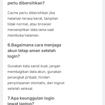
perlu dibersihkan?
Cache perlu dibersihkan jika
halaman terasa berat, tampilan
tidak normal, atau browser
menampilkan data lama saat
membuka halaman.
6.Bagaimana cara menjaga
akun tetap aman setelah
login?
Gunakan kata sandi kuat, jangan
membagikan data akun, gunakan
perangkat pribadi, hindari
penyimpanan otomatis, dan logout
setelah selesai.
7.Apa keunggulan login
lewat laptop?