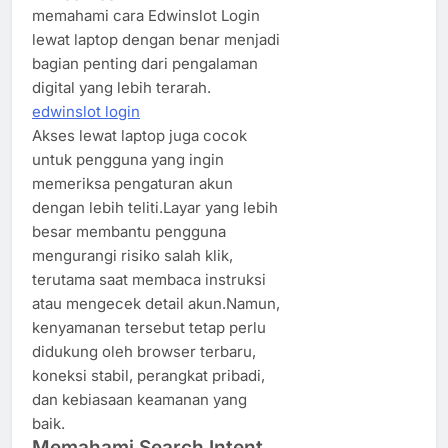
memahami cara Edwinslot Login
lewat laptop dengan benar menjadi
bagian penting dari pengalaman
digital yang lebih terarah.
edwinslot login
Akses lewat laptop juga cocok
untuk pengguna yang ingin
memeriksa pengaturan akun
dengan lebih teliti.Layar yang lebih
besar membantu pengguna
mengurangi risiko salah klik,
terutama saat membaca instruksi
atau mengecek detail akun.Namun,
kenyamanan tersebut tetap perlu
didukung oleh browser terbaru,
koneksi stabil, perangkat pribadi,
dan kebiasaan keamanan yang
baik.
Memahami Search Intent