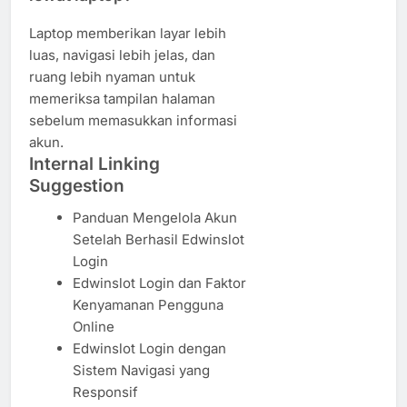
Laptop memberikan layar lebih
luas, navigasi lebih jelas, dan
ruang lebih nyaman untuk
memeriksa tampilan halaman
sebelum memasukkan informasi
akun.
Internal Linking
Suggestion
Panduan Mengelola Akun
Setelah Berhasil Edwinslot
Login
Edwinslot Login dan Faktor
Kenyamanan Pengguna
Online
Edwinslot Login dengan
Sistem Navigasi yang
Responsif