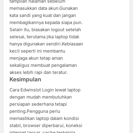
tampilan halaman sebelum
memasukkan data akun.Gunakan
kata sandi yang kuat dan jangan
membagikannya kepada siapa pun.
Selain itu, biasakan logout setelah
selesai, terutama jika laptop tidak
hanya digunakan sendiri.Kebiasaan
kecil seperti ini membantu
menjaga akun tetap aman
sekaligus membuat pengalaman
akses lebih rapi dan teratur.
Kesimpulan
Cara Edwinslot Login lewat laptop
dengan mudah membutuhkan
persiapan sederhana tetapi
penting.Pengguna perlu
memastikan laptop dalam kondisi
stabil, browser diperbarui, koneksi
internet lancar, cache terkelola,