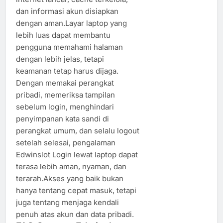
dan informasi akun disiapkan
dengan aman.Layar laptop yang
lebih luas dapat membantu
pengguna memahami halaman
dengan lebih jelas, tetapi
keamanan tetap harus dijaga.
Dengan memakai perangkat
pribadi, memeriksa tampilan
sebelum login, menghindari
penyimpanan kata sandi di
perangkat umum, dan selalu logout
setelah selesai, pengalaman
Edwinslot Login lewat laptop dapat
terasa lebih aman, nyaman, dan
terarah.Akses yang baik bukan
hanya tentang cepat masuk, tetapi
juga tentang menjaga kendali
penuh atas akun dan data pribadi.