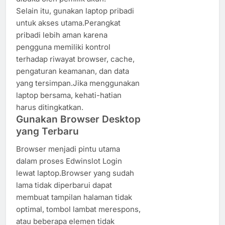
Selain itu, gunakan laptop pribadi
untuk akses utama.Perangkat
pribadi lebih aman karena
pengguna memiliki kontrol
terhadap riwayat browser, cache,
pengaturan keamanan, dan data
yang tersimpan.Jika menggunakan
laptop bersama, kehati-hatian
harus ditingkatkan.
Gunakan Browser Desktop
yang Terbaru
Browser menjadi pintu utama
dalam proses Edwinslot Login
lewat laptop.Browser yang sudah
lama tidak diperbarui dapat
membuat tampilan halaman tidak
optimal, tombol lambat merespons,
atau beberapa elemen tidak