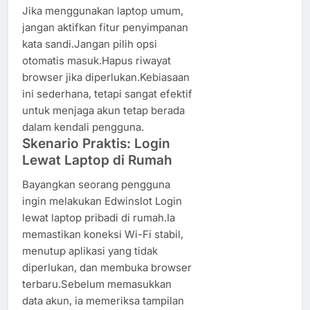
Jika menggunakan laptop umum,
jangan aktifkan fitur penyimpanan
kata sandi.Jangan pilih opsi
otomatis masuk.Hapus riwayat
browser jika diperlukan.Kebiasaan
ini sederhana, tetapi sangat efektif
untuk menjaga akun tetap berada
dalam kendali pengguna.
Skenario Praktis: Login
Lewat Laptop di Rumah
Bayangkan seorang pengguna
ingin melakukan Edwinslot Login
lewat laptop pribadi di rumah.Ia
memastikan koneksi Wi-Fi stabil,
menutup aplikasi yang tidak
diperlukan, dan membuka browser
terbaru.Sebelum memasukkan
data akun, ia memeriksa tampilan