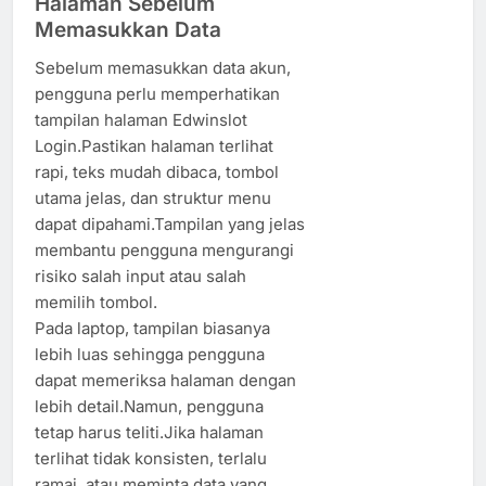
Halaman Sebelum
Memasukkan Data
Sebelum memasukkan data akun,
pengguna perlu memperhatikan
tampilan halaman Edwinslot
Login.Pastikan halaman terlihat
rapi, teks mudah dibaca, tombol
utama jelas, dan struktur menu
dapat dipahami.Tampilan yang jelas
membantu pengguna mengurangi
risiko salah input atau salah
memilih tombol.
Pada laptop, tampilan biasanya
lebih luas sehingga pengguna
dapat memeriksa halaman dengan
lebih detail.Namun, pengguna
tetap harus teliti.Jika halaman
terlihat tidak konsisten, terlalu
ramai, atau meminta data yang