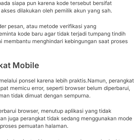
ada siapa pun karena kode tersebut bersifat
akses dilakukan oleh pemilik akun yang sah.
lder pesan, atau metode verifikasi yang
inta kode baru agar tidak terjadi tumpang tindih
ini membantu menghindari kebingungan saat proses
kat Mobile
lalui ponsel karena lebih praktis.Namun, perangkat
pat memicu error, seperti browser belum diperbarui,
aman tidak dimuat dengan sempurna.
barui browser, menutup aplikasi yang tidak
tikan juga perangkat tidak sedang menggunakan mode
 proses pemuatan halaman.