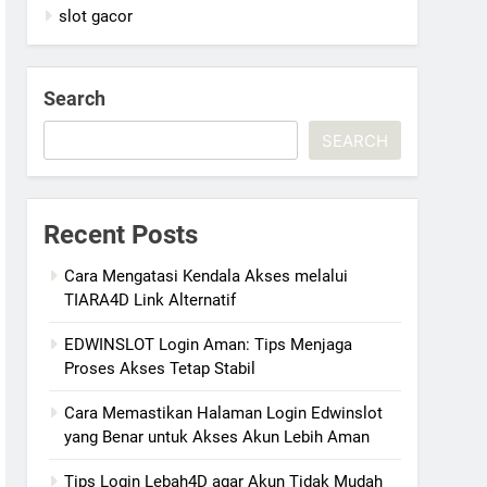
slot gacor
Search
SEARCH
Recent Posts
Cara Mengatasi Kendala Akses melalui
TIARA4D Link Alternatif
EDWINSLOT Login Aman: Tips Menjaga
Proses Akses Tetap Stabil
Cara Memastikan Halaman Login Edwinslot
yang Benar untuk Akses Akun Lebih Aman
Tips Login Lebah4D agar Akun Tidak Mudah