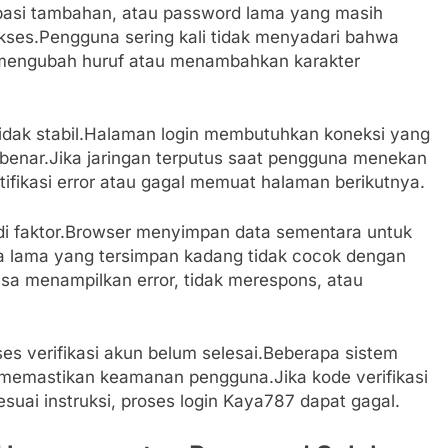
, spasi tambahan, atau password lama yang masih
ses.Pengguna sering kali tidak menyadari bahwa
a mengubah huruf atau menambahkan karakter
tidak stabil.Halaman login membutuhkan koneksi yang
 benar.Jika jaringan terputus saat pengguna menekan
ifikasi error atau gagal memuat halaman berikutnya.
di faktor.Browser menyimpan data sementara untuk
 lama yang tersimpan kadang tidak cocok dengan
sa menampilkan error, tidak merespons, atau
roses verifikasi akun belum selesai.Beberapa sistem
memastikan keamanan pengguna.Jika kode verifikasi
suai instruksi, proses login Kaya787 dapat gagal.