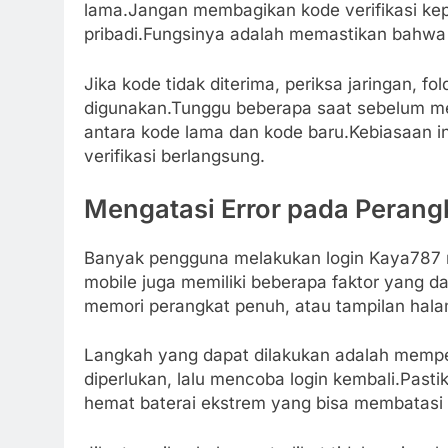
lama.Jangan membagikan kode verifikasi kep
pribadi.Fungsinya adalah memastikan bahwa 
Jika kode tidak diterima, periksa jaringan, fo
digunakan.Tunggu beberapa saat sebelum mem
antara kode lama dan kode baru.Kebiasaan 
verifikasi berlangsung.
Mengatasi Error pada Perang
Banyak pengguna melakukan login Kaya787 me
mobile juga memiliki beberapa faktor yang da
memori perangkat penuh, atau tampilan hal
Langkah yang dapat dilakukan adalah memper
diperlukan, lalu mencoba login kembali.Pas
hemat baterai ekstrem yang bisa membatasi