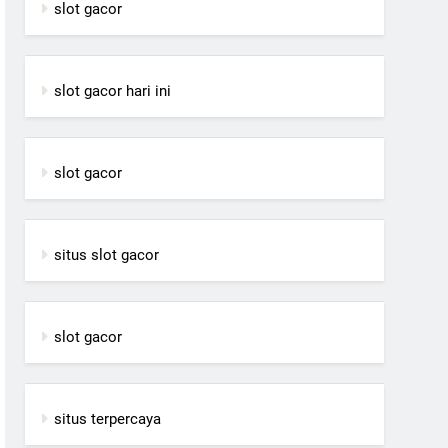
slot gacor
slot gacor hari ini
slot gacor
situs slot gacor
slot gacor
situs terpercaya