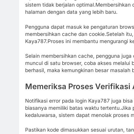
sistem tidak berjalan optimal.Membersihka
halaman dengan data yang lebih baru.
Pengguna dapat masuk ke pengaturan browser
membersihkan cache dan cookie.Setelah itu,
Kaya787.Proses ini membantu mengurangi ke
Selain membersihkan cache, pengguna juga d
muncul di satu browser, coba akses melalui
berhasil, maka kemungkinan besar masalah be
Memeriksa Proses Verifikasi
Notifikasi error pada login Kaya787 juga bisa
biasanya memiliki batas waktu tertentu.Ji
kedaluwarsa, sistem dapat menolak proses 
Pastikan kode dimasukkan sesuai urutan, tan