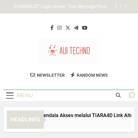
Skip
Cara Memastikan Halaman Login Edwinslot yang
to
Benar untuk Akses Akun Lebih Aman
content
Tips Login Lebah4D agar Akun Tidak Mudah
Diakses Orang Lain
Cara Mengatasi Kendala Akses melalui TIARA4D
Link Alternatif
EDWINSLOT Login Aman: Tips Menjaga Proses
Akses Tetap Stabil
Cara Memastikan Halaman Login Edwinslot yang
Benar untuk Akses Akun Lebih Aman
AUI Techno
Temukan Solusi Teknologi Inovatif Untuk
Tips Login Lebah4D agar Akun Tidak Mudah
NEWSLETTER
RANDOM NEWS
Diakses Orang Lain
Bisnis Anda Di AUI Techno.
MENU
ra Mengatasi Kendala Akses melalui TIARA4D Link Alternatif
HEADLINES
Weeks Ago