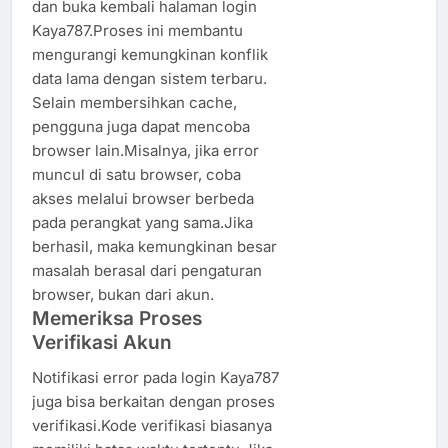
dan buka kembali halaman login
Kaya787.Proses ini membantu
mengurangi kemungkinan konflik
data lama dengan sistem terbaru.
Selain membersihkan cache,
pengguna juga dapat mencoba
browser lain.Misalnya, jika error
muncul di satu browser, coba
akses melalui browser berbeda
pada perangkat yang sama.Jika
berhasil, maka kemungkinan besar
masalah berasal dari pengaturan
browser, bukan dari akun.
Memeriksa Proses
Verifikasi Akun
Notifikasi error pada login Kaya787
juga bisa berkaitan dengan proses
verifikasi.Kode verifikasi biasanya