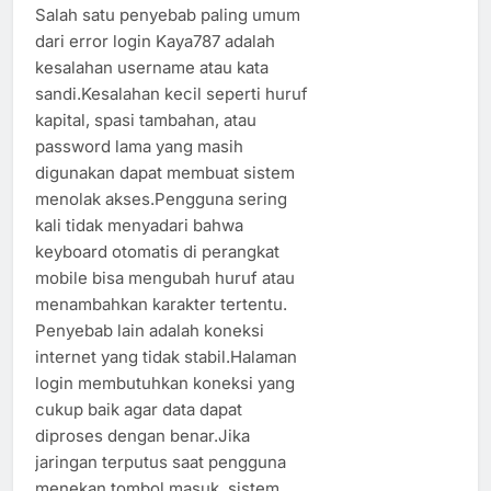
Salah satu penyebab paling umum
dari error login Kaya787 adalah
kesalahan username atau kata
sandi.Kesalahan kecil seperti huruf
kapital, spasi tambahan, atau
password lama yang masih
digunakan dapat membuat sistem
menolak akses.Pengguna sering
kali tidak menyadari bahwa
keyboard otomatis di perangkat
mobile bisa mengubah huruf atau
menambahkan karakter tertentu.
Penyebab lain adalah koneksi
internet yang tidak stabil.Halaman
login membutuhkan koneksi yang
cukup baik agar data dapat
diproses dengan benar.Jika
jaringan terputus saat pengguna
menekan tombol masuk, sistem