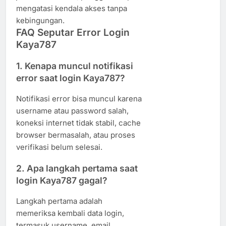
mengatasi kendala akses tanpa
kebingungan.
FAQ Seputar Error Login
Kaya787
1. Kenapa muncul notifikasi
error saat login Kaya787?
Notifikasi error bisa muncul karena
username atau password salah,
koneksi internet tidak stabil, cache
browser bermasalah, atau proses
verifikasi belum selesai.
2. Apa langkah pertama saat
login Kaya787 gagal?
Langkah pertama adalah
memeriksa kembali data login,
termasuk username, email,