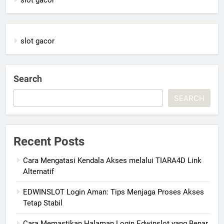
slot gacor
Search
SEARCH
Recent Posts
Cara Mengatasi Kendala Akses melalui TIARA4D Link
Alternatif
EDWINSLOT Login Aman: Tips Menjaga Proses Akses
Tetap Stabil
Cara Memastikan Halaman Login Edwinslot yang Benar