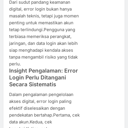
Dari sudut pandang keamanan
digital, error login bukan hanya
masalah teknis, tetapi juga momen
penting untuk memastikan akun
tetap terlindungi.Pengguna yang
terbiasa memeriksa perangkat,
jaringan, dan data login akan lebih
siap menghadapi kendala akses
tanpa mengambil risiko yang tidak
perlu.
Insight Pengalaman: Error
Login Perlu Ditangani
Secara Sistematis
Dalam pengalaman pengelolaan
akses digital, error login paling
efektif diselesaikan dengan
pendekatan bertahap.Pertama, cek
data akun.Kedua, cek