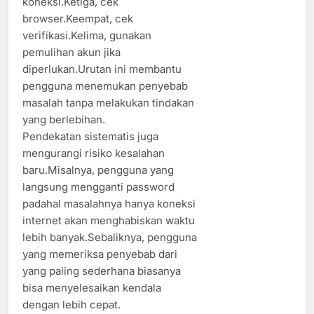
koneksi.Ketiga, cek
browser.Keempat, cek
verifikasi.Kelima, gunakan
pemulihan akun jika
diperlukan.Urutan ini membantu
pengguna menemukan penyebab
masalah tanpa melakukan tindakan
yang berlebihan.
Pendekatan sistematis juga
mengurangi risiko kesalahan
baru.Misalnya, pengguna yang
langsung mengganti password
padahal masalahnya hanya koneksi
internet akan menghabiskan waktu
lebih banyak.Sebaliknya, pengguna
yang memeriksa penyebab dari
yang paling sederhana biasanya
bisa menyelesaikan kendala
dengan lebih cepat.