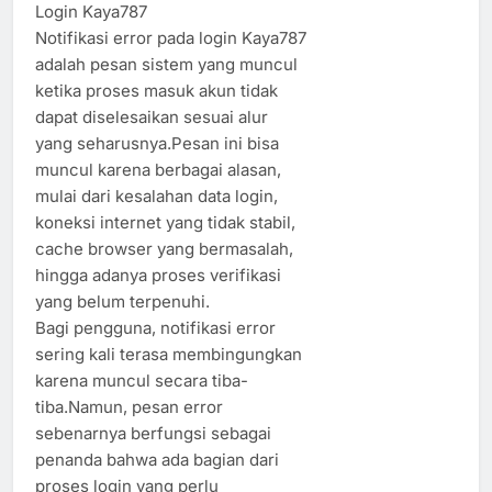
Login Kaya787
Notifikasi error pada login Kaya787
adalah pesan sistem yang muncul
ketika proses masuk akun tidak
dapat diselesaikan sesuai alur
yang seharusnya.Pesan ini bisa
muncul karena berbagai alasan,
mulai dari kesalahan data login,
koneksi internet yang tidak stabil,
cache browser yang bermasalah,
hingga adanya proses verifikasi
yang belum terpenuhi.
Bagi pengguna, notifikasi error
sering kali terasa membingungkan
karena muncul secara tiba-
tiba.Namun, pesan error
sebenarnya berfungsi sebagai
penanda bahwa ada bagian dari
proses login yang perlu