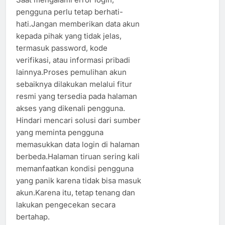
pengguna perlu tetap berhati-
hati.Jangan memberikan data akun
kepada pihak yang tidak jelas,
termasuk password, kode
verifikasi, atau informasi pribadi
lainnya.Proses pemulihan akun
sebaiknya dilakukan melalui fitur
resmi yang tersedia pada halaman
akses yang dikenali pengguna.
Hindari mencari solusi dari sumber
yang meminta pengguna
memasukkan data login di halaman
berbeda.Halaman tiruan sering kali
memanfaatkan kondisi pengguna
yang panik karena tidak bisa masuk
akun.Karena itu, tetap tenang dan
lakukan pengecekan secara
bertahap.