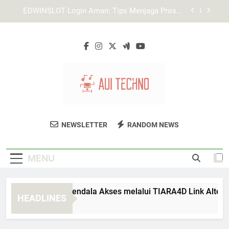
Skip
Cara Memastikan Halaman Login Edwinslot yang
to
Benar untuk Akses Akun Lebih Aman
content
Tips Login Lebah4D agar Akun Tidak Mudah
Diakses Orang Lain
Cara Mengatasi Kendala Akses melalui TIARA4D
Link Alternatif
EDWINSLOT Login Aman: Tips Menjaga Proses
Akses Tetap Stabil
Cara Memastikan Halaman Login Edwinslot yang
Benar untuk Akses Akun Lebih Aman
AUI Techno
Temukan Solusi Teknologi Inovatif Untuk
Tips Login Lebah4D agar Akun Tidak Mudah
NEWSLETTER
RANDOM NEWS
Diakses Orang Lain
Bisnis Anda Di AUI Techno.
MENU
ra Mengatasi Kendala Akses melalui TIARA4D Link Alternatif
HEADLINES
Month Ago