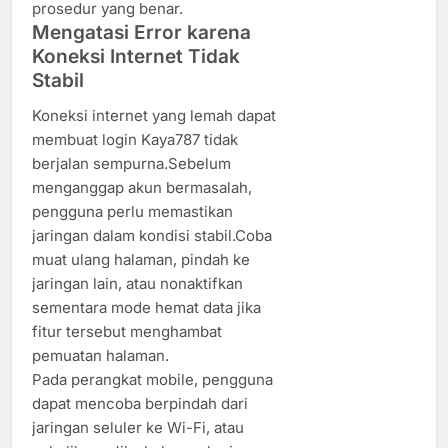
prosedur yang benar.
Mengatasi Error karena
Koneksi Internet Tidak
Stabil
Koneksi internet yang lemah dapat
membuat login Kaya787 tidak
berjalan sempurna.Sebelum
menganggap akun bermasalah,
pengguna perlu memastikan
jaringan dalam kondisi stabil.Coba
muat ulang halaman, pindah ke
jaringan lain, atau nonaktifkan
sementara mode hemat data jika
fitur tersebut menghambat
pemuatan halaman.
Pada perangkat mobile, pengguna
dapat mencoba berpindah dari
jaringan seluler ke Wi-Fi, atau