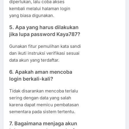
diperlukan, lalu coba akses
kembali melalui halaman login
yang biasa digunakan.
5. Apa yang harus dilakukan
jika lupa password Kaya787?
Gunakan fitur pemulihan kata sandi
dan ikuti instruksi verifikasi sesuai
data akun yang terdaftar.
6. Apakah aman mencoba
login berkali-kali?
Tidak disarankan mencoba terlalu
sering dengan data yang salah
karena dapat memicu pembatasan
sementara pada sistem tertentu.
7. Bagaimana menjaga akun