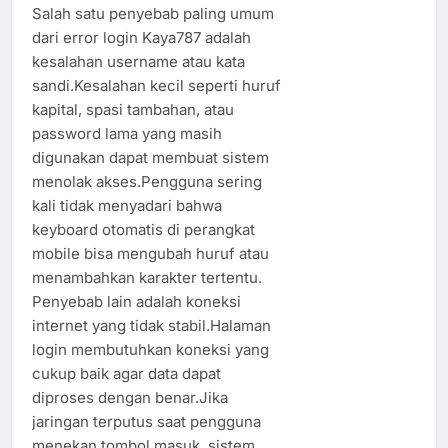
Salah satu penyebab paling umum
dari error login Kaya787 adalah
kesalahan username atau kata
sandi.Kesalahan kecil seperti huruf
kapital, spasi tambahan, atau
password lama yang masih
digunakan dapat membuat sistem
menolak akses.Pengguna sering
kali tidak menyadari bahwa
keyboard otomatis di perangkat
mobile bisa mengubah huruf atau
menambahkan karakter tertentu.
Penyebab lain adalah koneksi
internet yang tidak stabil.Halaman
login membutuhkan koneksi yang
cukup baik agar data dapat
diproses dengan benar.Jika
jaringan terputus saat pengguna
menekan tombol masuk, sistem