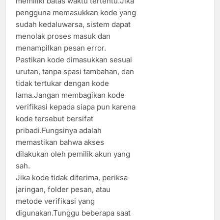
memiliki batas waktu tertentu.Jika
pengguna memasukkan kode yang
sudah kedaluwarsa, sistem dapat
menolak proses masuk dan
menampilkan pesan error.
Pastikan kode dimasukkan sesuai
urutan, tanpa spasi tambahan, dan
tidak tertukar dengan kode
lama.Jangan membagikan kode
verifikasi kepada siapa pun karena
kode tersebut bersifat
pribadi.Fungsinya adalah
memastikan bahwa akses
dilakukan oleh pemilik akun yang
sah.
Jika kode tidak diterima, periksa
jaringan, folder pesan, atau
metode verifikasi yang
digunakan.Tunggu beberapa saat