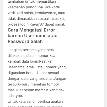
tambahan untuk memastikan
keamanan pengguna.Jika kode
verifikasi salah, kedaluwarsa, atau
tidak dimasukkan sesuai instruksi,
proses login Kaya787 dapat gagal.
Cara Mengatasi Error
karena Username atau
Password Salah
Langkah pertama yang perlu
dilakukan adalah memeriksa
kembali data login.Pastikan
username, email, atau nomor yang
digunakan benar-benar sesuai
dengan data yang terdaftar.Jangan
terburu-buru menekan tombol
masuk sebelum memastikan tidak
ada typo.
Untuk kata sandi, periksa apakah