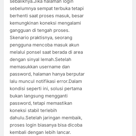
sebaliknya.Jika halaman login
sebelumnya sempat terbuka tetapi
berhenti saat proses masuk, besar
kemungkinan koneksi mengalami
gangguan di tengah proses.
Skenario praktisnya, seorang
pengguna mencoba masuk akun
melalui ponsel saat berada di area
dengan sinyal lemah.Setelah
memasukkan username dan
password, halaman hanya berputar
lalu muncul notifikasi error.Dalam
kondisi seperti ini, solusi pertama
bukan langsung mengganti
password, tetapi memastikan
koneksi stabil terlebih
dahulu.Setelah jaringan membaik,
proses login biasanya bisa dicoba
kembali dengan lebih lancar.