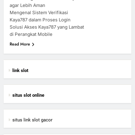
agar Lebih Aman
Mengenal Sistem Verifikasi
Kaya787 dalam Proses Login
Solusi Akses Kaya787 yang Lambat
di Perangkat Mobile
Read More
link slot
situs slot online
situs link slot gacor