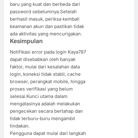
baru yang kuat dan berbeda dari
password sebelumnya.Setelah
berhasil masuk, periksa kembali
keamanan akun dan pastikan tidak
ada aktivitas yang mencurigakan.
Kesimpulan
Notifikasi error pada login Kaya787
dapat disebabkan oleh banyak
faktor, mulai dari kesalahan data
login, koneksi tidak stabil, cache
browser, perangkat mobile, hingga
proses verifikasi yang belum
selesai.Kunci utama dalam
mengatasinya adalah melakukan
pengecekan secara bertahap dan
tidak terburu-buru mengambil
tindakan.
Pengguna dapat mulai dari langkah