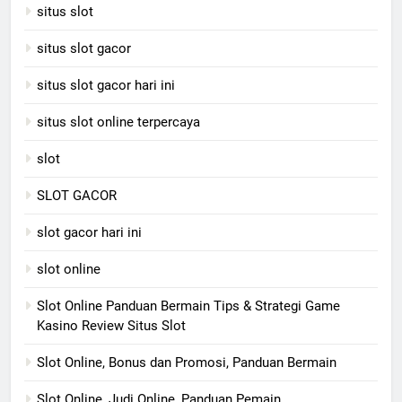
situs slot
situs slot gacor
situs slot gacor hari ini
situs slot online terpercaya
slot
SLOT GACOR
slot gacor hari ini
slot online
Slot Online Panduan Bermain Tips & Strategi Game
Kasino Review Situs Slot
Slot Online, Bonus dan Promosi, Panduan Bermain
Slot Online, Judi Online, Panduan Pemain