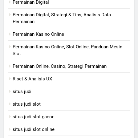
Permainan Digital
Permainan Digital, Strategi & Tips, Analisis Data
Permainan
Permainan Kasino Online
Permainan Kasino Online, Slot Online, Panduan Mesin
Slot
Permainan Online, Casino, Strategi Permainan
Riset & Analisis UX
situs judi
situs judi slot
situs judi slot gacor
situs judi slot online