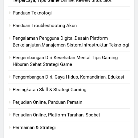
Terpercaya, Tips Game Online, Review Situs Slot
Panduan Teknologi
Panduan Troubleshooting Akun
Pengalaman Pengguna Digital,Desain Platform
Berkelanjutan,Manajemen Sistem,Infrastruktur Teknologi
Pengembangan Diri Kesehatan Mental Tips Gaming
Hiburan Sehat Strategi Game
Pengembangan Diri, Gaya Hidup, Kemandirian, Edukasi
Peningkatan Skill & Strategi Gaming
Perjudian Online, Panduan Pemain
Perjudian Online, Platform Taruhan, Sbobet
Permainan & Strategi