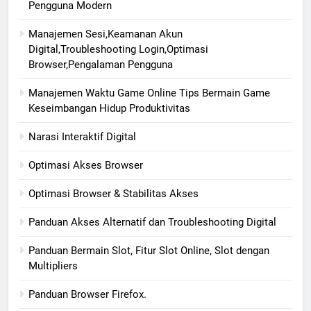
Pengguna Modern
Manajemen Sesi,Keamanan Akun
Digital,Troubleshooting Login,Optimasi
Browser,Pengalaman Pengguna
Manajemen Waktu Game Online Tips Bermain Game
Keseimbangan Hidup Produktivitas
Narasi Interaktif Digital
Optimasi Akses Browser
Optimasi Browser & Stabilitas Akses
Panduan Akses Alternatif dan Troubleshooting Digital
Panduan Bermain Slot, Fitur Slot Online, Slot dengan
Multipliers
Panduan Browser Firefox.