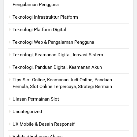
Pengalaman Pengguna
Teknologi Infrastruktur Platform
Teknologi Platform Digital
Teknologi Web & Pengalaman Pengguna
Teknologi, Keamanan Digital, Inovasi Sistem
Teknologi, Panduan Digital, Keamanan Akun
Tips Slot Online, Keamanan Judi Online, Panduan
Pemula, Slot Online Terpercaya, Strategi Bermain
Ulasan Permainan Slot
Uncategorized
UX Mobile & Desain Responsif
Validasi Halaman Akses