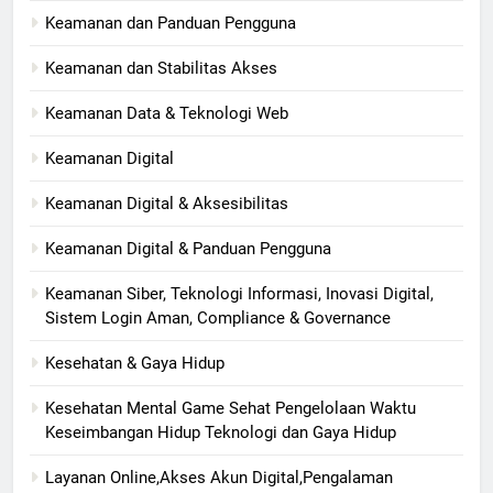
Keamanan dan Panduan Pengguna
Keamanan dan Stabilitas Akses
Keamanan Data & Teknologi Web
Keamanan Digital
Keamanan Digital & Aksesibilitas
Keamanan Digital & Panduan Pengguna
Keamanan Siber, Teknologi Informasi, Inovasi Digital,
Sistem Login Aman, Compliance & Governance
Kesehatan & Gaya Hidup
Kesehatan Mental Game Sehat Pengelolaan Waktu
Keseimbangan Hidup Teknologi dan Gaya Hidup
Layanan Online,Akses Akun Digital,Pengalaman