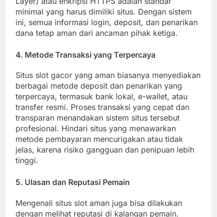
Layer) atau enkripsi HTTPS adalah standar
minimal yang harus dimiliki situs. Dengan sistem
ini, semua informasi login, deposit, dan penarikan
dana tetap aman dari ancaman pihak ketiga.
4. Metode Transaksi yang Terpercaya
Situs slot gacor yang aman biasanya menyediakan
berbagai metode deposit dan penarikan yang
terpercaya, termasuk bank lokal, e-wallet, atau
transfer resmi. Proses transaksi yang cepat dan
transparan menandakan sistem situs tersebut
profesional. Hindari situs yang menawarkan
metode pembayaran mencurigakan atau tidak
jelas, karena risiko gangguan dan penipuan lebih
tinggi.
5. Ulasan dan Reputasi Pemain
Mengenali situs slot aman juga bisa dilakukan
dengan melihat reputasi di kalangan pemain.