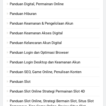
Panduan Digital, Permainan Online
Panduan Hiburan
Panduan Keamanan & Pengelolaan Akun
Panduan Keamanan Akses Digital
Panduan Kelancaran Akun Digital
Panduan Login dan Optimasi Browser
Panduan Login Desktop dan Keamanan Akun
Panduan SEO, Game Online, Penulisan Konten
Panduan Slot
Panduan Slot Online Strategi Permainan Slot 4D
Panduan Slot Online, Strategi Bermain Slot, Situs Slot