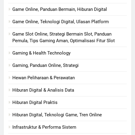
Game Online, Panduan Bermain, Hiburan Digital
Game Online, Teknologi Digital, Ulasan Platform
Game Slot Online, Strategi Bermain Slot, Panduan
Pemula, Tips Gaming Aman, Optimalisasi Fitur Slot
Gaming & Health Technology
Gaming, Panduan Online, Strategi
Hewan Peliharaan & Perawatan
Hiburan Digital & Analisis Data
Hiburan Digital Praktis
Hiburan Digital, Teknologi Game, Tren Online
Infrastruktur & Performa Sistem