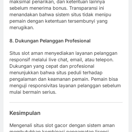
maksimal penarikan, dan ketentuan lainnya
sebelum menerima bonus. Transparansi ini
menandakan bahwa sistem situs tidak menipu
pemain dengan ketentuan tersembunyi yang
merugikan.
8. Dukungan Pelanggan Profesional
Situs slot aman menyediakan layanan pelanggan
responsif melalui live chat, email, atau telepon.
Dukungan yang cepat dan profesional
menunjukkan bahwa situs peduli terhadap
pengalaman dan keamanan pemain. Pemain bisa
menguji responsivitas layanan pelanggan sebelum
mulai bermain serius.
Kesimpulan
Mengenali situs slot gacor dengan sistem aman
membutuhkan kombinasi pengamatan lisensi,