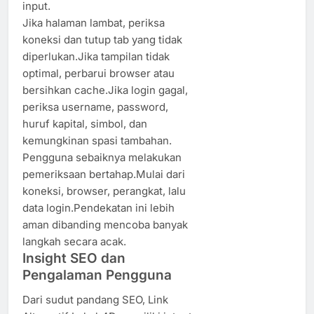
input.
Jika halaman lambat, periksa
koneksi dan tutup tab yang tidak
diperlukan.Jika tampilan tidak
optimal, perbarui browser atau
bersihkan cache.Jika login gagal,
periksa username, password,
huruf kapital, simbol, dan
kemungkinan spasi tambahan.
Pengguna sebaiknya melakukan
pemeriksaan bertahap.Mulai dari
koneksi, browser, perangkat, lalu
data login.Pendekatan ini lebih
aman dibanding mencoba banyak
langkah secara acak.
Insight SEO dan
Pengalaman Pengguna
Dari sudut pandang SEO, Link