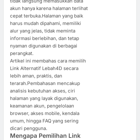
tidak langsung memasukkan data
akun hanya karena halaman terlihat
cepat terbuka.Halaman yang baik
harus mudah dipahami, memiliki
alur yang jelas, tidak meminta
informasi berlebihan, dan tetap
nyaman digunakan di berbagai
perangkat.
Artikel ini membahas cara memilih
Link Alternatif Lebah4D secara
lebih aman, praktis, dan
terarah.Pembahasan mencakup
analisis kebutuhan akses, ciri
halaman yang layak digunakan,
keamanan akun, pengelolaan
browser, akses mobile, kendala
umum, hingga FAQ yang sering
dicari pengguna.
Mengapa Pemilihan Link