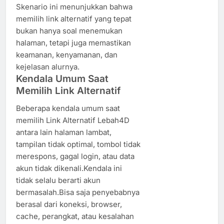
Skenario ini menunjukkan bahwa
memilih link alternatif yang tepat
bukan hanya soal menemukan
halaman, tetapi juga memastikan
keamanan, kenyamanan, dan
kejelasan alurnya.
Kendala Umum Saat
Memilih Link Alternatif
Beberapa kendala umum saat
memilih Link Alternatif Lebah4D
antara lain halaman lambat,
tampilan tidak optimal, tombol tidak
merespons, gagal login, atau data
akun tidak dikenali.Kendala ini
tidak selalu berarti akun
bermasalah.Bisa saja penyebabnya
berasal dari koneksi, browser,
cache, perangkat, atau kesalahan