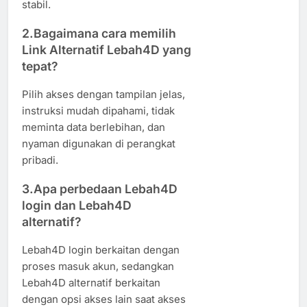
stabil.
2.Bagaimana cara memilih
Link Alternatif Lebah4D yang
tepat?
Pilih akses dengan tampilan jelas,
instruksi mudah dipahami, tidak
meminta data berlebihan, dan
nyaman digunakan di perangkat
pribadi.
3.Apa perbedaan Lebah4D
login dan Lebah4D
alternatif?
Lebah4D login berkaitan dengan
proses masuk akun, sedangkan
Lebah4D alternatif berkaitan
dengan opsi akses lain saat akses