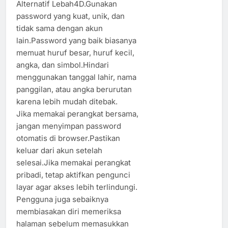
Alternatif Lebah4D.Gunakan
password yang kuat, unik, dan
tidak sama dengan akun
lain.Password yang baik biasanya
memuat huruf besar, huruf kecil,
angka, dan simbol.Hindari
menggunakan tanggal lahir, nama
panggilan, atau angka berurutan
karena lebih mudah ditebak.
Jika memakai perangkat bersama,
jangan menyimpan password
otomatis di browser.Pastikan
keluar dari akun setelah
selesai.Jika memakai perangkat
pribadi, tetap aktifkan pengunci
layar agar akses lebih terlindungi.
Pengguna juga sebaiknya
membiasakan diri memeriksa
halaman sebelum memasukkan