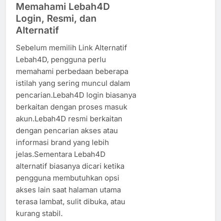
Memahami Lebah4D
Login, Resmi, dan
Alternatif
Sebelum memilih Link Alternatif
Lebah4D, pengguna perlu
memahami perbedaan beberapa
istilah yang sering muncul dalam
pencarian.Lebah4D login biasanya
berkaitan dengan proses masuk
akun.Lebah4D resmi berkaitan
dengan pencarian akses atau
informasi brand yang lebih
jelas.Sementara Lebah4D
alternatif biasanya dicari ketika
pengguna membutuhkan opsi
akses lain saat halaman utama
terasa lambat, sulit dibuka, atau
kurang stabil.