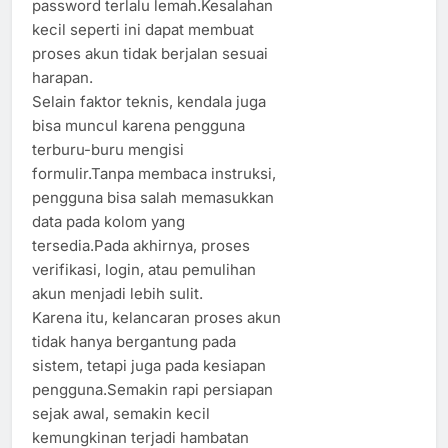
password terlalu lemah.Kesalahan
kecil seperti ini dapat membuat
proses akun tidak berjalan sesuai
harapan.
Selain faktor teknis, kendala juga
bisa muncul karena pengguna
terburu-buru mengisi
formulir.Tanpa membaca instruksi,
pengguna bisa salah memasukkan
data pada kolom yang
tersedia.Pada akhirnya, proses
verifikasi, login, atau pemulihan
akun menjadi lebih sulit.
Karena itu, kelancaran proses akun
tidak hanya bergantung pada
sistem, tetapi juga pada kesiapan
pengguna.Semakin rapi persiapan
sejak awal, semakin kecil
kemungkinan terjadi hambatan