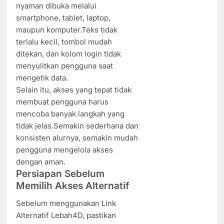
nyaman dibuka melalui
smartphone, tablet, laptop,
maupun komputer.Teks tidak
terlalu kecil, tombol mudah
ditekan, dan kolom login tidak
menyulitkan pengguna saat
mengetik data.
Selain itu, akses yang tepat tidak
membuat pengguna harus
mencoba banyak langkah yang
tidak jelas.Semakin sederhana dan
konsisten alurnya, semakin mudah
pengguna mengelola akses
dengan aman.
Persiapan Sebelum
Memilih Akses Alternatif
Sebelum menggunakan Link
Alternatif Lebah4D, pastikan