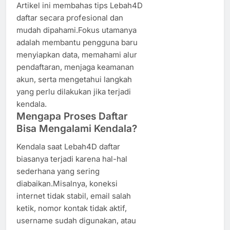
Artikel ini membahas tips Lebah4D
daftar secara profesional dan
mudah dipahami.Fokus utamanya
adalah membantu pengguna baru
menyiapkan data, memahami alur
pendaftaran, menjaga keamanan
akun, serta mengetahui langkah
yang perlu dilakukan jika terjadi
kendala.
Mengapa Proses Daftar
Bisa Mengalami Kendala?
Kendala saat Lebah4D daftar
biasanya terjadi karena hal-hal
sederhana yang sering
diabaikan.Misalnya, koneksi
internet tidak stabil, email salah
ketik, nomor kontak tidak aktif,
username sudah digunakan, atau