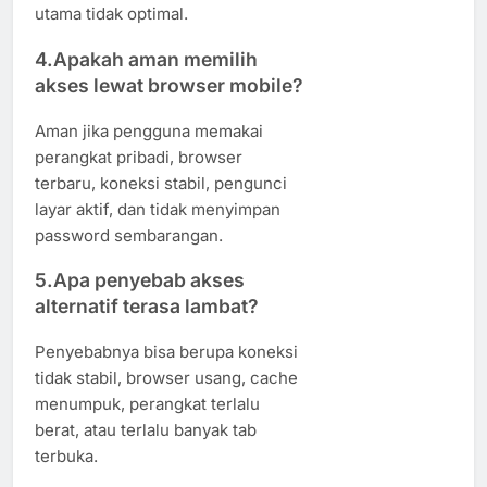
utama tidak optimal.
4.Apakah aman memilih
akses lewat browser mobile?
Aman jika pengguna memakai
perangkat pribadi, browser
terbaru, koneksi stabil, pengunci
layar aktif, dan tidak menyimpan
password sembarangan.
5.Apa penyebab akses
alternatif terasa lambat?
Penyebabnya bisa berupa koneksi
tidak stabil, browser usang, cache
menumpuk, perangkat terlalu
berat, atau terlalu banyak tab
terbuka.