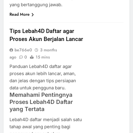
yang bertanggung jawab.
Read More
Tips Lebah4D Daftar agar
Proses Akun Berjalan Lancar
be766e0
3 months
ago
0
15 mins
Panduan Lebah4D daftar agar
proses akun lebih lancar, aman,
dan jelas dengan tips persiapan
data untuk pengguna baru.
Memahami Pentingnya
Proses Lebah4D Daftar
yang Tertata
Lebah4D daftar menjadi salah satu
tahap awal yang penting bagi