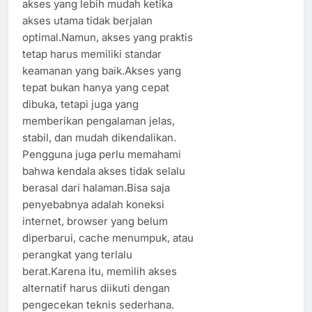
akses yang lebih mudah ketika
akses utama tidak berjalan
optimal.Namun, akses yang praktis
tetap harus memiliki standar
keamanan yang baik.Akses yang
tepat bukan hanya yang cepat
dibuka, tetapi juga yang
memberikan pengalaman jelas,
stabil, dan mudah dikendalikan.
Pengguna juga perlu memahami
bahwa kendala akses tidak selalu
berasal dari halaman.Bisa saja
penyebabnya adalah koneksi
internet, browser yang belum
diperbarui, cache menumpuk, atau
perangkat yang terlalu
berat.Karena itu, memilih akses
alternatif harus diikuti dengan
pengecekan teknis sederhana.