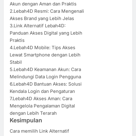
Akun dengan Aman dan Praktis
2.Lebah4D Resmi: Cara Mengenali
Akses Brand yang Lebih Jelas
3.Link Alternatif Lebah4D:
Panduan Akses Digital yang Lebih
Praktis
4.Lebah4D Mobile: Tips Akses
Lewat Smartphone dengan Lebih
Stabil
5.Lebah4D Keamanan Akun: Cara
Melindungi Data Login Pengguna
6.Lebah4D Bantuan Akses: Solusi
Kendala Login dan Pengaturan
7.Lebah4D Akses Aman: Cara
Mengelola Pengalaman Digital
dengan Lebih Terarah
Kesimpulan
Cara memilih Link Alternatif