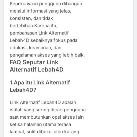
Kepercayaan pengguna dibangun
melalui informasi yang jelas,
konsisten, dan tidak
berlebihan.Karena itu,
pembahasan Link Alternatif
Lebah4D sebaiknya fokus pada
edukasi, keamanan, dan
pengalaman akses yang lebih baik.
FAQ Seputar Link
Alternatif Lebah4D
1.Apa itu Link Alternatif
Lebah4D?
Link Alternatif Lebah4D adalah
istilah yang sering dicari pengguna
saat membutuhkan opsi akses lain
ketika halaman utama terasa
lambat, sulit dibuka, atau kurang