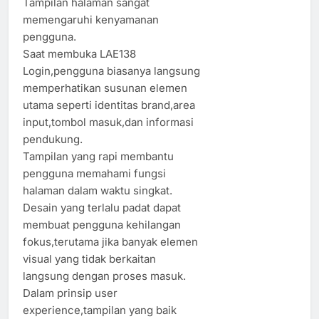
Tampilan halaman sangat
memengaruhi kenyamanan
pengguna.
Saat membuka LAE138
Login,pengguna biasanya langsung
memperhatikan susunan elemen
utama seperti identitas brand,area
input,tombol masuk,dan informasi
pendukung.
Tampilan yang rapi membantu
pengguna memahami fungsi
halaman dalam waktu singkat.
Desain yang terlalu padat dapat
membuat pengguna kehilangan
fokus,terutama jika banyak elemen
visual yang tidak berkaitan
langsung dengan proses masuk.
Dalam prinsip user
experience,tampilan yang baik