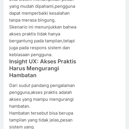
yang mudah dipahami,pengguna
dapat memperbaiki kesalahan
tanpa merasa bingung.
Skenario ini menunjukkan bahwa
akses praktis tidak hanya
bergantung pada tampilan,tetapi
juga pada respons sistem dan
kebiasaan pengguna.
Insight UX: Akses Praktis
Harus Mengurangi
Hambatan
Dari sudut pandang pengalaman
pengguna,akses praktis adalah
akses yang mampu mengurangi
hambatan.
Hambatan tersebut bisa berupa
tampilan yang tidak jelas,pesan
sistem yang