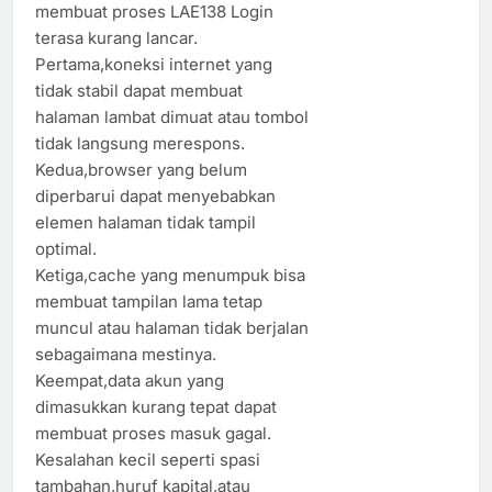
membuat proses LAE138 Login
terasa kurang lancar.
Pertama,koneksi internet yang
tidak stabil dapat membuat
halaman lambat dimuat atau tombol
tidak langsung merespons.
Kedua,browser yang belum
diperbarui dapat menyebabkan
elemen halaman tidak tampil
optimal.
Ketiga,cache yang menumpuk bisa
membuat tampilan lama tetap
muncul atau halaman tidak berjalan
sebagaimana mestinya.
Keempat,data akun yang
dimasukkan kurang tepat dapat
membuat proses masuk gagal.
Kesalahan kecil seperti spasi
tambahan,huruf kapital,atau