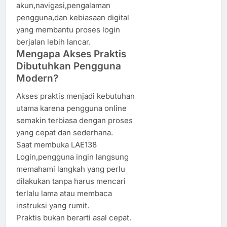
akun,navigasi,pengalaman
pengguna,dan kebiasaan digital
yang membantu proses login
berjalan lebih lancar.
Mengapa Akses Praktis
Dibutuhkan Pengguna
Modern?
Akses praktis menjadi kebutuhan
utama karena pengguna online
semakin terbiasa dengan proses
yang cepat dan sederhana.
Saat membuka LAE138
Login,pengguna ingin langsung
memahami langkah yang perlu
dilakukan tanpa harus mencari
terlalu lama atau membaca
instruksi yang rumit.
Praktis bukan berarti asal cepat.