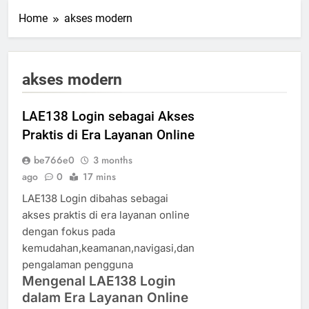
Home
akses modern
akses modern
LAE138 Login sebagai Akses
Praktis di Era Layanan Online
be766e0
3 months
ago
0
17 mins
LAE138 Login dibahas sebagai
akses praktis di era layanan online
dengan fokus pada
kemudahan,keamanan,navigasi,dan
pengalaman pengguna
Mengenal LAE138 Login
dalam Era Layanan Online