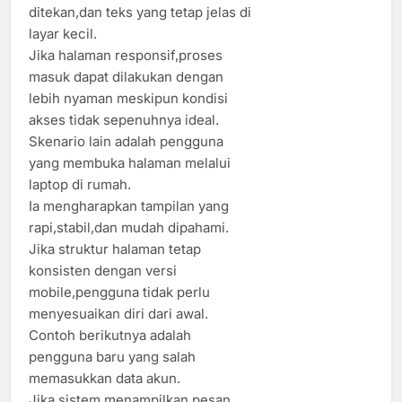
ditekan,dan teks yang tetap jelas di
layar kecil.
Jika halaman responsif,proses
masuk dapat dilakukan dengan
lebih nyaman meskipun kondisi
akses tidak sepenuhnya ideal.
Skenario lain adalah pengguna
yang membuka halaman melalui
laptop di rumah.
Ia mengharapkan tampilan yang
rapi,stabil,dan mudah dipahami.
Jika struktur halaman tetap
konsisten dengan versi
mobile,pengguna tidak perlu
menyesuaikan diri dari awal.
Contoh berikutnya adalah
pengguna baru yang salah
memasukkan data akun.
Jika sistem menampilkan pesan