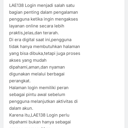
LAE138 Login menjadi salah satu
bagian penting dalam pengalaman
pengguna ketika ingin mengakses
layanan online secara lebih
praktis,jelas,dan terarah.
Di era digital saat ini,pengguna
tidak hanya membutuhkan halaman
yang bisa dibuka,tetapi juga proses
akses yang mudah
dipahami,aman,dan nyaman
digunakan melalui berbagai
perangkat.
Halaman login memiliki peran
sebagai pintu awal sebelum
pengguna melanjutkan aktivitas di
dalam akun.
Karena itu,LAE138 Login perlu
dipahami bukan hanya sebagai