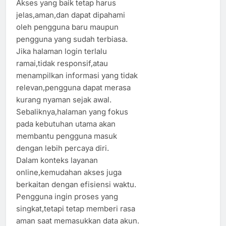
Akses yang baik tetap harus
jelas,aman,dan dapat dipahami
oleh pengguna baru maupun
pengguna yang sudah terbiasa.
Jika halaman login terlalu
ramai,tidak responsif,atau
menampilkan informasi yang tidak
relevan,pengguna dapat merasa
kurang nyaman sejak awal.
Sebaliknya,halaman yang fokus
pada kebutuhan utama akan
membantu pengguna masuk
dengan lebih percaya diri.
Dalam konteks layanan
online,kemudahan akses juga
berkaitan dengan efisiensi waktu.
Pengguna ingin proses yang
singkat,tetapi tetap memberi rasa
aman saat memasukkan data akun.