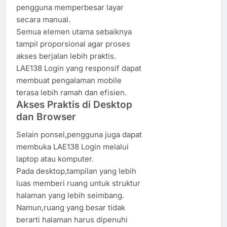
pengguna memperbesar layar
secara manual.
Semua elemen utama sebaiknya
tampil proporsional agar proses
akses berjalan lebih praktis.
LAE138 Login yang responsif dapat
membuat pengalaman mobile
terasa lebih ramah dan efisien.
Akses Praktis di Desktop
dan Browser
Selain ponsel,pengguna juga dapat
membuka LAE138 Login melalui
laptop atau komputer.
Pada desktop,tampilan yang lebih
luas memberi ruang untuk struktur
halaman yang lebih seimbang.
Namun,ruang yang besar tidak
berarti halaman harus dipenuhi