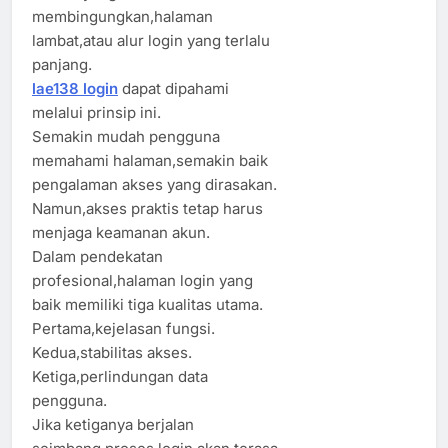
membingungkan,halaman
lambat,atau alur login yang terlalu
panjang.
lae138 login
dapat dipahami
melalui prinsip ini.
Semakin mudah pengguna
memahami halaman,semakin baik
pengalaman akses yang dirasakan.
Namun,akses praktis tetap harus
menjaga keamanan akun.
Dalam pendekatan
profesional,halaman login yang
baik memiliki tiga kualitas utama.
Pertama,kejelasan fungsi.
Kedua,stabilitas akses.
Ketiga,perlindungan data
pengguna.
Jika ketiganya berjalan