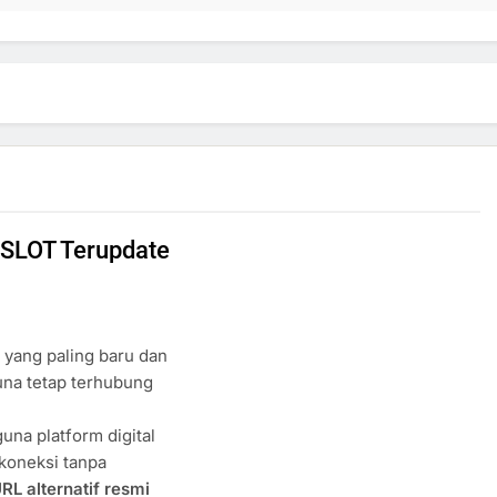
NSLOT Terupdate
yang paling baru dan
na tetap terhubung
una platform digital
koneksi tanpa
RL alternatif resmi