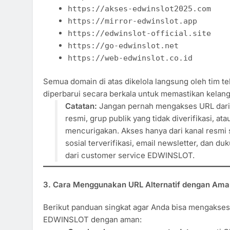
https://akses-edwinslot2025.com
https://mirror-edwinslot.app
https://edwinslot-official.site
https://go-edwinslot.net
https://web-edwinslot.co.id
Semua domain di atas dikelola langsung oleh tim 
diperbarui secara berkala untuk memastikan kelan
Catatan:
Jangan pernah mengakses URL dari
resmi, grup publik yang tidak diverifikasi, ata
mencurigakan. Akses hanya dari kanal resmi 
sosial terverifikasi, email newsletter, dan d
dari customer service EDWINSLOT.
3. Cara Menggunakan URL Alternatif dengan Ama
Berikut panduan singkat agar Anda bisa mengakses s
EDWINSLOT dengan aman: