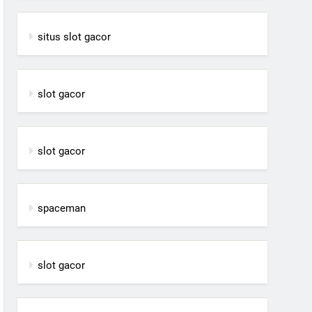
situs slot gacor
slot gacor
slot gacor
spaceman
slot gacor