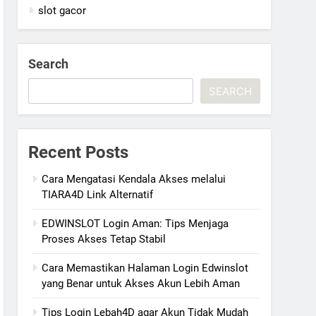
slot gacor
Search
SEARCH
Recent Posts
Cara Mengatasi Kendala Akses melalui
TIARA4D Link Alternatif
EDWINSLOT Login Aman: Tips Menjaga
Proses Akses Tetap Stabil
Cara Memastikan Halaman Login Edwinslot
yang Benar untuk Akses Akun Lebih Aman
Tips Login Lebah4D agar Akun Tidak Mudah