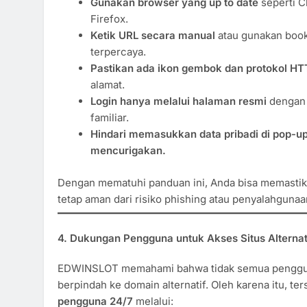
Gunakan browser yang up to date
seperti C
Firefox.
Ketik URL secara manual
atau gunakan book
terpercaya.
Pastikan ada ikon gembok dan protokol H
alamat.
Login hanya melalui halaman resmi
dengan 
familiar.
Hindari memasukkan data pribadi di pop-up
mencurigakan.
Dengan mematuhi panduan ini, Anda bisa memasti
tetap aman dari risiko phishing atau penyalahgunaa
4. Dukungan Pengguna untuk Akses Situs Alternat
EDWINSLOT memahami bahwa tidak semua penggun
berpindah ke domain alternatif. Oleh karena itu, te
pengguna 24/7
melalui: