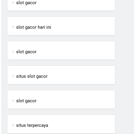
slot gacor
slot gacor hari ini
slot gacor
situs slot gacor
slot gacor
situs terpercaya