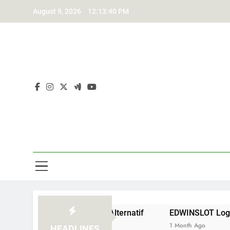
Skip
August 9, 2026
12:13:41 PM
to
content
AUI
Temukan So
ui TIARA4D Link Alternatif
EDWINSLOT Login Aman: Tip
1 Month Ago
HEADLINES