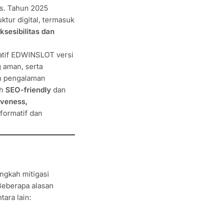
es. Tahun 2025
tur digital, termasuk
ksesibilitas dan
natif EDWINSLOT versi
 aman, serta
an pengalaman
ah
SEO-friendly
dan
iveness,
formatif dan
ngkah mitigasi
Beberapa alasan
ara lain: