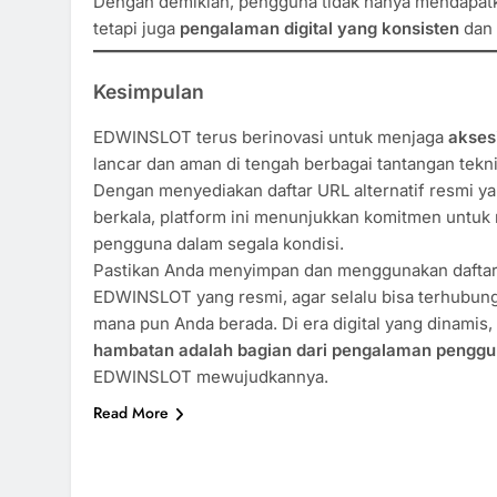
Dengan demikian, pengguna tidak hanya mendapatk
tetapi juga
pengalaman digital yang konsisten
dan 
Kesimpulan
EDWINSLOT terus berinovasi untuk menjaga
aksesi
lancar dan aman di tengah berbagai tantangan tekni
Dengan menyediakan daftar URL alternatif resmi ya
berkala, platform ini menunjukkan komitmen untu
pengguna dalam segala kondisi.
Pastikan Anda menyimpan dan menggunakan daftar 
EDWINSLOT yang resmi, agar selalu bisa terhubung
mana pun Anda berada. Di era digital yang dinamis,
hambatan adalah bagian dari pengalaman penggu
EDWINSLOT mewujudkannya.
Read More