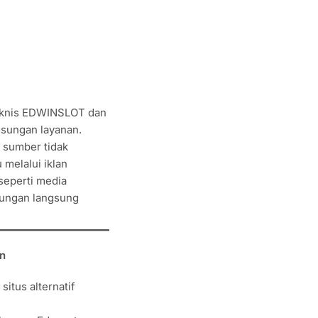
teknis EDWINSLOT dan
gsungan layanan.
 sumber tidak
u melalui iklan
seperti media
ukungan langsung
n
itus alternatif