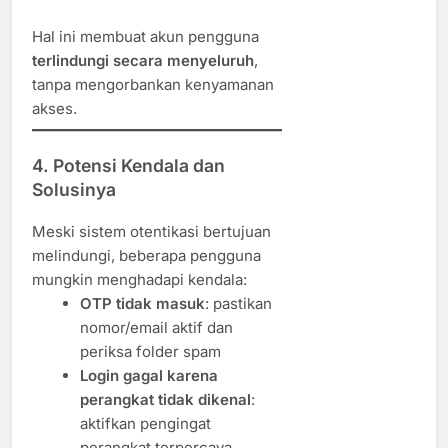
Hal ini membuat akun pengguna
terlindungi secara menyeluruh
,
tanpa mengorbankan kenyamanan
akses.
4. Potensi Kendala dan
Solusinya
Meski sistem otentikasi bertujuan
melindungi, beberapa pengguna
mungkin menghadapi kendala:
OTP tidak masuk
: pastikan
nomor/email aktif dan
periksa folder spam
Login gagal karena
perangkat tidak dikenal
:
aktifkan pengingat
perangkat terpercaya