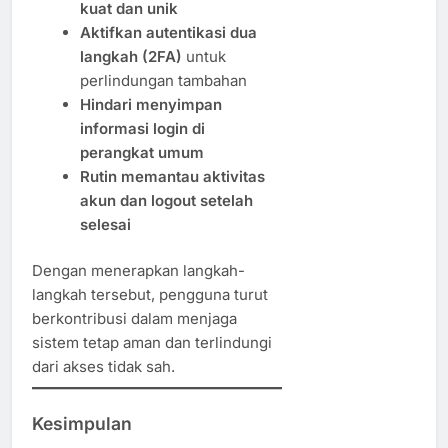
kuat dan unik
Aktifkan autentikasi dua
langkah (2FA)
untuk
perlindungan tambahan
Hindari menyimpan
informasi login di
perangkat umum
Rutin memantau aktivitas
akun dan logout setelah
selesai
Dengan menerapkan langkah-
langkah tersebut, pengguna turut
berkontribusi dalam menjaga
sistem tetap aman dan terlindungi
dari akses tidak sah.
Kesimpulan