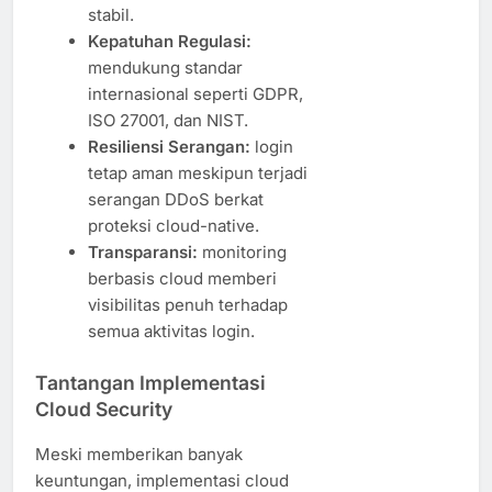
stabil.
Kepatuhan Regulasi:
mendukung standar
internasional seperti GDPR,
ISO 27001, dan NIST.
Resiliensi Serangan:
login
tetap aman meskipun terjadi
serangan DDoS berkat
proteksi cloud-native.
Transparansi:
monitoring
berbasis cloud memberi
visibilitas penuh terhadap
semua aktivitas login.
Tantangan Implementasi
Cloud Security
Meski memberikan banyak
keuntungan, implementasi cloud