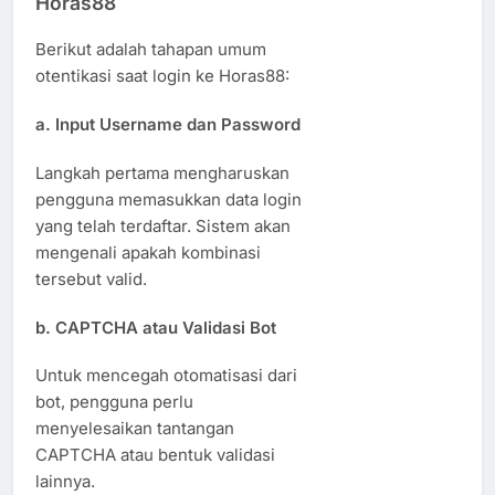
Horas88
Berikut adalah tahapan umum
otentikasi saat login ke Horas88:
a.
Input Username dan Password
Langkah pertama mengharuskan
pengguna memasukkan data login
yang telah terdaftar. Sistem akan
mengenali apakah kombinasi
tersebut valid.
b.
CAPTCHA atau Validasi Bot
Untuk mencegah otomatisasi dari
bot, pengguna perlu
menyelesaikan tantangan
CAPTCHA atau bentuk validasi
lainnya.