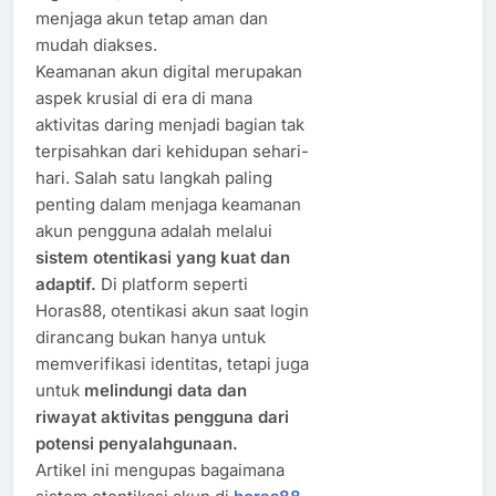
menjaga akun tetap aman dan
mudah diakses.
Keamanan akun digital merupakan
aspek krusial di era di mana
aktivitas daring menjadi bagian tak
terpisahkan dari kehidupan sehari-
hari. Salah satu langkah paling
penting dalam menjaga keamanan
akun pengguna adalah melalui
sistem otentikasi yang kuat dan
adaptif.
Di platform seperti
Horas88, otentikasi akun saat login
dirancang bukan hanya untuk
memverifikasi identitas, tetapi juga
untuk
melindungi data dan
riwayat aktivitas pengguna dari
potensi penyalahgunaan.
Artikel ini mengupas bagaimana