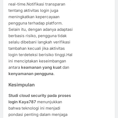
real-time.Notifikasi transparan
tentang aktivitas login juga
meningkatkan kepercayaan
pengguna terhadap platform.
Selain itu, dengan adanya adaptasi
berbasis risiko, pengguna tidak
selalu dibebani langkah verifikasi
tambahan kecuali jika aktivitas
login terdeteksi berisiko tinggi.Hal
ini menciptakan keseimbangan
antara
keamanan yang kuat
dan
kenyamanan pengguna
.
Kesimpulan
Studi cloud security pada proses
login Kaya787
menunjukkan
bahwa teknologi ini menjadi
pondasi penting dalam menjaga