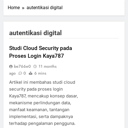
Home
autentikasi digital
autentikasi digital
Studi Cloud Security pada
Proses Login Kaya787
be766e0
11 months
ago
0
6 mins
Artikel ini membahas studi cloud
security pada proses login
Kaya787, mencakup konsep dasar,
mekanisme perlindungan data,
manfaat keamanan, tantangan
implementasi, serta dampaknya
terhadap pengalaman pengguna.