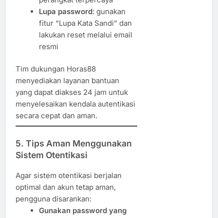
Lupa password
: gunakan
fitur “Lupa Kata Sandi” dan
lakukan reset melalui email
resmi
Tim dukungan Horas88
menyediakan layanan bantuan
yang dapat diakses 24 jam untuk
menyelesaikan kendala autentikasi
secara cepat dan aman.
5. Tips Aman Menggunakan
Sistem Otentikasi
Agar sistem otentikasi berjalan
optimal dan akun tetap aman,
pengguna disarankan:
Gunakan password yang