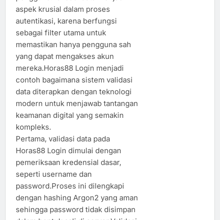
aspek krusial dalam proses
autentikasi, karena berfungsi
sebagai filter utama untuk
memastikan hanya pengguna sah
yang dapat mengakses akun
mereka.Horas88 Login menjadi
contoh bagaimana sistem validasi
data diterapkan dengan teknologi
modern untuk menjawab tantangan
keamanan digital yang semakin
kompleks.
Pertama, validasi data pada
Horas88 Login dimulai dengan
pemeriksaan kredensial dasar,
seperti username dan
password.Proses ini dilengkapi
dengan hashing Argon2 yang aman
sehingga password tidak disimpan