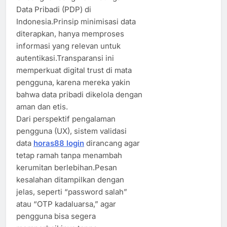
Data Pribadi (PDP) di
Indonesia.Prinsip minimisasi data
diterapkan, hanya memproses
informasi yang relevan untuk
autentikasi.Transparansi ini
memperkuat digital trust di mata
pengguna, karena mereka yakin
bahwa data pribadi dikelola dengan
aman dan etis.
Dari perspektif pengalaman
pengguna (UX), sistem validasi
data
horas88 login
dirancang agar
tetap ramah tanpa menambah
kerumitan berlebihan.Pesan
kesalahan ditampilkan dengan
jelas, seperti “password salah”
atau “OTP kadaluarsa,” agar
pengguna bisa segera