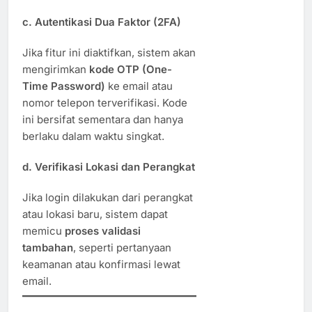
c.
Autentikasi Dua Faktor (2FA)
Jika fitur ini diaktifkan, sistem akan
mengirimkan
kode OTP (One-
Time Password)
ke email atau
nomor telepon terverifikasi. Kode
ini bersifat sementara dan hanya
berlaku dalam waktu singkat.
d.
Verifikasi Lokasi dan Perangkat
Jika login dilakukan dari perangkat
atau lokasi baru, sistem dapat
memicu
proses validasi
tambahan
, seperti pertanyaan
keamanan atau konfirmasi lewat
email.