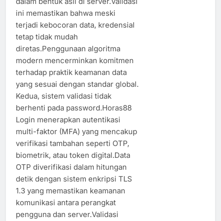
dalam bentuk asli di server.Validasi
ini memastikan bahwa meski
terjadi kebocoran data, kredensial
tetap tidak mudah
diretas.Penggunaan algoritma
modern mencerminkan komitmen
terhadap praktik keamanan data
yang sesuai dengan standar global.
Kedua, sistem validasi tidak
berhenti pada password.Horas88
Login menerapkan autentikasi
multi-faktor (MFA) yang mencakup
verifikasi tambahan seperti OTP,
biometrik, atau token digital.Data
OTP diverifikasi dalam hitungan
detik dengan sistem enkripsi TLS
1.3 yang memastikan keamanan
komunikasi antara perangkat
pengguna dan server.Validasi