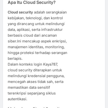
Apa Itu Cloud Security?
Cloud security
adalah serangkaian
kebijakan, teknologi, dan kontrol
yang dirancang untuk melindungi
data, aplikasi, serta infrastruktur
berbasis cloud dari ancaman
siber.Ini mencakup aspek enkripsi,
manajemen identitas, monitoring,
hingga proteksi terhadap serangan
berlapis.
Dalam konteks login Kaya787,
cloud security diterapkan untuk
melindungi kredensial pengguna,
mencegah akses tidak sah, serta
memastikan data sensitif
terenkripsi sepanjang siklus
autentikasi.