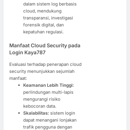
dalam sistem log berbasis
cloud, mendukung
transparansi, investigasi
forensik digital, dan
kepatuhan regulasi.
Manfaat Cloud Security pada
Login Kaya787
Evaluasi terhadap penerapan cloud
security menunjukkan sejumlah
manfaat:
Keamanan Lebih Tinggi:
perlindungan multi-lapis
mengurangi risiko
kebocoran data.
Skalabilitas:
sistem login
dapat menangani lonjakan
trafik pengguna dengan