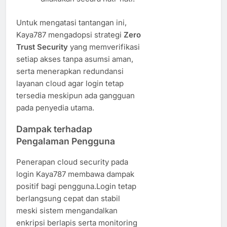
Untuk mengatasi tantangan ini,
Kaya787 mengadopsi strategi
Zero
Trust Security
yang memverifikasi
setiap akses tanpa asumsi aman,
serta menerapkan redundansi
layanan cloud agar login tetap
tersedia meskipun ada gangguan
pada penyedia utama.
Dampak terhadap
Pengalaman Pengguna
Penerapan cloud security pada
login Kaya787 membawa dampak
positif bagi pengguna.Login tetap
berlangsung cepat dan stabil
meski sistem mengandalkan
enkripsi berlapis serta monitoring