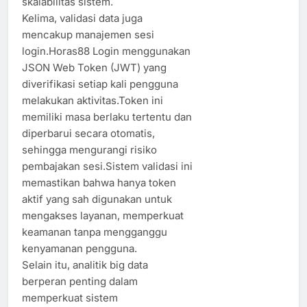
skalabilitas sistem.
Kelima, validasi data juga
mencakup manajemen sesi
login.Horas88 Login menggunakan
JSON Web Token (JWT) yang
diverifikasi setiap kali pengguna
melakukan aktivitas.Token ini
memiliki masa berlaku tertentu dan
diperbarui secara otomatis,
sehingga mengurangi risiko
pembajakan sesi.Sistem validasi ini
memastikan bahwa hanya token
aktif yang sah digunakan untuk
mengakses layanan, memperkuat
keamanan tanpa mengganggu
kenyamanan pengguna.
Selain itu, analitik big data
berperan penting dalam
memperkuat sistem