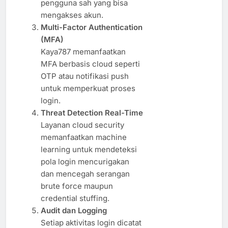
pengguna sah yang bisa
mengakses akun.
Multi-Factor Authentication
(MFA)
Kaya787 memanfaatkan
MFA berbasis cloud seperti
OTP atau notifikasi push
untuk memperkuat proses
login.
Threat Detection Real-Time
Layanan cloud security
memanfaatkan machine
learning untuk mendeteksi
pola login mencurigakan
dan mencegah serangan
brute force maupun
credential stuffing.
Audit dan Logging
Setiap aktivitas login dicatat