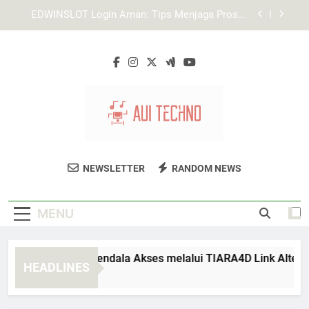
Skip
Cara Memastikan Halaman Login Edwinslot yang
to
Benar untuk Akses Akun Lebih Aman
content
Tips Login Lebah4D agar Akun Tidak Mudah
Diakses Orang Lain
Cara Mengatasi Kendala Akses melalui TIARA4D
Link Alternatif
EDWINSLOT Login Aman: Tips Menjaga Proses
Akses Tetap Stabil
Cara Memastikan Halaman Login Edwinslot yang
Benar untuk Akses Akun Lebih Aman
AUI Techno
Temukan Solusi Teknologi Inovatif Untuk
Tips Login Lebah4D agar Akun Tidak Mudah
NEWSLETTER
RANDOM NEWS
Diakses Orang Lain
Bisnis Anda Di AUI Techno.
MENU
ra Mengatasi Kendala Akses melalui TIARA4D Link Alternatif
HEADLINES
Month Ago