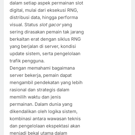
dalam setiap aspek permainan slot
digital, mulai dari eksekusi RNG,
distribusi data, hingga performa
visual. Status
slot gacor
yang
sering dirasakan pemain tak jarang
berkaitan erat dengan siklus RNG
yang berjalan di server, kondisi
update sistem, serta pengelolaan
trafik pengguna.
Dengan memahami bagaimana
server bekerja, pemain dapat
mengambil pendekatan yang lebih
rasional dan strategis dalam
memilih waktu dan jenis
permainan. Dalam dunia yang
dikendalikan oleh logika sistem,
kombinasi antara wawasan teknis
dan pengelolaan ekspektasi akan
menjadi bekal utama dalam