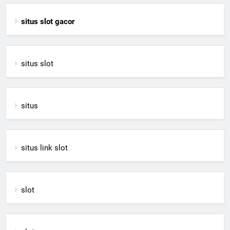
situs slot gacor
situs slot
situs
situs link slot
slot