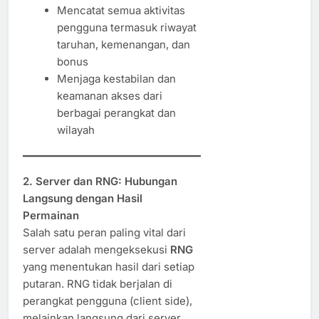
Mencatat semua aktivitas
pengguna termasuk riwayat
taruhan, kemenangan, dan
bonus
Menjaga kestabilan dan
keamanan akses dari
berbagai perangkat dan
wilayah
2. Server dan RNG: Hubungan
Langsung dengan Hasil
Permainan
Salah satu peran paling vital dari
server adalah mengeksekusi
RNG
yang menentukan hasil dari setiap
putaran. RNG tidak berjalan di
perangkat pengguna (client side),
melainkan langsung dari server