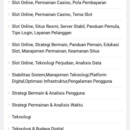
Slot Online, Permainan Casino, Pola Pembayaran
Slot Online, Permainan Casino, Tema Slot
Slot Online, Situs Resmi, Server Stabil, Panduan Pemula,
Tips Login, Layanan Pelanggan
Slot Online, Strategi Bermain, Panduan Pemain, Edukasi
Slot, Manajemen Permainan, Keamanan Situs
Slot Online, Teknologi Perjudian, Analisis Data
Stabilitas Sistem,Manajemen Teknologi,Platform
Digital,Optimasi Infrastruktur,Pengalaman Pengguna
Strategi Bermain & Analisis Pengguna
Strategi Permainan & Analisis Waktu
Teknologi
Teknologi & Budaya Digital