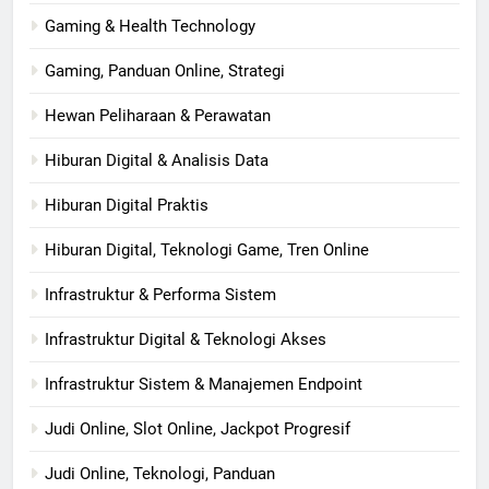
Gaming & Health Technology
Gaming, Panduan Online, Strategi
Hewan Peliharaan & Perawatan
Hiburan Digital & Analisis Data
Hiburan Digital Praktis
Hiburan Digital, Teknologi Game, Tren Online
Infrastruktur & Performa Sistem
Infrastruktur Digital & Teknologi Akses
Infrastruktur Sistem & Manajemen Endpoint
Judi Online, Slot Online, Jackpot Progresif
Judi Online, Teknologi, Panduan