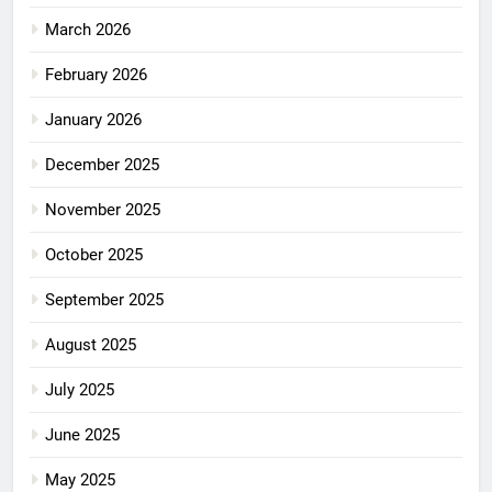
March 2026
February 2026
January 2026
December 2025
November 2025
October 2025
September 2025
August 2025
July 2025
June 2025
May 2025