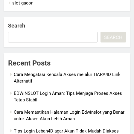
slot gacor
Search
SEARCH
Recent Posts
Cara Mengatasi Kendala Akses melalui TIARA4D Link
Alternatif
EDWINSLOT Login Aman: Tips Menjaga Proses Akses
Tetap Stabil
Cara Memastikan Halaman Login Edwinslot yang Benar
untuk Akses Akun Lebih Aman
Tips Login Lebah4D agar Akun Tidak Mudah Diakses