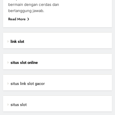
bermain dengan cerdas dan
bertanggung jawab.
Read More
link slot
situs slot online
situs link slot gacor
situs slot