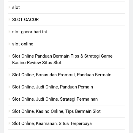
slot
SLOT GACOR
slot gacor hari ini
slot online
Slot Online Panduan Bermain Tips & Strategi Game
Kasino Review Situs Slot
Slot Online, Bonus dan Promosi, Panduan Bermain
Slot Online, Judi Online, Panduan Pemain
Slot Online, Judi Online, Strategi Permainan
Slot Online, Kasino Online, Tips Bermain Slot
Slot Online, Keamanan, Situs Terpercaya