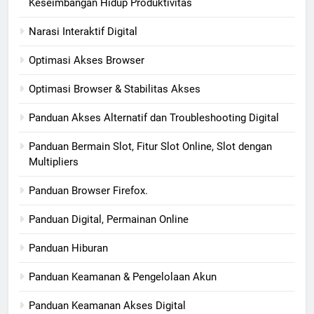
Keseimbangan Hidup Produktivitas
Narasi Interaktif Digital
Optimasi Akses Browser
Optimasi Browser & Stabilitas Akses
Panduan Akses Alternatif dan Troubleshooting Digital
Panduan Bermain Slot, Fitur Slot Online, Slot dengan
Multipliers
Panduan Browser Firefox.
Panduan Digital, Permainan Online
Panduan Hiburan
Panduan Keamanan & Pengelolaan Akun
Panduan Keamanan Akses Digital