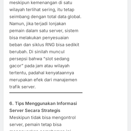
meskipun kemenangan di satu
wilayah terlihat sering, itu tetap
seimbang dengan total data global.
Namun, jika terjadi lonjakan
pemain dalam satu server, sistem
bisa melakukan penyesuaian
beban dan siklus RNG bisa sedikit
berubah. Di sinilah muncul
persepsi bahwa “slot sedang
gacor” pada jam atau wilayah
tertentu, padahal kenyataannya
merupakan efek dari manajemen
trafik server.
6. Tips Menggunakan Informasi
Server Secara Strategis
Meskipun tidak bisa mengontrol
server, pemain tetap bisa