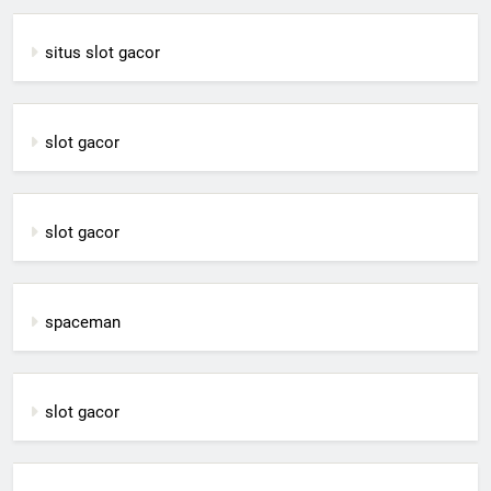
situs slot gacor
slot gacor
slot gacor
spaceman
slot gacor