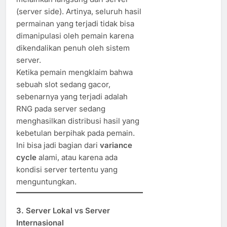
(server side). Artinya, seluruh hasil
permainan yang terjadi tidak bisa
dimanipulasi oleh pemain karena
dikendalikan penuh oleh sistem
server.
Ketika pemain mengklaim bahwa
sebuah slot sedang gacor,
sebenarnya yang terjadi adalah
RNG pada server sedang
menghasilkan distribusi hasil yang
kebetulan berpihak pada pemain.
Ini bisa jadi bagian dari
variance
cycle
alami, atau karena ada
kondisi server tertentu yang
menguntungkan.
3. Server Lokal vs Server
Internasional