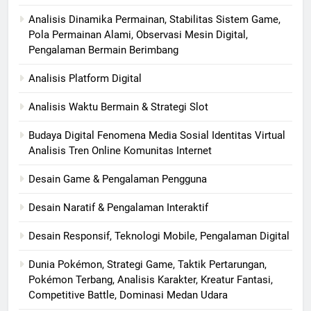
Analisis Dinamika Permainan, Stabilitas Sistem Game,
Pola Permainan Alami, Observasi Mesin Digital,
Pengalaman Bermain Berimbang
Analisis Platform Digital
Analisis Waktu Bermain & Strategi Slot
Budaya Digital Fenomena Media Sosial Identitas Virtual
Analisis Tren Online Komunitas Internet
Desain Game & Pengalaman Pengguna
Desain Naratif & Pengalaman Interaktif
Desain Responsif, Teknologi Mobile, Pengalaman Digital
Dunia Pokémon, Strategi Game, Taktik Pertarungan,
Pokémon Terbang, Analisis Karakter, Kreatur Fantasi,
Competitive Battle, Dominasi Medan Udara