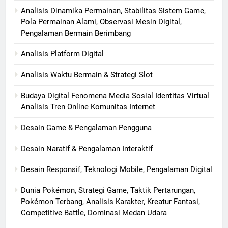
Analisis Dinamika Permainan, Stabilitas Sistem Game,
Pola Permainan Alami, Observasi Mesin Digital,
Pengalaman Bermain Berimbang
Analisis Platform Digital
Analisis Waktu Bermain & Strategi Slot
Budaya Digital Fenomena Media Sosial Identitas Virtual
Analisis Tren Online Komunitas Internet
Desain Game & Pengalaman Pengguna
Desain Naratif & Pengalaman Interaktif
Desain Responsif, Teknologi Mobile, Pengalaman Digital
Dunia Pokémon, Strategi Game, Taktik Pertarungan,
Pokémon Terbang, Analisis Karakter, Kreatur Fantasi,
Competitive Battle, Dominasi Medan Udara