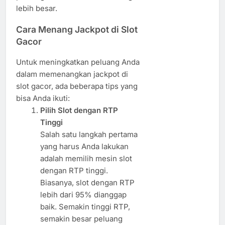
lebih besar.
Cara Menang Jackpot di Slot
Gacor
Untuk meningkatkan peluang Anda
dalam memenangkan jackpot di
slot gacor, ada beberapa tips yang
bisa Anda ikuti:
Pilih Slot dengan RTP
Tinggi
Salah satu langkah pertama
yang harus Anda lakukan
adalah memilih mesin slot
dengan RTP tinggi.
Biasanya, slot dengan RTP
lebih dari 95% dianggap
baik. Semakin tinggi RTP,
semakin besar peluang