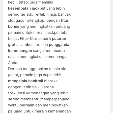
kecil, tetapi juga memiliki
kesempatan jackpot
yang lebih
sering terjadi. Terlebih lagi, banyak
slot gacor dilengkapi dengan
fitur
bonus
yang meningkatkan peluang
pemain untuk meraih jackpot lebih
besar. Fitur-fitur seperti
putaran
gratis
,
simbol liar
, dan
pengganda
kemenangan
sangat membantu
dalam meningkatkan kemenangan
Anda.
Dengan menggunakan mesin slot
gacor, pemain juga dapat lebih
mengelola bankroll
mereka
dengan lebih baik, karena
frekuensi kemenangan yang lebih
sering membantu memperpanjang
waktu bermain dan meningkatkan
peluang untuk meraih kemenangan