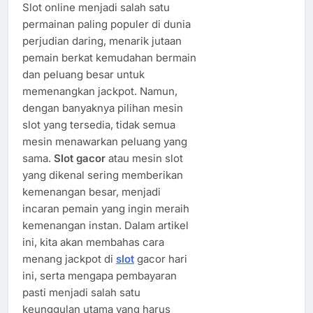
Slot online menjadi salah satu
permainan paling populer di dunia
perjudian daring, menarik jutaan
pemain berkat kemudahan bermain
dan peluang besar untuk
memenangkan jackpot. Namun,
dengan banyaknya pilihan mesin
slot yang tersedia, tidak semua
mesin menawarkan peluang yang
sama.
Slot gacor
atau mesin slot
yang dikenal sering memberikan
kemenangan besar, menjadi
incaran pemain yang ingin meraih
kemenangan instan. Dalam artikel
ini, kita akan membahas cara
menang jackpot di
slot
gacor hari
ini, serta mengapa pembayaran
pasti menjadi salah satu
keunggulan utama yang harus