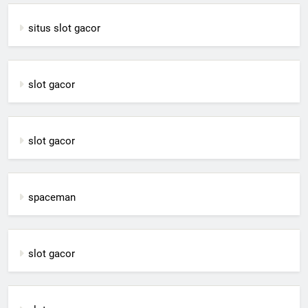
situs slot gacor
slot gacor
slot gacor
spaceman
slot gacor