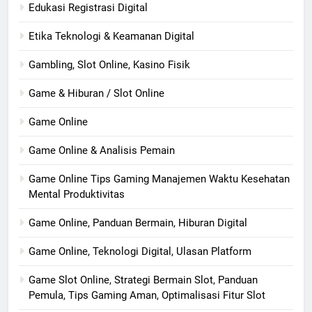
Edukasi Registrasi Digital
Etika Teknologi & Keamanan Digital
Gambling, Slot Online, Kasino Fisik
Game & Hiburan / Slot Online
Game Online
Game Online & Analisis Pemain
Game Online Tips Gaming Manajemen Waktu Kesehatan
Mental Produktivitas
Game Online, Panduan Bermain, Hiburan Digital
Game Online, Teknologi Digital, Ulasan Platform
Game Slot Online, Strategi Bermain Slot, Panduan
Pemula, Tips Gaming Aman, Optimalisasi Fitur Slot