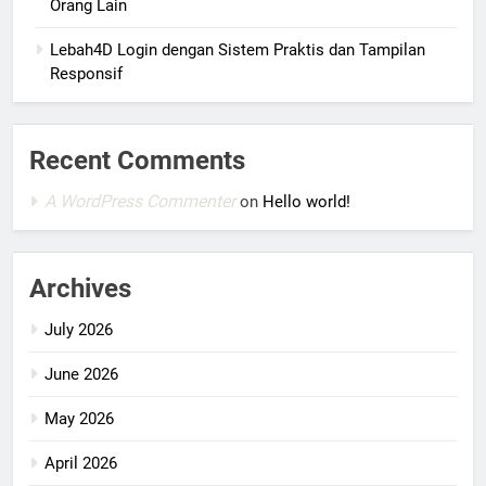
Orang Lain
Lebah4D Login dengan Sistem Praktis dan Tampilan
Responsif
Recent Comments
A WordPress Commenter
on
Hello world!
Archives
July 2026
June 2026
May 2026
April 2026