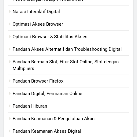
Narasi Interaktif Digital
Optimasi Akses Browser
Optimasi Browser & Stabilitas Akses
Panduan Akses Alternatif dan Troubleshooting Digital
Panduan Bermain Slot, Fitur Slot Online, Slot dengan
Multipliers
Panduan Browser Firefox.
Panduan Digital, Permainan Online
Panduan Hiburan
Panduan Keamanan & Pengelolaan Akun
Panduan Keamanan Akses Digital