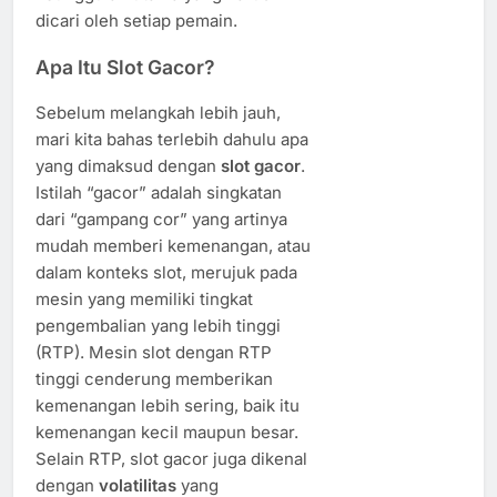
dicari oleh setiap pemain.
Apa Itu Slot Gacor?
Sebelum melangkah lebih jauh,
mari kita bahas terlebih dahulu apa
yang dimaksud dengan
slot gacor
.
Istilah “gacor” adalah singkatan
dari “gampang cor” yang artinya
mudah memberi kemenangan, atau
dalam konteks slot, merujuk pada
mesin yang memiliki tingkat
pengembalian yang lebih tinggi
(RTP). Mesin slot dengan RTP
tinggi cenderung memberikan
kemenangan lebih sering, baik itu
kemenangan kecil maupun besar.
Selain RTP, slot gacor juga dikenal
dengan
volatilitas
yang