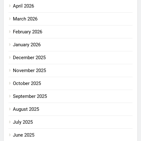
April 2026
March 2026
February 2026
January 2026
December 2025
November 2025
October 2025
September 2025
August 2025
July 2025
June 2025