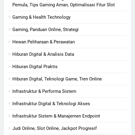
Pemula, Tips Gaming Aman, Optimalisasi Fitur Slot
Gaming & Health Technology
Gaming, Panduan Online, Strategi
Hewan Peliharaan & Perawatan
Hiburan Digital & Analisis Data
Hiburan Digital Praktis
Hiburan Digital, Teknologi Game, Tren Online
Infrastruktur & Performa Sistem
Infrastruktur Digital & Teknologi Akses
Infrastruktur Sistem & Manajemen Endpoint
Judi Online, Slot Online, Jackpot Progresif