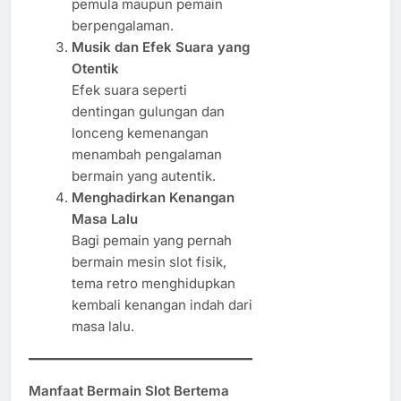
pemula maupun pemain
berpengalaman.
Musik dan Efek Suara yang
Otentik
Efek suara seperti
dentingan gulungan dan
lonceng kemenangan
menambah pengalaman
bermain yang autentik.
Menghadirkan Kenangan
Masa Lalu
Bagi pemain yang pernah
bermain mesin slot fisik,
tema retro menghidupkan
kembali kenangan indah dari
masa lalu.
Manfaat Bermain Slot Bertema