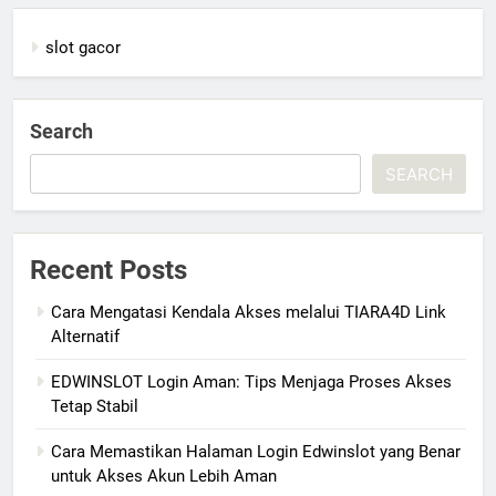
slot gacor
Search
SEARCH
Recent Posts
Cara Mengatasi Kendala Akses melalui TIARA4D Link
Alternatif
EDWINSLOT Login Aman: Tips Menjaga Proses Akses
Tetap Stabil
Cara Memastikan Halaman Login Edwinslot yang Benar
untuk Akses Akun Lebih Aman