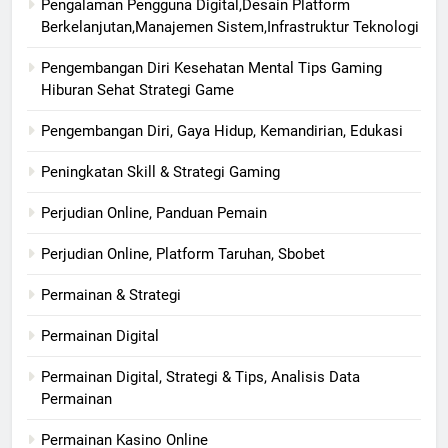
Pengalaman Pengguna Digital,Desain Platform
Berkelanjutan,Manajemen Sistem,Infrastruktur Teknologi
Pengembangan Diri Kesehatan Mental Tips Gaming
Hiburan Sehat Strategi Game
Pengembangan Diri, Gaya Hidup, Kemandirian, Edukasi
Peningkatan Skill & Strategi Gaming
Perjudian Online, Panduan Pemain
Perjudian Online, Platform Taruhan, Sbobet
Permainan & Strategi
Permainan Digital
Permainan Digital, Strategi & Tips, Analisis Data
Permainan
Permainan Kasino Online