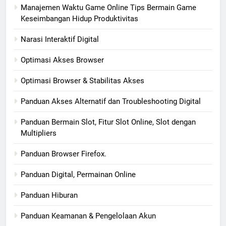
Manajemen Waktu Game Online Tips Bermain Game
Keseimbangan Hidup Produktivitas
Narasi Interaktif Digital
Optimasi Akses Browser
Optimasi Browser & Stabilitas Akses
Panduan Akses Alternatif dan Troubleshooting Digital
Panduan Bermain Slot, Fitur Slot Online, Slot dengan
Multipliers
Panduan Browser Firefox.
Panduan Digital, Permainan Online
Panduan Hiburan
Panduan Keamanan & Pengelolaan Akun