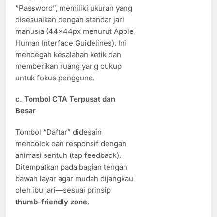
“Password”, memiliki ukuran yang
disesuaikan dengan standar jari
manusia (44x44px menurut Apple
Human Interface Guidelines). Ini
mencegah kesalahan ketik dan
memberikan ruang yang cukup
untuk fokus pengguna.
c. Tombol CTA Terpusat dan
Besar
Tombol “Daftar” didesain
mencolok dan responsif dengan
animasi sentuh (tap feedback).
Ditempatkan pada bagian tengah
bawah layar agar mudah dijangkau
oleh ibu jari—sesuai prinsip
thumb-friendly zone
.