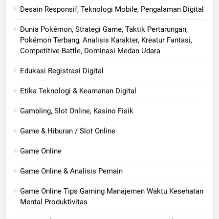
Desain Responsif, Teknologi Mobile, Pengalaman Digital
Dunia Pokémon, Strategi Game, Taktik Pertarungan,
Pokémon Terbang, Analisis Karakter, Kreatur Fantasi,
Competitive Battle, Dominasi Medan Udara
Edukasi Registrasi Digital
Etika Teknologi & Keamanan Digital
Gambling, Slot Online, Kasino Fisik
Game & Hiburan / Slot Online
Game Online
Game Online & Analisis Pemain
Game Online Tips Gaming Manajemen Waktu Kesehatan
Mental Produktivitas