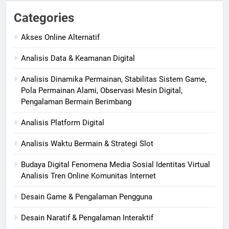
Categories
Akses Online Alternatif
Analisis Data & Keamanan Digital
Analisis Dinamika Permainan, Stabilitas Sistem Game,
Pola Permainan Alami, Observasi Mesin Digital,
Pengalaman Bermain Berimbang
Analisis Platform Digital
Analisis Waktu Bermain & Strategi Slot
Budaya Digital Fenomena Media Sosial Identitas Virtual
Analisis Tren Online Komunitas Internet
Desain Game & Pengalaman Pengguna
Desain Naratif & Pengalaman Interaktif