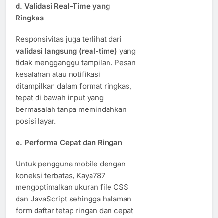
d. Validasi Real-Time yang
Ringkas
Responsivitas juga terlihat dari
validasi langsung (real-time)
yang
tidak mengganggu tampilan. Pesan
kesalahan atau notifikasi
ditampilkan dalam format ringkas,
tepat di bawah input yang
bermasalah tanpa memindahkan
posisi layar.
e. Performa Cepat dan Ringan
Untuk pengguna mobile dengan
koneksi terbatas, Kaya787
mengoptimalkan ukuran file CSS
dan JavaScript sehingga halaman
form daftar tetap ringan dan cepat