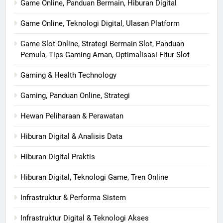
Game Online, Panduan Bermain, Hiburan Digital
Game Online, Teknologi Digital, Ulasan Platform
Game Slot Online, Strategi Bermain Slot, Panduan
Pemula, Tips Gaming Aman, Optimalisasi Fitur Slot
Gaming & Health Technology
Gaming, Panduan Online, Strategi
Hewan Peliharaan & Perawatan
Hiburan Digital & Analisis Data
Hiburan Digital Praktis
Hiburan Digital, Teknologi Game, Tren Online
Infrastruktur & Performa Sistem
Infrastruktur Digital & Teknologi Akses