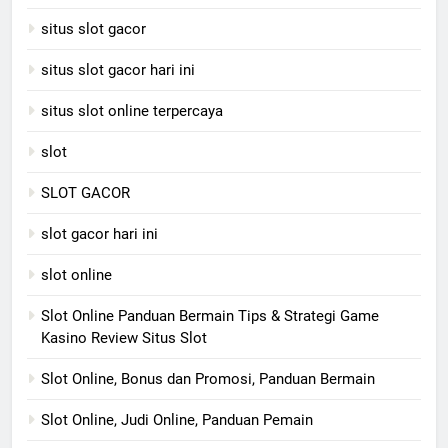
situs slot gacor
situs slot gacor hari ini
situs slot online terpercaya
slot
SLOT GACOR
slot gacor hari ini
slot online
Slot Online Panduan Bermain Tips & Strategi Game
Kasino Review Situs Slot
Slot Online, Bonus dan Promosi, Panduan Bermain
Slot Online, Judi Online, Panduan Pemain