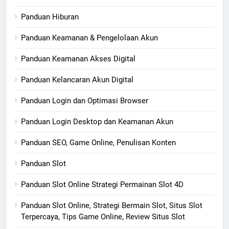
Panduan Hiburan
Panduan Keamanan & Pengelolaan Akun
Panduan Keamanan Akses Digital
Panduan Kelancaran Akun Digital
Panduan Login dan Optimasi Browser
Panduan Login Desktop dan Keamanan Akun
Panduan SEO, Game Online, Penulisan Konten
Panduan Slot
Panduan Slot Online Strategi Permainan Slot 4D
Panduan Slot Online, Strategi Bermain Slot, Situs Slot
Terpercaya, Tips Game Online, Review Situs Slot