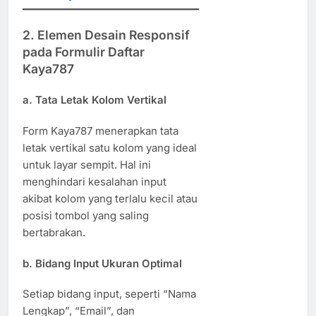
2. Elemen Desain Responsif
pada Formulir Daftar
Kaya787
a. Tata Letak Kolom Vertikal
Form Kaya787 menerapkan tata
letak vertikal satu kolom yang ideal
untuk layar sempit. Hal ini
menghindari kesalahan input
akibat kolom yang terlalu kecil atau
posisi tombol yang saling
bertabrakan.
b. Bidang Input Ukuran Optimal
Setiap bidang input, seperti “Nama
Lengkap”, “Email”, dan