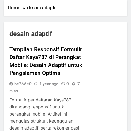
Home
desain adaptif
desain adaptif
Tampilan Responsif Formulir
Daftar Kaya787 di Perangkat
Mobile: Desain Adaptif untuk
Pengalaman Optimal
be766e0
1 year ago
0
7
mins
Formulir pendaftaran Kaya787
dirancang responsif untuk
perangkat mobile. Artikel ini
mengulas struktur, keunggulan
desain adaptif, serta rekomendasi