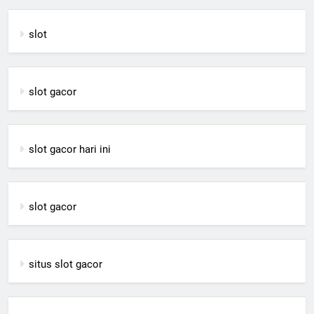
slot
slot gacor
slot gacor hari ini
slot gacor
situs slot gacor