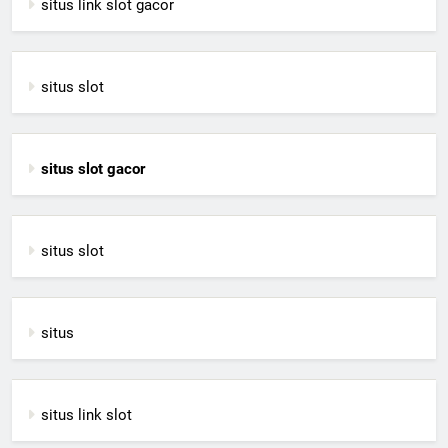
situs link slot gacor
situs slot
situs slot gacor
situs slot
situs
situs link slot