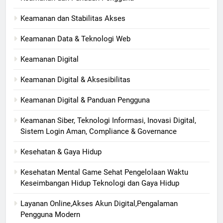
Keamanan dan Stabilitas Akses
Keamanan Data & Teknologi Web
Keamanan Digital
Keamanan Digital & Aksesibilitas
Keamanan Digital & Panduan Pengguna
Keamanan Siber, Teknologi Informasi, Inovasi Digital,
Sistem Login Aman, Compliance & Governance
Kesehatan & Gaya Hidup
Kesehatan Mental Game Sehat Pengelolaan Waktu
Keseimbangan Hidup Teknologi dan Gaya Hidup
Layanan Online,Akses Akun Digital,Pengalaman
Pengguna Modern