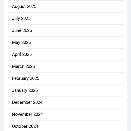
August 2025
July 2025
June 2025
May 2025
April 2025
March 2025
February 2025
January 2025
December 2024
November 2024
October 2024