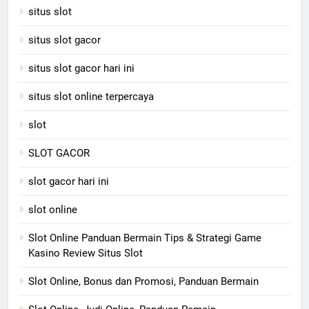
situs slot
situs slot gacor
situs slot gacor hari ini
situs slot online terpercaya
slot
SLOT GACOR
slot gacor hari ini
slot online
Slot Online Panduan Bermain Tips & Strategi Game
Kasino Review Situs Slot
Slot Online, Bonus dan Promosi, Panduan Bermain