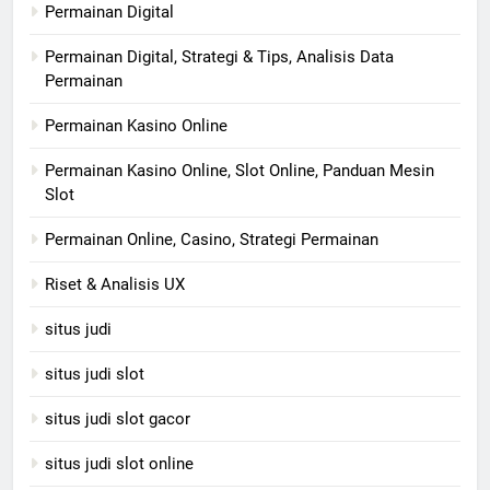
Permainan Digital
Permainan Digital, Strategi & Tips, Analisis Data
Permainan
Permainan Kasino Online
Permainan Kasino Online, Slot Online, Panduan Mesin
Slot
Permainan Online, Casino, Strategi Permainan
Riset & Analisis UX
situs judi
situs judi slot
situs judi slot gacor
situs judi slot online