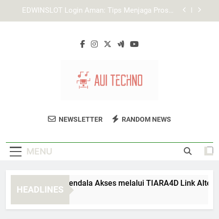
Skip
Cara Memastikan Halaman Login Edwinslot yang
to
Benar untuk Akses Akun Lebih Aman
content
Tips Login Lebah4D agar Akun Tidak Mudah
Diakses Orang Lain
Cara Mengatasi Kendala Akses melalui TIARA4D
Link Alternatif
EDWINSLOT Login Aman: Tips Menjaga Proses
Akses Tetap Stabil
Cara Memastikan Halaman Login Edwinslot yang
Benar untuk Akses Akun Lebih Aman
AUI Techno
Temukan Solusi Teknologi Inovatif Untuk
Tips Login Lebah4D agar Akun Tidak Mudah
NEWSLETTER
RANDOM NEWS
Diakses Orang Lain
Bisnis Anda Di AUI Techno.
MENU
ra Mengatasi Kendala Akses melalui TIARA4D Link Alternatif
HEADLINES
Weeks Ago