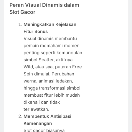
Peran Visual Dinamis dalam
Slot Gacor
Meningkatkan Kejelasan
Fitur Bonus
Visual dinamis membantu
pemain memahami momen
penting seperti kemunculan
simbol Scatter, aktifnya
Wild, atau saat putaran Free
Spin dimulai. Perubahan
warna, animasi ledakan,
hingga transformasi simbol
membuat fitur lebih mudah
dikenali dan tidak
terlewatkan.
Membentuk Antisipasi
Kemenangan
Slot gacor biasanya