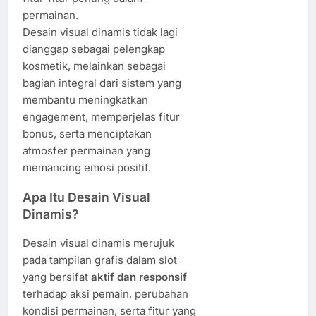
permainan.
Desain visual dinamis tidak lagi
dianggap sebagai pelengkap
kosmetik, melainkan sebagai
bagian integral dari sistem yang
membantu meningkatkan
engagement, memperjelas fitur
bonus, serta menciptakan
atmosfer permainan yang
memancing emosi positif.
Apa Itu Desain Visual
Dinamis?
Desain visual dinamis merujuk
pada tampilan grafis dalam slot
yang bersifat
aktif dan responsif
terhadap aksi pemain, perubahan
kondisi permainan, serta fitur yang