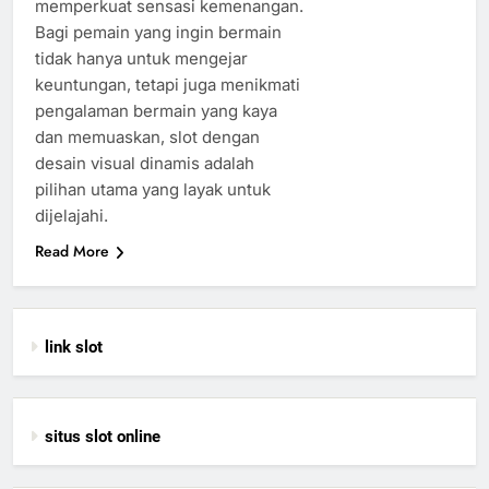
memperkuat sensasi kemenangan.
Bagi pemain yang ingin bermain
tidak hanya untuk mengejar
keuntungan, tetapi juga menikmati
pengalaman bermain yang kaya
dan memuaskan, slot dengan
desain visual dinamis adalah
pilihan utama yang layak untuk
dijelajahi.
Read More
link slot
situs slot online