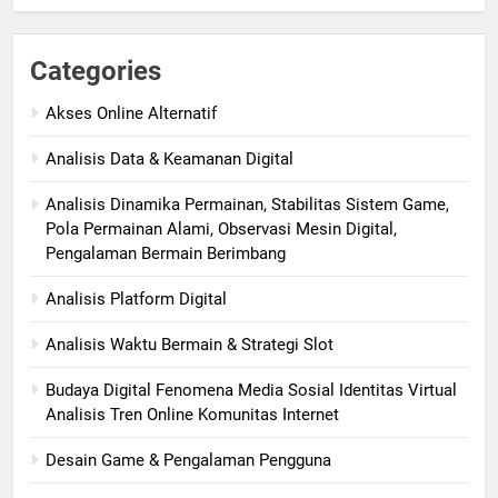
Categories
Akses Online Alternatif
Analisis Data & Keamanan Digital
Analisis Dinamika Permainan, Stabilitas Sistem Game,
Pola Permainan Alami, Observasi Mesin Digital,
Pengalaman Bermain Berimbang
Analisis Platform Digital
Analisis Waktu Bermain & Strategi Slot
Budaya Digital Fenomena Media Sosial Identitas Virtual
Analisis Tren Online Komunitas Internet
Desain Game & Pengalaman Pengguna