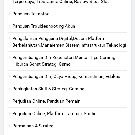
Terpercaya, Tips Game Online, Review Situs Slot
Panduan Teknologi
Panduan Troubleshooting Akun
Pengalaman Pengguna Digital,Desain Platform
Berkelanjutan,Manajemen Sistem,Infrastruktur Teknologi
Pengembangan Diri Kesehatan Mental Tips Gaming
Hiburan Sehat Strategi Game
Pengembangan Diri, Gaya Hidup, Kemandirian, Edukasi
Peningkatan Skill & Strategi Gaming
Perjudian Online, Panduan Pemain
Perjudian Online, Platform Taruhan, Sbobet
Permainan & Strategi