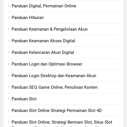
Panduan Digital, Permainan Online
Panduan Hiburan
Panduan Keamanan & Pengelolaan Akun
Panduan Keamanan Akses Digital
Panduan Kelancaran Akun Digital
Panduan Login dan Optimasi Browser
Panduan Login Desktop dan Keamanan Akun
Panduan SEO, Game Online, Penulisan Konten
Panduan Slot
Panduan Slot Online Strategi Permainan Slot 4D
Panduan Slot Online, Strategi Bermain Slot, Situs Slot