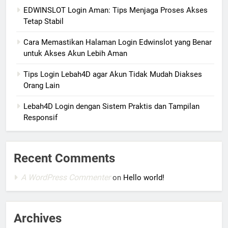
EDWINSLOT Login Aman: Tips Menjaga Proses Akses
Tetap Stabil
Cara Memastikan Halaman Login Edwinslot yang Benar
untuk Akses Akun Lebih Aman
Tips Login Lebah4D agar Akun Tidak Mudah Diakses
Orang Lain
Lebah4D Login dengan Sistem Praktis dan Tampilan
Responsif
Recent Comments
A WordPress Commenter
on
Hello world!
Archives