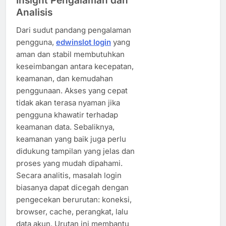
Insight Pengalaman dan
Analisis
Dari sudut pandang pengalaman
pengguna,
edwinslot login
yang
aman dan stabil membutuhkan
keseimbangan antara kecepatan,
keamanan, dan kemudahan
penggunaan. Akses yang cepat
tidak akan terasa nyaman jika
pengguna khawatir terhadap
keamanan data. Sebaliknya,
keamanan yang baik juga perlu
didukung tampilan yang jelas dan
proses yang mudah dipahami.
Secara analitis, masalah login
biasanya dapat dicegah dengan
pengecekan berurutan: koneksi,
browser, cache, perangkat, lalu
data akun. Urutan ini membantu