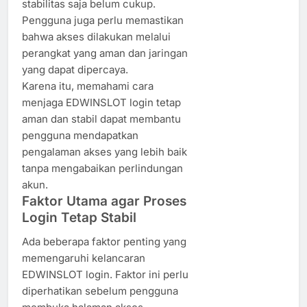
stabilitas saja belum cukup.
Pengguna juga perlu memastikan
bahwa akses dilakukan melalui
perangkat yang aman dan jaringan
yang dapat dipercaya.
Karena itu, memahami cara
menjaga EDWINSLOT login tetap
aman dan stabil dapat membantu
pengguna mendapatkan
pengalaman akses yang lebih baik
tanpa mengabaikan perlindungan
akun.
Faktor Utama agar Proses
Login Tetap Stabil
Ada beberapa faktor penting yang
memengaruhi kelancaran
EDWINSLOT login. Faktor ini perlu
diperhatikan sebelum pengguna