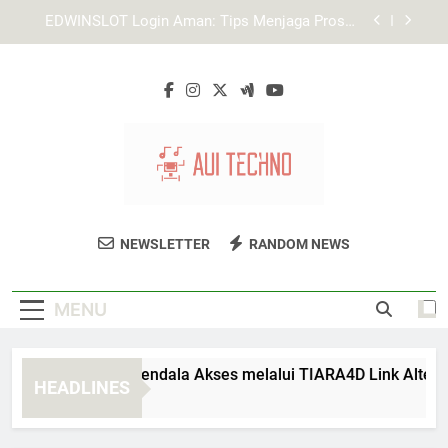
Skip
Cara Memastikan Halaman Login Edwinslot yang
to
Benar untuk Akses Akun Lebih Aman
content
Tips Login Lebah4D agar Akun Tidak Mudah
Diakses Orang Lain
Cara Mengatasi Kendala Akses melalui TIARA4D
Link Alternatif
EDWINSLOT Login Aman: Tips Menjaga Proses
Akses Tetap Stabil
Cara Memastikan Halaman Login Edwinslot yang
Benar untuk Akses Akun Lebih Aman
AUI Techno
Temukan Solusi Teknologi Inovatif Untuk
Tips Login Lebah4D agar Akun Tidak Mudah
NEWSLETTER
RANDOM NEWS
Diakses Orang Lain
Bisnis Anda Di AUI Techno.
MENU
ra Mengatasi Kendala Akses melalui TIARA4D Link Alternatif
HEADLINES
Weeks Ago