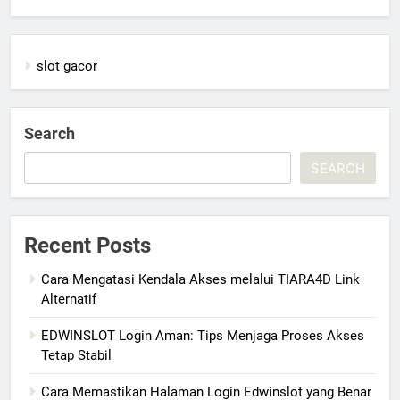
slot gacor
Search
SEARCH
Recent Posts
Cara Mengatasi Kendala Akses melalui TIARA4D Link
Alternatif
EDWINSLOT Login Aman: Tips Menjaga Proses Akses
Tetap Stabil
Cara Memastikan Halaman Login Edwinslot yang Benar