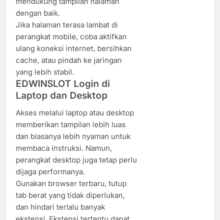
mendukung tampilan halaman
dengan baik.
Jika halaman terasa lambat di
perangkat mobile, coba aktifkan
ulang koneksi internet, bersihkan
cache, atau pindah ke jaringan
yang lebih stabil.
EDWINSLOT Login di
Laptop dan Desktop
Akses melalui laptop atau desktop
memberikan tampilan lebih luas
dan biasanya lebih nyaman untuk
membaca instruksi. Namun,
perangkat desktop juga tetap perlu
dijaga performanya.
Gunakan browser terbaru, tutup
tab berat yang tidak diperlukan,
dan hindari terlalu banyak
ekstensi. Ekstensi tertentu dapat