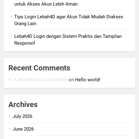
untuk Akses Akun Lebih Aman
Tips Login Lebah4D agar Akun Tidak Mudah Diakses
Orang Lain
Lebah4D Login dengan Sistem Praktis dan Tampilan
Responsif
Recent Comments
A WordPress Commenter
on
Hello world!
Archives
July 2026
June 2026