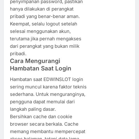
penyimpanan password, pastikan
hanya dilakukan di perangkat
pribadi yang benar-benar aman.
Keempat, selalu logout setelah
selesai menggunakan akun,
terutama jika pernah mengakses
dari perangkat yang bukan milik
pribadi.
Cara Mengurangi
Hambatan Saat Login
Hambatan saat EDWINSLOT login
sering muncul karena faktor teknis
sederhana. Untuk menguranginya,
pengguna dapat memulai dari
langkah paling dasar.
Bersihkan cache dan cookie
browser secara berkala. Cache
memang membantu mempercepat
akses halaman, tetapi data lama