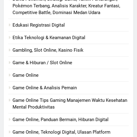
Pokémon Terbang, Analisis Karakter, Kreatur Fantasi,
Competitive Battle, Dominasi Medan Udara
Edukasi Registrasi Digital
Etika Teknologi & Keamanan Digital
Gambling, Slot Online, Kasino Fisik
Game & Hiburan / Slot Online
Game Online
Game Online & Analisis Pemain
Game Online Tips Gaming Manajemen Waktu Kesehatan
Mental Produktivitas
Game Online, Panduan Bermain, Hiburan Digital
Game Online, Teknologi Digital, Ulasan Platform