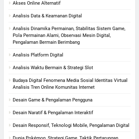
Akses Online Alternatif
Analisis Data & Keamanan Digital
Analisis Dinamika Permainan, Stabilitas Sistem Game,
Pola Permainan Alami, Observasi Mesin Digital,
Pengalaman Bermain Berimbang
Analisis Platform Digital
Analisis Waktu Bermain & Strategi Slot
Budaya Digital Fenomena Media Sosial Identitas Virtual
Analisis Tren Online Komunitas Internet
Desain Game & Pengalaman Pengguna
Desain Naratif & Pengalaman Interaktif
Desain Responsif, Teknologi Mobile, Pengalaman Digital
Dunia Pokémon, Strategi Game, Taktik Pertarungan,