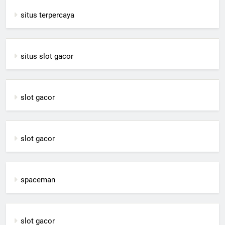
situs terpercaya
situs slot gacor
slot gacor
slot gacor
spaceman
slot gacor