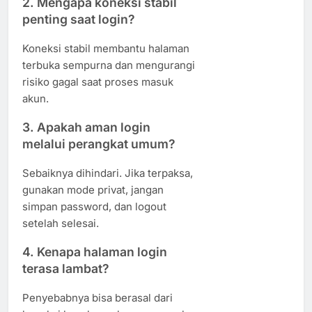
2. Mengapa koneksi stabil
penting saat login?
Koneksi stabil membantu halaman
terbuka sempurna dan mengurangi
risiko gagal saat proses masuk
akun.
3. Apakah aman login
melalui perangkat umum?
Sebaiknya dihindari. Jika terpaksa,
gunakan mode privat, jangan
simpan password, dan logout
setelah selesai.
4. Kenapa halaman login
terasa lambat?
Penyebabnya bisa berasal dari