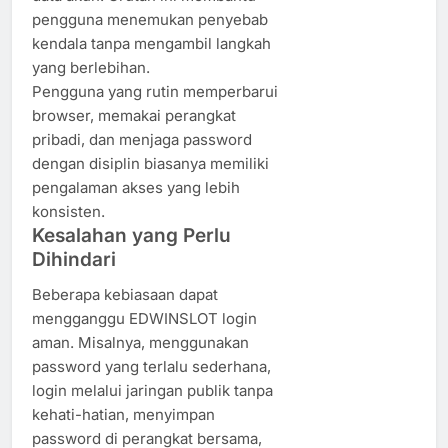
pengguna menemukan penyebab
kendala tanpa mengambil langkah
yang berlebihan.
Pengguna yang rutin memperbarui
browser, memakai perangkat
pribadi, dan menjaga password
dengan disiplin biasanya memiliki
pengalaman akses yang lebih
konsisten.
Kesalahan yang Perlu
Dihindari
Beberapa kebiasaan dapat
mengganggu EDWINSLOT login
aman. Misalnya, menggunakan
password yang terlalu sederhana,
login melalui jaringan publik tanpa
kehati-hatian, menyimpan
password di perangkat bersama,