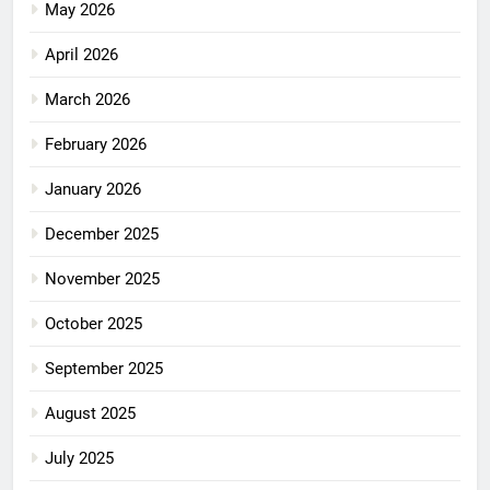
May 2026
April 2026
March 2026
February 2026
January 2026
December 2025
November 2025
October 2025
September 2025
August 2025
July 2025