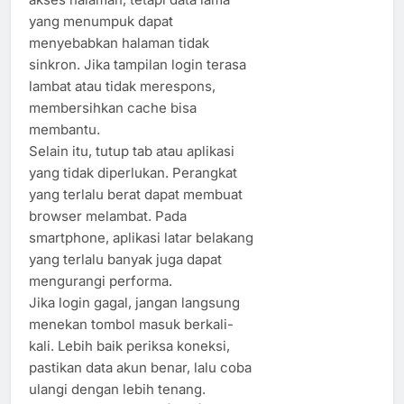
yang menumpuk dapat
menyebabkan halaman tidak
sinkron. Jika tampilan login terasa
lambat atau tidak merespons,
membersihkan cache bisa
membantu.
Selain itu, tutup tab atau aplikasi
yang tidak diperlukan. Perangkat
yang terlalu berat dapat membuat
browser melambat. Pada
smartphone, aplikasi latar belakang
yang terlalu banyak juga dapat
mengurangi performa.
Jika login gagal, jangan langsung
menekan tombol masuk berkali-
kali. Lebih baik periksa koneksi,
pastikan data akun benar, lalu coba
ulangi dengan lebih tenang.