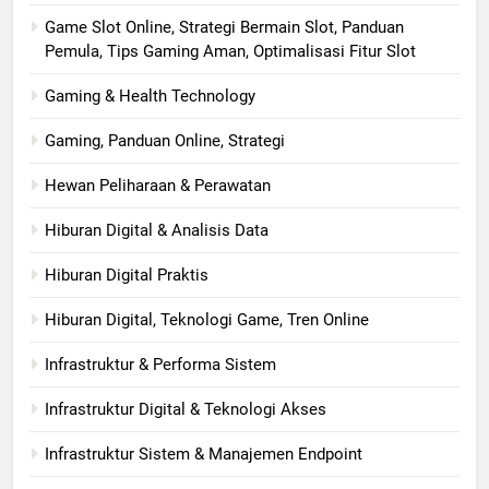
Game Slot Online, Strategi Bermain Slot, Panduan
Pemula, Tips Gaming Aman, Optimalisasi Fitur Slot
Gaming & Health Technology
Gaming, Panduan Online, Strategi
Hewan Peliharaan & Perawatan
Hiburan Digital & Analisis Data
Hiburan Digital Praktis
Hiburan Digital, Teknologi Game, Tren Online
Infrastruktur & Performa Sistem
Infrastruktur Digital & Teknologi Akses
Infrastruktur Sistem & Manajemen Endpoint