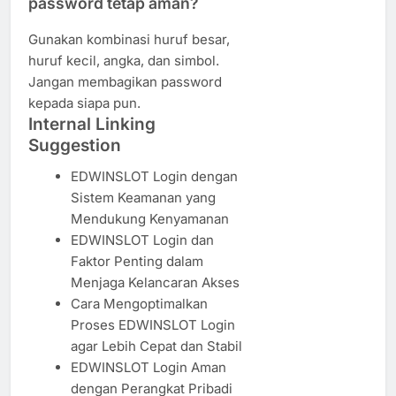
password tetap aman?
Gunakan kombinasi huruf besar,
huruf kecil, angka, dan simbol.
Jangan membagikan password
kepada siapa pun.
Internal Linking
Suggestion
EDWINSLOT Login dengan
Sistem Keamanan yang
Mendukung Kenyamanan
EDWINSLOT Login dan
Faktor Penting dalam
Menjaga Kelancaran Akses
Cara Mengoptimalkan
Proses EDWINSLOT Login
agar Lebih Cepat dan Stabil
EDWINSLOT Login Aman
dengan Perangkat Pribadi