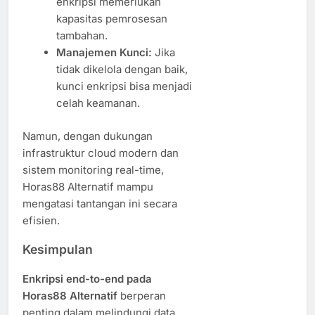
enkripsi memerlukan
kapasitas pemrosesan
tambahan.
Manajemen Kunci:
Jika
tidak dikelola dengan baik,
kunci enkripsi bisa menjadi
celah keamanan.
Namun, dengan dukungan
infrastruktur cloud modern dan
sistem monitoring real-time,
Horas88 Alternatif mampu
mengatasi tantangan ini secara
efisien.
Kesimpulan
Enkripsi end-to-end pada
Horas88 Alternatif
berperan
penting dalam melindungi data