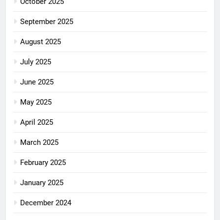
October 2025
September 2025
August 2025
July 2025
June 2025
May 2025
April 2025
March 2025
February 2025
January 2025
December 2024