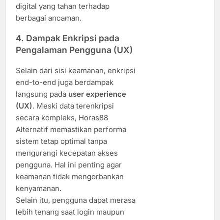
digital yang tahan terhadap
berbagai ancaman.
4. Dampak Enkripsi pada
Pengalaman Pengguna (UX)
Selain dari sisi keamanan, enkripsi
end-to-end juga berdampak
langsung pada
user experience
(UX)
. Meski data terenkripsi
secara kompleks, Horas88
Alternatif memastikan performa
sistem tetap optimal tanpa
mengurangi kecepatan akses
pengguna. Hal ini penting agar
keamanan tidak mengorbankan
kenyamanan.
Selain itu, pengguna dapat merasa
lebih tenang saat login maupun