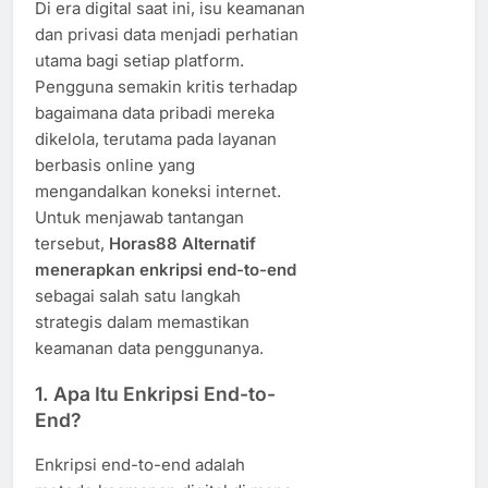
Di era digital saat ini, isu keamanan
dan privasi data menjadi perhatian
utama bagi setiap platform.
Pengguna semakin kritis terhadap
bagaimana data pribadi mereka
dikelola, terutama pada layanan
berbasis online yang
mengandalkan koneksi internet.
Untuk menjawab tantangan
tersebut,
Horas88 Alternatif
menerapkan enkripsi end-to-end
sebagai salah satu langkah
strategis dalam memastikan
keamanan data penggunanya.
1. Apa Itu Enkripsi End-to-
End?
Enkripsi end-to-end adalah