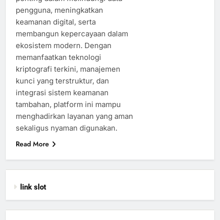
pengguna, meningkatkan
keamanan digital, serta
membangun kepercayaan dalam
ekosistem modern. Dengan
memanfaatkan teknologi
kriptografi terkini, manajemen
kunci yang terstruktur, dan
integrasi sistem keamanan
tambahan, platform ini mampu
menghadirkan layanan yang aman
sekaligus nyaman digunakan.
Read More
link slot