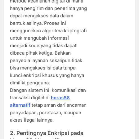
metode keamanan digital di mana
hanya pengirim dan penerima yang
dapat mengakses data dalam
bentuk aslinya. Proses ini
menggunakan algoritma kriptografi
untuk mengubah informasi
menjadi kode yang tidak dapat
dibaca pihak ketiga. Bahkan
penyedia layanan sekalipun tidak
bisa mengakses isi data tanpa
kunci enkripsi khusus yang hanya
dimiliki pengguna.
Dengan sistem ini, komunikasi dan
transaksi digital di
horas88
alternatif
tetap aman dari ancaman
penyadapan, peretasan, maupun
akses ilegal lainnya.
2. Pentingnya Enkripsi pada