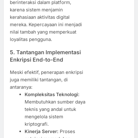
berinteraksi dalam platform,
karena sistem menjamin
kerahasiaan aktivitas digital
mereka. Kepercayaan ini menjadi
nilai tambah yang memperkuat
loyalitas pengguna.
5. Tantangan Implementasi
Enkripsi End-to-End
Meski efektif, penerapan enkripsi
juga memiliki tantangan, di
antaranya:
Kompleksitas Teknologi:
Membutuhkan sumber daya
teknis yang andal untuk
mengelola sistem
kriptografi.
Kinerja Server:
Proses