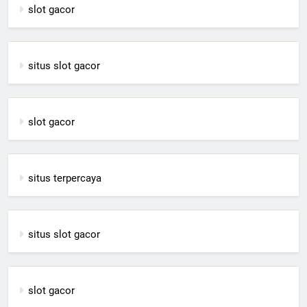
slot gacor
situs slot gacor
slot gacor
situs terpercaya
situs slot gacor
slot gacor