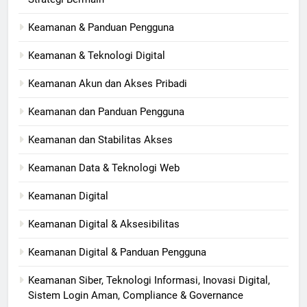
Keamanan & Panduan Pengguna
Keamanan & Teknologi Digital
Keamanan Akun dan Akses Pribadi
Keamanan dan Panduan Pengguna
Keamanan dan Stabilitas Akses
Keamanan Data & Teknologi Web
Keamanan Digital
Keamanan Digital & Aksesibilitas
Keamanan Digital & Panduan Pengguna
Keamanan Siber, Teknologi Informasi, Inovasi Digital,
Sistem Login Aman, Compliance & Governance