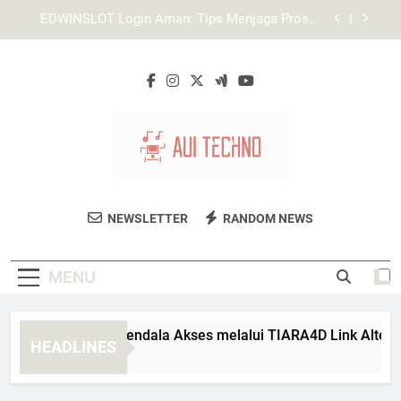
Skip
Cara Memastikan Halaman Login Edwinslot yang
to
Benar untuk Akses Akun Lebih Aman
content
Tips Login Lebah4D agar Akun Tidak Mudah
Diakses Orang Lain
Cara Mengatasi Kendala Akses melalui TIARA4D
Link Alternatif
EDWINSLOT Login Aman: Tips Menjaga Proses
Akses Tetap Stabil
Cara Memastikan Halaman Login Edwinslot yang
Benar untuk Akses Akun Lebih Aman
AUI Techno
Temukan Solusi Teknologi Inovatif Untuk
Tips Login Lebah4D agar Akun Tidak Mudah
NEWSLETTER
RANDOM NEWS
Diakses Orang Lain
Bisnis Anda Di AUI Techno.
MENU
ra Mengatasi Kendala Akses melalui TIARA4D Link Alternatif
HEADLINES
Month Ago