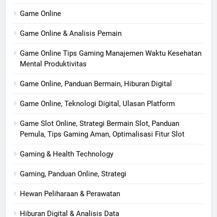
Game Online
Game Online & Analisis Pemain
Game Online Tips Gaming Manajemen Waktu Kesehatan
Mental Produktivitas
Game Online, Panduan Bermain, Hiburan Digital
Game Online, Teknologi Digital, Ulasan Platform
Game Slot Online, Strategi Bermain Slot, Panduan
Pemula, Tips Gaming Aman, Optimalisasi Fitur Slot
Gaming & Health Technology
Gaming, Panduan Online, Strategi
Hewan Peliharaan & Perawatan
Hiburan Digital & Analisis Data