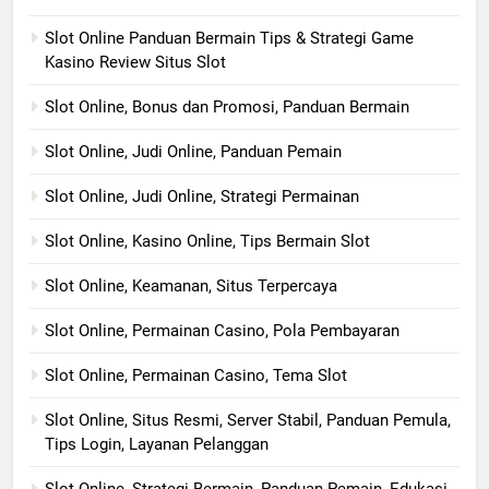
Slot Online Panduan Bermain Tips & Strategi Game
Kasino Review Situs Slot
Slot Online, Bonus dan Promosi, Panduan Bermain
Slot Online, Judi Online, Panduan Pemain
Slot Online, Judi Online, Strategi Permainan
Slot Online, Kasino Online, Tips Bermain Slot
Slot Online, Keamanan, Situs Terpercaya
Slot Online, Permainan Casino, Pola Pembayaran
Slot Online, Permainan Casino, Tema Slot
Slot Online, Situs Resmi, Server Stabil, Panduan Pemula,
Tips Login, Layanan Pelanggan
Slot Online, Strategi Bermain, Panduan Pemain, Edukasi