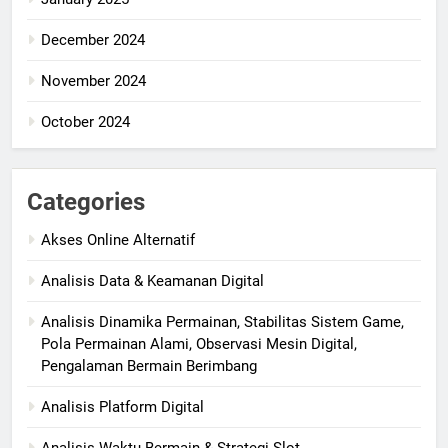
December 2024
November 2024
October 2024
Categories
Akses Online Alternatif
Analisis Data & Keamanan Digital
Analisis Dinamika Permainan, Stabilitas Sistem Game,
Pola Permainan Alami, Observasi Mesin Digital,
Pengalaman Bermain Berimbang
Analisis Platform Digital
Analisis Waktu Bermain & Strategi Slot