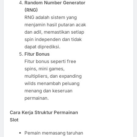
Random Number Generator
(RNG)
RNG adalah sistem yang
menjamin hasil putaran acak
dan adil, memastikan setiap
spin independen dan tidak
dapat diprediksi.
Fitur Bonus
Fitur bonus seperti free
spins, mini games,
multipliers, dan expanding
wilds menambah peluang
menang dan keseruan
permainan.
Cara Kerja Struktur Permainan
Slot
Pemain memasang taruhan