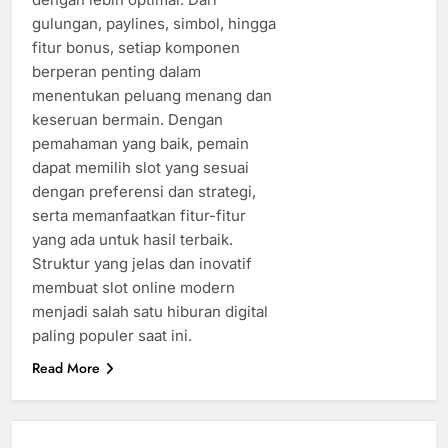
gulungan, paylines, simbol, hingga
fitur bonus, setiap komponen
berperan penting dalam
menentukan peluang menang dan
keseruan bermain. Dengan
pemahaman yang baik, pemain
dapat memilih slot yang sesuai
dengan preferensi dan strategi,
serta memanfaatkan fitur-fitur
yang ada untuk hasil terbaik.
Struktur yang jelas dan inovatif
membuat slot online modern
menjadi salah satu hiburan digital
paling populer saat ini.
Read More