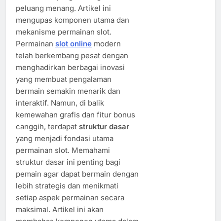
peluang menang. Artikel ini
mengupas komponen utama dan
mekanisme permainan slot.
Permainan
slot online
modern
telah berkembang pesat dengan
menghadirkan berbagai inovasi
yang membuat pengalaman
bermain semakin menarik dan
interaktif. Namun, di balik
kemewahan grafis dan fitur bonus
canggih, terdapat
struktur dasar
yang menjadi fondasi utama
permainan slot. Memahami
struktur dasar ini penting bagi
pemain agar dapat bermain dengan
lebih strategis dan menikmati
setiap aspek permainan secara
maksimal. Artikel ini akan