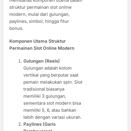
membahas komponen utama dalam
struktur permainan slot online
modern, mulai dari gulungan,
paylines, simbol, hingga fitur
bonus.
Komponen Utama Struktur
Permainan Slot Online Modern
Gulungan (Reels)
Gulungan adalah kolom
vertikal yang berputar saat
pemain melakukan spin. Slot
tradisional biasanya
memiliki 3 gulungan,
sementara slot modern bisa
memiliki 5, 6, atau bahkan
lebih dengan variasi ukuran.
Paylines (Garis