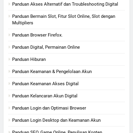
Panduan Akses Alternatif dan Troubleshooting Digital
Panduan Bermain Slot, Fitur Slot Online, Slot dengan
Multipliers
Panduan Browser Firefox.
Panduan Digital, Permainan Online
Panduan Hiburan
Panduan Keamanan & Pengelolaan Akun
Panduan Keamanan Akses Digital
Panduan Kelancaran Akun Digital
Panduan Login dan Optimasi Browser
Panduan Login Desktop dan Keamanan Akun
Panduan SEO, Game Online, Penulisan Konten