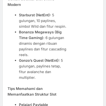
Modern
Starburst (NetEnt):
5
gulungan, 10 paylines,
simbol Wild dan fitur respin.
Bonanza Megaways (Big
Time Gaming):
6 gulungan
dinamis dengan ribuan
paylines dan fitur cascading
reels.
Gonzo’s Quest (NetEnt):
5
gulungan, paylines tetap,
fitur avalanche dan
multiplier.
Tips Memahami dan
Memanfaatkan Struktur Slot
Pelajari Paytable