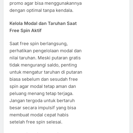
promo agar bisa menggunakannya
dengan optimal tanpa kendala.
Kelola Modal dan Taruhan Saat
Free Spin Aktif
Saat free spin berlangsung,
perhatikan pengelolaan modal dan
nilai taruhan. Meski putaran gratis
tidak mengurangi saldo, penting
untuk mengatur taruhan di putaran
biasa sebelum dan sesudah free
spin agar modal tetap aman dan
peluang menang tetap terjaga.
Jangan tergoda untuk bertaruh
besar secara impulsif yang bisa
membuat modal cepat habis
setelah free spin selesai.