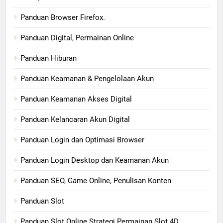
Panduan Browser Firefox.
Panduan Digital, Permainan Online
Panduan Hiburan
Panduan Keamanan & Pengelolaan Akun
Panduan Keamanan Akses Digital
Panduan Kelancaran Akun Digital
Panduan Login dan Optimasi Browser
Panduan Login Desktop dan Keamanan Akun
Panduan SEO, Game Online, Penulisan Konten
Panduan Slot
Panduan Slot Online Strategi Permainan Slot 4D