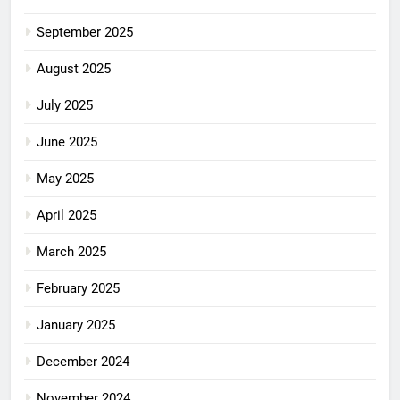
September 2025
August 2025
July 2025
June 2025
May 2025
April 2025
March 2025
February 2025
January 2025
December 2024
November 2024