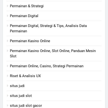
Permainan & Strategi
Permainan Digital
Permainan Digital, Strategi & Tips, Analisis Data
Permainan
Permainan Kasino Online
Permainan Kasino Online, Slot Online, Panduan Mesin
Slot
Permainan Online, Casino, Strategi Permainan
Riset & Analisis UX
situs judi
situs judi slot
situs judi slot gacor