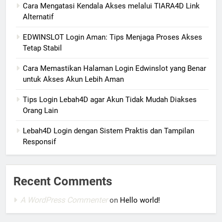
Cara Mengatasi Kendala Akses melalui TIARA4D Link
Alternatif
EDWINSLOT Login Aman: Tips Menjaga Proses Akses
Tetap Stabil
Cara Memastikan Halaman Login Edwinslot yang Benar
untuk Akses Akun Lebih Aman
Tips Login Lebah4D agar Akun Tidak Mudah Diakses
Orang Lain
Lebah4D Login dengan Sistem Praktis dan Tampilan
Responsif
Recent Comments
A WordPress Commenter
on
Hello world!