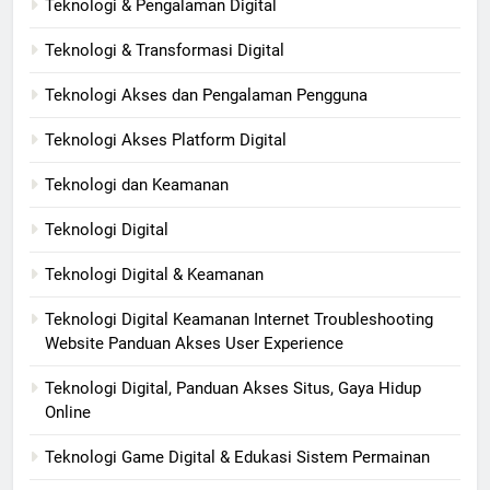
Teknologi & Pengalaman Digital
Teknologi & Transformasi Digital
Teknologi Akses dan Pengalaman Pengguna
Teknologi Akses Platform Digital
Teknologi dan Keamanan
Teknologi Digital
Teknologi Digital & Keamanan
Teknologi Digital Keamanan Internet Troubleshooting
Website Panduan Akses User Experience
Teknologi Digital, Panduan Akses Situs, Gaya Hidup
Online
Teknologi Game Digital & Edukasi Sistem Permainan