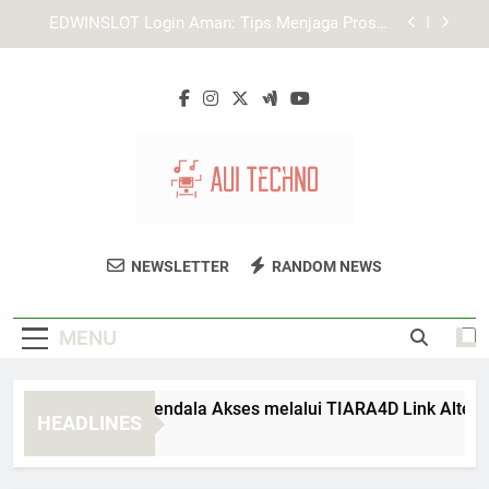
Skip
Cara Memastikan Halaman Login Edwinslot yang
to
Benar untuk Akses Akun Lebih Aman
content
Tips Login Lebah4D agar Akun Tidak Mudah
Diakses Orang Lain
Cara Mengatasi Kendala Akses melalui TIARA4D
Link Alternatif
EDWINSLOT Login Aman: Tips Menjaga Proses
Akses Tetap Stabil
Cara Memastikan Halaman Login Edwinslot yang
Benar untuk Akses Akun Lebih Aman
AUI Techno
Temukan Solusi Teknologi Inovatif Untuk
Tips Login Lebah4D agar Akun Tidak Mudah
NEWSLETTER
RANDOM NEWS
Diakses Orang Lain
Bisnis Anda Di AUI Techno.
MENU
ara Mengatasi Kendala Akses melalui TIARA4D Link Alternatif
HEADLINES
Weeks Ago