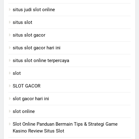
situs judi slot online
situs slot
situs slot gacor
situs slot gacor hari ini
situs slot online terpercaya
slot
SLOT GACOR
slot gacor hari ini
slot online
Slot Online Panduan Bermain Tips & Strategi Game
Kasino Review Situs Slot