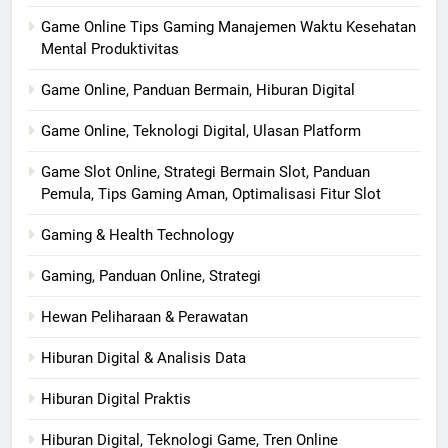
Game Online Tips Gaming Manajemen Waktu Kesehatan
Mental Produktivitas
Game Online, Panduan Bermain, Hiburan Digital
Game Online, Teknologi Digital, Ulasan Platform
Game Slot Online, Strategi Bermain Slot, Panduan
Pemula, Tips Gaming Aman, Optimalisasi Fitur Slot
Gaming & Health Technology
Gaming, Panduan Online, Strategi
Hewan Peliharaan & Perawatan
Hiburan Digital & Analisis Data
Hiburan Digital Praktis
Hiburan Digital, Teknologi Game, Tren Online