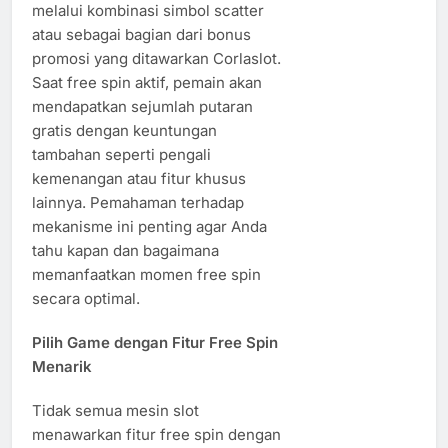
melalui kombinasi simbol scatter
atau sebagai bagian dari bonus
promosi yang ditawarkan Corlaslot.
Saat free spin aktif, pemain akan
mendapatkan sejumlah putaran
gratis dengan keuntungan
tambahan seperti pengali
kemenangan atau fitur khusus
lainnya. Pemahaman terhadap
mekanisme ini penting agar Anda
tahu kapan dan bagaimana
memanfaatkan momen free spin
secara optimal.
Pilih Game dengan Fitur Free Spin
Menarik
Tidak semua mesin slot
menawarkan fitur free spin dengan