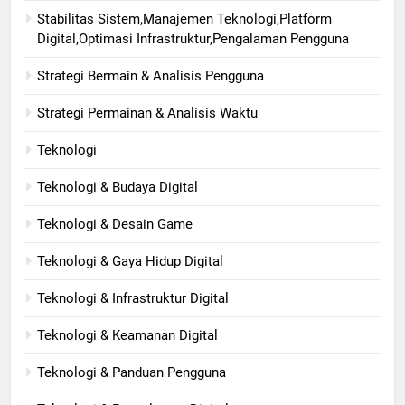
Stabilitas Sistem,Manajemen Teknologi,Platform
Digital,Optimasi Infrastruktur,Pengalaman Pengguna
Strategi Bermain & Analisis Pengguna
Strategi Permainan & Analisis Waktu
Teknologi
Teknologi & Budaya Digital
Teknologi & Desain Game
Teknologi & Gaya Hidup Digital
Teknologi & Infrastruktur Digital
Teknologi & Keamanan Digital
Teknologi & Panduan Pengguna