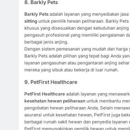
8.
Barkly Pets
Barkly Pets
adalah layanan yang menyediakan jasa
sitting
untuk pemilik hewan peliharaan. Barkly Pet
khusus yang disesuaikan dengan kebutuhan anjing
pengasuh profesional yang memiliki pengalaman 
berbagai jenis anjing.
Dengan sistem pemesanan yang mudah dan harga y
Barkly Pets adalah pilihan yang tepat bagi Anda 
layanan pengasuhan atau pengantaran anjing sehari
mereka yang sibuk atau bekerja di luar rumah.
9.
PetFirst Healthcare
PetFirst Healthcare
adalah layanan yang menawar
kesehatan hewan peliharaan
untuk membantu men
pengobatan hewan peliharaan Anda. Selain menawa
asuransi untuk kesehatan hewan, PetFirst juga be
berbagai rumah sakit hewan dan penyedia layanan 
PetFirst memungkinkan pemilik hewan untuk memil