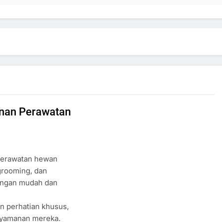
anan Perawatan
perawatan hewan
grooming, dan
engan mudah dan
 perhatian khusus,
enyamanan mereka.