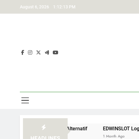
Skip
August 6, 2026
1:12:14 PM
to
content
AUI
Temukan So
ui TIARA4D Link Alternatif
EDWINSLOT Login Aman: Tip
1 Month Ago
HEADLINES