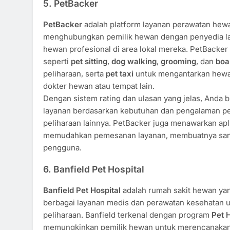
5.
PetBacker
PetBacker
adalah platform layanan perawatan hew
menghubungkan pemilik hewan dengan penyedia l
hewan profesional di area lokal mereka. PetBacke
seperti
pet sitting
,
dog walking
,
grooming
, dan
boa
peliharaan, serta
pet taxi
untuk mengantarkan hewa
dokter hewan atau tempat lain.
Dengan sistem rating dan ulasan yang jelas, Anda 
layanan berdasarkan kebutuhan dan pengalaman p
peliharaan lainnya. PetBacker juga menawarkan apl
memudahkan pemesanan layanan, membuatnya san
pengguna.
6.
Banfield Pet Hospital
Banfield Pet Hospital
adalah rumah sakit hewan ya
berbagai layanan medis dan perawatan kesehatan 
peliharaan. Banfield terkenal dengan program
Pet 
memungkinkan pemilik hewan untuk merencanaka