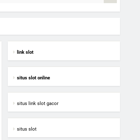
link slot
situs slot online
situs link slot gacor
situs slot