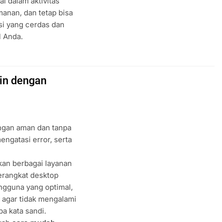
 dalam aktivitas
manan, dan tetap bisa
i yang cerdas dan
l Anda.
in dengan
gan aman dan tanpa
engatasi error, serta
kan berbagai layanan
erangkat desktop
gguna yang optimal,
 agar tidak mengalami
pa kata sandi.