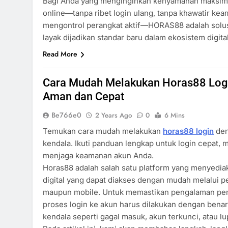
Bagi Anda yang menginginkan kenyamanan maksimal
online—tanpa ribet login ulang, tanpa khawatir kea
mengontrol perangkat aktif—HORAS88 adalah solus
layak dijadikan standar baru dalam ekosistem digita
Read More
Cara Mudah Melakukan Horas88 Log
Aman dan Cepat
Be766e0
2 Years Ago
0
6 Mins
Temukan cara mudah melakukan
horas88 login
den
kendala. Ikuti panduan lengkap untuk login cepat, m
menjaga keamanan akun Anda.
Horas88 adalah salah satu platform yang menyedia
digital yang dapat diakses dengan mudah melalui p
maupun mobile. Untuk memastikan pengalaman pen
proses login ke akun harus dilakukan dengan benar
kendala seperti gagal masuk, akun terkunci, atau lu