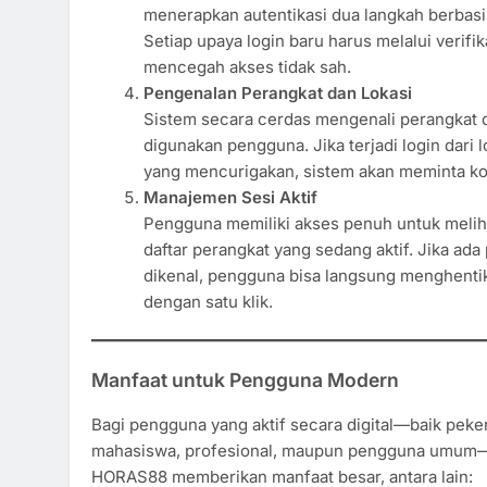
menerapkan autentikasi dua langkah berbasis
Setiap upaya login baru harus melalui verif
mencegah akses tidak sah.
Pengenalan Perangkat dan Lokasi
Sistem secara cerdas mengenali perangkat d
digunakan pengguna. Jika terjadi login dari 
yang mencurigakan, sistem akan meminta ko
Manajemen Sesi Aktif
Pengguna memiliki akses penuh untuk melih
daftar perangkat yang sedang aktif. Jika ada
dikenal, pengguna bisa langsung menghentik
dengan satu klik.
Manfaat untuk Pengguna Modern
Bagi pengguna yang aktif secara digital—baik pekerj
mahasiswa, profesional, maupun pengguna umum—l
HORAS88 memberikan manfaat besar, antara lain: