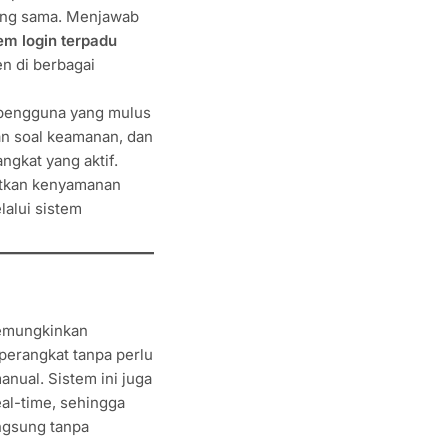
yang sama. Menjawab
m login terpadu
n di berbagai
 pengguna yang mulus
ran soal keamanan, dan
ngkat yang aktif.
atkan kenyamanan
alui sistem
memungkinkan
perangkat tanpa perlu
anual. Sistem ini juga
al-time, sehingga
angsung tanpa