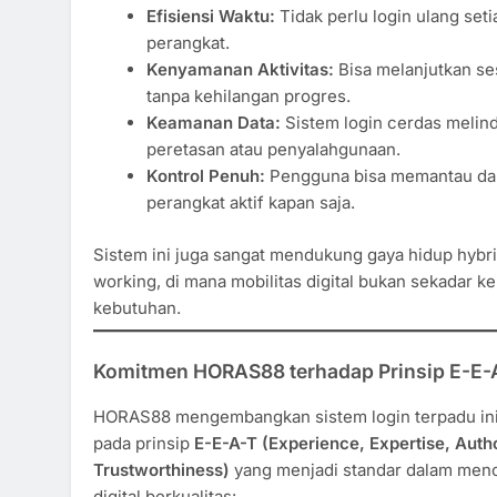
Efisiensi Waktu:
Tidak perlu login ulang set
perangkat.
Kenyamanan Aktivitas:
Bisa melanjutkan ses
tanpa kehilangan progres.
Keamanan Data:
Sistem login cerdas melindu
peretasan atau penyalahgunaan.
Kontrol Penuh:
Pengguna bisa memantau da
perangkat aktif kapan saja.
Sistem ini juga sangat mendukung gaya hidup hybr
working, di mana mobilitas digital bukan sekadar 
kebutuhan.
Komitmen HORAS88 terhadap Prinsip E-E-
HORAS88 mengembangkan sistem login terpadu in
pada prinsip
E-E-A-T (Experience, Expertise, Autho
Trustworthiness)
yang menjadi standar dalam menc
digital berkualitas: