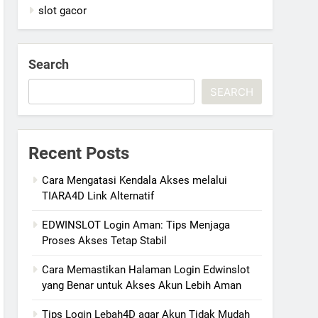
slot gacor
Search
SEARCH
Recent Posts
Cara Mengatasi Kendala Akses melalui
TIARA4D Link Alternatif
EDWINSLOT Login Aman: Tips Menjaga
Proses Akses Tetap Stabil
Cara Memastikan Halaman Login Edwinslot
yang Benar untuk Akses Akun Lebih Aman
Tips Login Lebah4D agar Akun Tidak Mudah