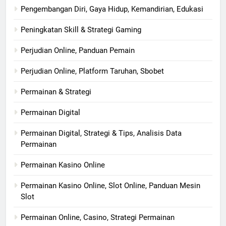
Pengembangan Diri, Gaya Hidup, Kemandirian, Edukasi
Peningkatan Skill & Strategi Gaming
Perjudian Online, Panduan Pemain
Perjudian Online, Platform Taruhan, Sbobet
Permainan & Strategi
Permainan Digital
Permainan Digital, Strategi & Tips, Analisis Data
Permainan
Permainan Kasino Online
Permainan Kasino Online, Slot Online, Panduan Mesin
Slot
Permainan Online, Casino, Strategi Permainan