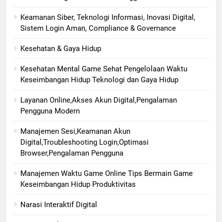
Keamanan Siber, Teknologi Informasi, Inovasi Digital,
Sistem Login Aman, Compliance & Governance
Kesehatan & Gaya Hidup
Kesehatan Mental Game Sehat Pengelolaan Waktu
Keseimbangan Hidup Teknologi dan Gaya Hidup
Layanan Online,Akses Akun Digital,Pengalaman
Pengguna Modern
Manajemen Sesi,Keamanan Akun
Digital,Troubleshooting Login,Optimasi
Browser,Pengalaman Pengguna
Manajemen Waktu Game Online Tips Bermain Game
Keseimbangan Hidup Produktivitas
Narasi Interaktif Digital