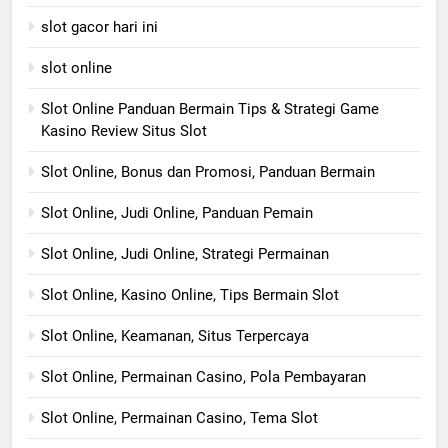
slot gacor hari ini
slot online
Slot Online Panduan Bermain Tips & Strategi Game
Kasino Review Situs Slot
Slot Online, Bonus dan Promosi, Panduan Bermain
Slot Online, Judi Online, Panduan Pemain
Slot Online, Judi Online, Strategi Permainan
Slot Online, Kasino Online, Tips Bermain Slot
Slot Online, Keamanan, Situs Terpercaya
Slot Online, Permainan Casino, Pola Pembayaran
Slot Online, Permainan Casino, Tema Slot