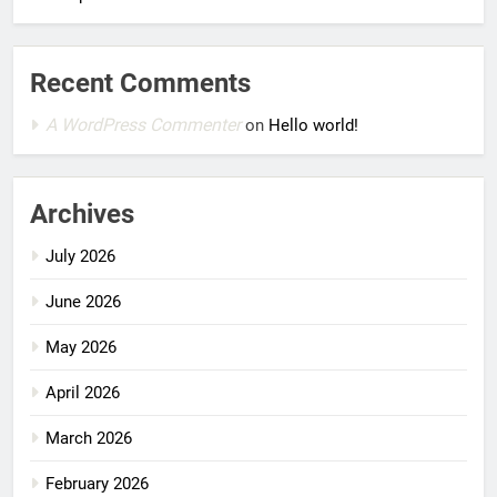
Recent Comments
A WordPress Commenter
on
Hello world!
Archives
July 2026
June 2026
May 2026
April 2026
March 2026
February 2026