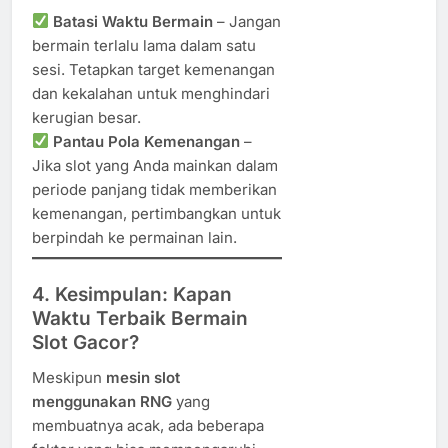
Batasi Waktu Bermain
– Jangan
bermain terlalu lama dalam satu
sesi. Tetapkan target kemenangan
dan kekalahan untuk menghindari
kerugian besar.
Pantau Pola Kemenangan
–
Jika slot yang Anda mainkan dalam
periode panjang tidak memberikan
kemenangan, pertimbangkan untuk
berpindah ke permainan lain.
4. Kesimpulan: Kapan
Waktu Terbaik Bermain
Slot Gacor?
Meskipun
mesin slot
menggunakan RNG
yang
membuatnya acak, ada beberapa