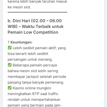
karena lebih banyak taruhan masuk
ke mesin slot.
b. Dini Hari (02.00 – 06.00
WIB) – Waktu Terbaik untuk
Pemain Low Competition
?
Keuntungan:
Lebih sedikit pemain aktif, yang
bisa berarti lebih sedikit
persaingan untuk menang.
Beberapa pemain percaya
bahwa mesin slot lebih sering
membayar jackpot setelah periode
panjang tanpa banyak pemenang.
Kasino online mungkin
meningkatkan RTP saat traffic
rendah untuk mempertahankan
pemain yang bermain pada jam-