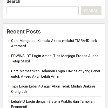
Search
SEARCH
Recent Posts
Cara Mengatasi Kendala Akses melalui TIARA4D Link
Alternatif
EDWINSLOT Login Aman: Tips Menjaga Proses Akses
Tetap Stabil
Cara Memastikan Halaman Login Edwinslot yang Benar
untuk Akses Akun Lebih Aman
Tips Login Lebah4D agar Akun Tidak Mudah Diakses
Orang Lain
Lebah4D Login dengan Sistem Praktis dan Tampilan
Responsif