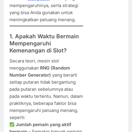
mempengaruhinya, serta strategi
yang bisa Anda gunakan untuk
meningkatkan peluang menang.
1. Apakah Waktu Bermain
Mempengaruhi
Kemenangan di Slot?
Secara teori, mesin slot
menggunakan
RNG (Random
Number Generator)
yang berarti
setiap putaran tidak bergantung
pada putaran sebelumnya atau
pada waktu tertentu. Namun, dalam
praktiknya, beberapa faktor bisa
mempengaruhi peluang menang,
seperti:
Jumlah pemain yang aktif
bermain
– Semakin banyak pemain