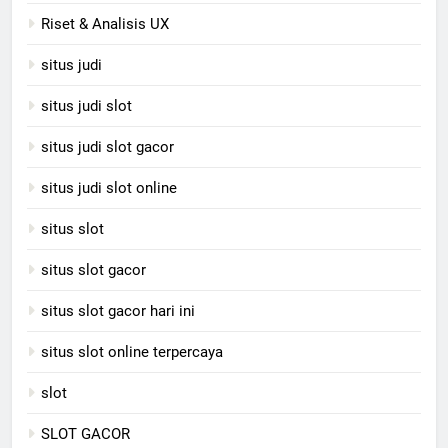
Riset & Analisis UX
situs judi
situs judi slot
situs judi slot gacor
situs judi slot online
situs slot
situs slot gacor
situs slot gacor hari ini
situs slot online terpercaya
slot
SLOT GACOR