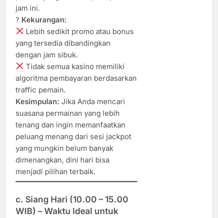
jam ini.
?
Kekurangan:
Lebih sedikit promo atau bonus
yang tersedia dibandingkan
dengan jam sibuk.
Tidak semua kasino memiliki
algoritma pembayaran berdasarkan
traffic pemain.
Kesimpulan:
Jika Anda mencari
suasana permainan yang lebih
tenang dan ingin memanfaatkan
peluang menang dari sesi jackpot
yang mungkin belum banyak
dimenangkan, dini hari bisa
menjadi pilihan terbaik.
c. Siang Hari (10.00 – 15.00
WIB) – Waktu Ideal untuk