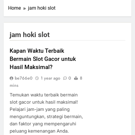
Home
jam hoki slot
jam hoki slot
Kapan Waktu Terbaik
Bermain Slot Gacor untuk
Hasil Maksimal?
be766e0
1 year ago
0
8
mins
Temukan waktu terbaik bermain
slot gacor untuk hasil maksimal!
Pelajari jam-jam yang paling
menguntungkan, strategi bermain,
dan faktor yang mempengaruhi
peluang kemenangan Anda.