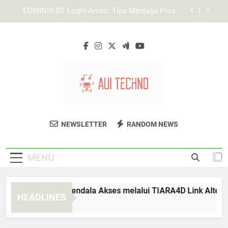
Skip
Cara Memastikan Halaman Login Edwinslot yang
to
Benar untuk Akses Akun Lebih Aman
content
Tips Login Lebah4D agar Akun Tidak Mudah
Diakses Orang Lain
Cara Mengatasi Kendala Akses melalui TIARA4D
Link Alternatif
EDWINSLOT Login Aman: Tips Menjaga Proses
Akses Tetap Stabil
Cara Memastikan Halaman Login Edwinslot yang
Benar untuk Akses Akun Lebih Aman
AUI Techno
Temukan Solusi Teknologi Inovatif Untuk
Tips Login Lebah4D agar Akun Tidak Mudah
NEWSLETTER
RANDOM NEWS
Diakses Orang Lain
Bisnis Anda Di AUI Techno.
MENU
ra Mengatasi Kendala Akses melalui TIARA4D Link Alternatif
HEADLINES
Weeks Ago