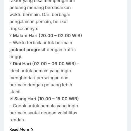
faktor yang bisa mempengaruhi
peluang menang berdasarkan
waktu bermain. Dari berbagai
pengalaman pemain, berikut
ringkasannya:
?
Malam Hari (20.00 – 02.00 WIB)
– Waktu terbaik untuk bermain
jackpot progresif
dengan traffic
tinggi.
?
Dini Hari (02.00 – 06.00 WIB)
–
Ideal untuk pemain yang ingin
menghindari persaingan dan
bermain dengan peluang lebih
stabil.
☀
Siang Hari (10.00 – 15.00 WIB)
– Cocok untuk pemula yang ingin
bermain santai dengan volatilitas
rendah.
Read More