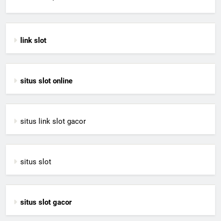
link slot
situs slot online
situs link slot gacor
situs slot
situs slot gacor