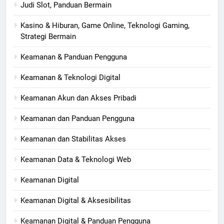
Judi Slot, Panduan Bermain
Kasino & Hiburan, Game Online, Teknologi Gaming,
Strategi Bermain
Keamanan & Panduan Pengguna
Keamanan & Teknologi Digital
Keamanan Akun dan Akses Pribadi
Keamanan dan Panduan Pengguna
Keamanan dan Stabilitas Akses
Keamanan Data & Teknologi Web
Keamanan Digital
Keamanan Digital & Aksesibilitas
Keamanan Digital & Panduan Pengguna