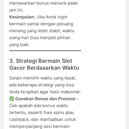
menawarkan bonus menarik pada
jam ini.
Kesimpulan:
Jika Anda ingin
bermain santai dengan peluang
menang yang lebih stabil, waktu
siang hari bisa menjadi pilihan
yang baik.
3. Strategi Bermain Slot
Gacor Berdasarkan Waktu
Selain memilih waktu yang tepat,
ada beberapa strategi yang bisa
Anda terapkan agar hasil maksimal:
Gunakan Bonus dan Promosi
–
Cek apakah ada bonus waktu
tertentu, seperti free spins atau
cashback, dan manfaatkan untuk
memperpanjang sesi bermain