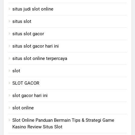
situs judi slot online
situs slot
situs slot gacor
situs slot gacor hari ini
situs slot online terpercaya
slot
SLOT GACOR
slot gacor hari ini
slot online
Slot Online Panduan Bermain Tips & Strategi Game
Kasino Review Situs Slot