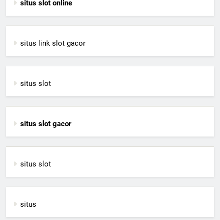
situs slot online
situs link slot gacor
situs slot
situs slot gacor
situs slot
situs