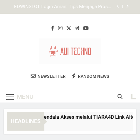
Skip
Cara Memastikan Halaman Login Edwinslot yang
to
Benar untuk Akses Akun Lebih Aman
content
Tips Login Lebah4D agar Akun Tidak Mudah
Diakses Orang Lain
Cara Mengatasi Kendala Akses melalui TIARA4D
Link Alternatif
EDWINSLOT Login Aman: Tips Menjaga Proses
Akses Tetap Stabil
Cara Memastikan Halaman Login Edwinslot yang
Benar untuk Akses Akun Lebih Aman
AUI Techno
Temukan Solusi Teknologi Inovatif Untuk
Tips Login Lebah4D agar Akun Tidak Mudah
NEWSLETTER
RANDOM NEWS
Diakses Orang Lain
Bisnis Anda Di AUI Techno.
MENU
ra Mengatasi Kendala Akses melalui TIARA4D Link Alternatif
HEADLINES
Month Ago