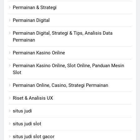
Permainan & Strategi
Permainan Digital
Permainan Digital, Strategi & Tips, Analisis Data
Permainan
Permainan Kasino Online
Permainan Kasino Online, Slot Online, Panduan Mesin
Slot
Permainan Online, Casino, Strategi Permainan
Riset & Analisis UX
situs judi
situs judi slot
situs judi slot gacor