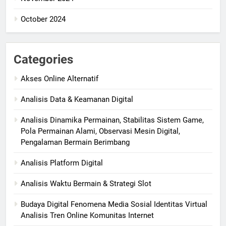
October 2024
Categories
Akses Online Alternatif
Analisis Data & Keamanan Digital
Analisis Dinamika Permainan, Stabilitas Sistem Game,
Pola Permainan Alami, Observasi Mesin Digital,
Pengalaman Bermain Berimbang
Analisis Platform Digital
Analisis Waktu Bermain & Strategi Slot
Budaya Digital Fenomena Media Sosial Identitas Virtual
Analisis Tren Online Komunitas Internet