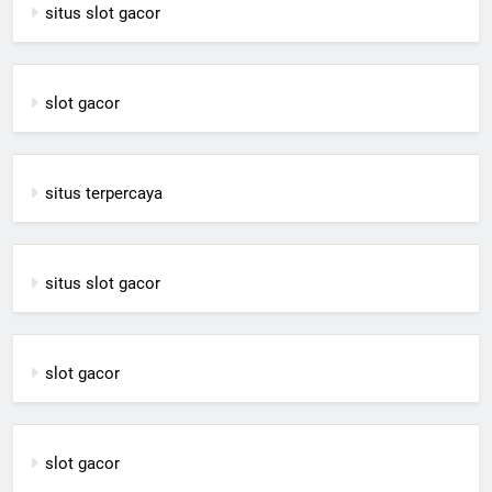
situs slot gacor
slot gacor
situs terpercaya
situs slot gacor
slot gacor
slot gacor