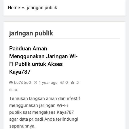
Home
jaringan publik
jaringan publik
Panduan Aman
Menggunakan Jaringan Wi-
Fi Publik untuk Akses
Kaya787
be766e0
1 year ago
0
5
mins
Temukan langkah aman dan efektif
menggunakan jaringan Wi-Fi
publik saat mengakses Kaya787
agar data pribadi Anda terlindungi
sepenuhnya.