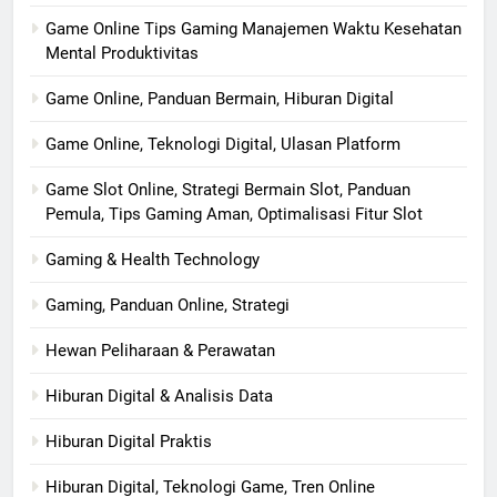
Game Online Tips Gaming Manajemen Waktu Kesehatan
Mental Produktivitas
Game Online, Panduan Bermain, Hiburan Digital
Game Online, Teknologi Digital, Ulasan Platform
Game Slot Online, Strategi Bermain Slot, Panduan
Pemula, Tips Gaming Aman, Optimalisasi Fitur Slot
Gaming & Health Technology
Gaming, Panduan Online, Strategi
Hewan Peliharaan & Perawatan
Hiburan Digital & Analisis Data
Hiburan Digital Praktis
Hiburan Digital, Teknologi Game, Tren Online