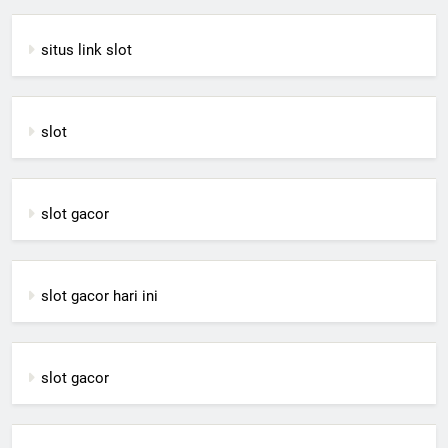
situs link slot
slot
slot gacor
slot gacor hari ini
slot gacor