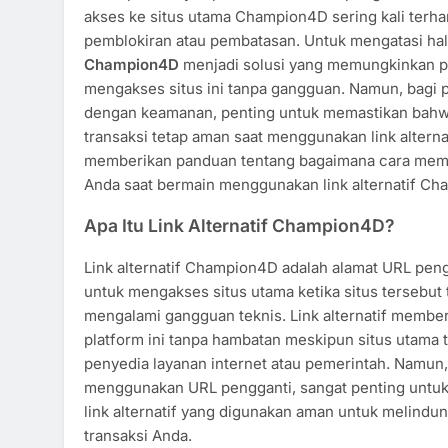
akses ke situs utama Champion4D sering kali terh
pemblokiran atau pembatasan. Untuk mengatasi hal 
Champion4D
menjadi solusi yang memungkinkan p
mengakses situs ini tanpa gangguan. Namun, bagi 
dengan keamanan, penting untuk memastikan bahwa
transaksi tetap aman saat menggunakan link alternati
memberikan panduan tentang bagaimana cara mem
Anda saat bermain menggunakan link alternatif Ch
Apa Itu Link Alternatif Champion4D?
Link alternatif Champion4D adalah alamat URL pen
untuk mengakses situs utama ketika situs tersebut t
mengalami gangguan teknis. Link alternatif membe
platform ini tanpa hambatan meskipun situs utama t
penyedia layanan internet atau pemerintah. Namun,
menggunakan URL pengganti, sangat penting untu
link alternatif yang digunakan aman untuk melindun
transaksi Anda.