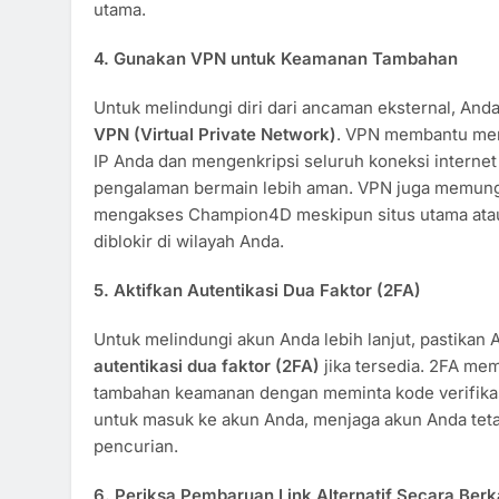
utama.
4.
Gunakan VPN untuk Keamanan Tambahan
Untuk melindungi diri dari ancaman eksternal, An
VPN (Virtual Private Network)
. VPN membantu me
IP Anda dan mengenkripsi seluruh koneksi interne
pengalaman bermain lebih aman. VPN juga memung
mengakses Champion4D meskipun situs utama atau l
diblokir di wilayah Anda.
5.
Aktifkan Autentikasi Dua Faktor (2FA)
Untuk melindungi akun Anda lebih lanjut, pastikan
autentikasi dua faktor (2FA)
jika tersedia. 2FA me
tambahan keamanan dengan meminta kode verifikasi
untuk masuk ke akun Anda, menjaga akun Anda tet
pencurian.
6.
Periksa Pembaruan Link Alternatif Secara Berk