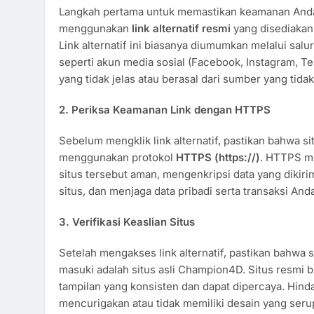
Langkah pertama untuk memastikan keamanan And
menggunakan
link alternatif resmi
yang disediakan
Link alternatif ini biasanya diumumkan melalui sal
seperti akun media sosial (Facebook, Instagram, Tel
yang tidak jelas atau berasal dari sumber yang tida
2.
Periksa Keamanan Link dengan HTTPS
Sebelum mengklik link alternatif, pastikan bahwa s
menggunakan protokol
HTTPS (https://)
. HTTPS m
situs tersebut aman, mengenkripsi data yang dikir
situs, dan menjaga data pribadi serta transaksi Anda
3.
Verifikasi Keaslian Situs
Setelah mengakses link alternatif, pastikan bahwa 
masuki adalah situs asli Champion4D. Situs resmi b
tampilan yang konsisten dan dapat dipercaya. Hinda
mencurigakan atau tidak memiliki desain yang seru