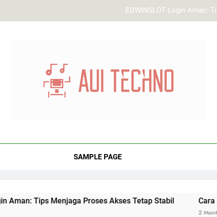
EDWINSLOT Login Aman: Tip
Cara Memastikan Halaman Login Edwinslot yan
Tips Login Lebah4D agar
Cara Mengatasi Kendala 
EDWINSLOT Login Aman: Tip
Cara Memastikan Halaman Login Edwinslot yan
 Techno
lusi Teknologi Inovatif Untuk Bisnis Anda Di AUI Techno.
Tips Login Lebah4D agar
SAMPLE PAGE
s Menjaga Proses Akses Tetap Stabil
Cara Memastikan
2 Months Ago