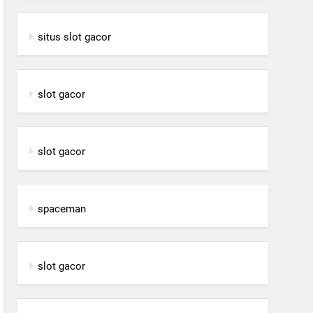
situs slot gacor
slot gacor
slot gacor
spaceman
slot gacor