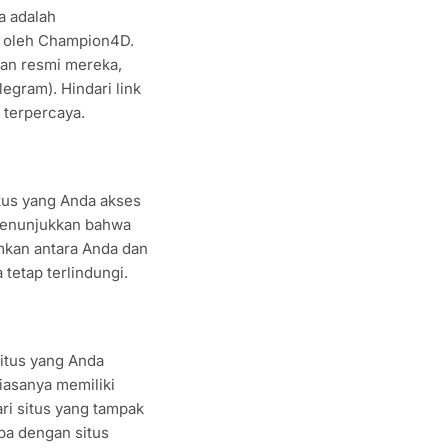
a adalah
 oleh Champion4D.
uran resmi mereka,
egram). Hindari link
k terpercaya.
itus yang Anda akses
enunjukkan bahwa
imkan antara Anda dan
 tetap terlindungi.
situs yang Anda
iasanya memiliki
ri situs yang tampak
pa dengan situs