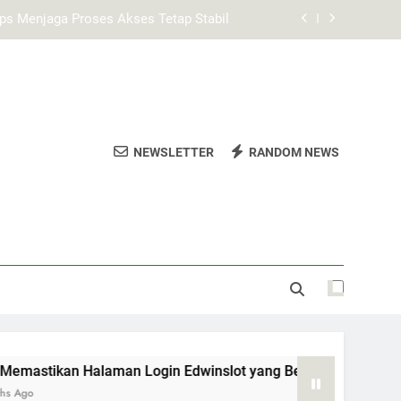
s Menjaga Proses Akses Tetap Stabil
g Benar untuk Akses Akun Lebih Aman
 Akun Tidak Mudah Diakses Orang Lain
Akses melalui TIARA4D Link Alternatif
NEWSLETTER
RANDOM NEWS
s Menjaga Proses Akses Tetap Stabil
g Benar untuk Akses Akun Lebih Aman
 Akun Tidak Mudah Diakses Orang Lain
 Halaman Login Edwinslot yang Benar untuk Akses Akun Leb