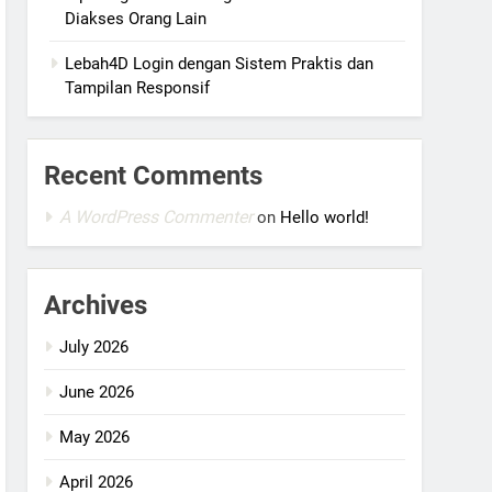
Diakses Orang Lain
Lebah4D Login dengan Sistem Praktis dan
Tampilan Responsif
Recent Comments
A WordPress Commenter
on
Hello world!
Archives
July 2026
June 2026
May 2026
April 2026