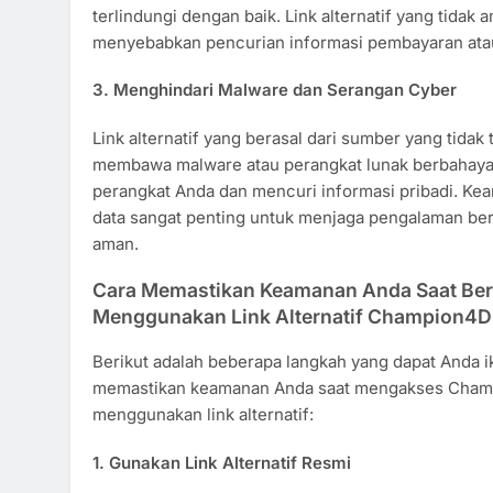
terlindungi dengan baik. Link alternatif yang tidak 
menyebabkan pencurian informasi pembayaran atau 
3.
Menghindari Malware dan Serangan Cyber
Link alternatif yang berasal dari sumber yang tidak
membawa malware atau perangkat lunak berbahaya
perangkat Anda dan mencuri informasi pribadi. Ke
data sangat penting untuk menjaga pengalaman be
aman.
Cara Memastikan Keamanan Anda Saat Be
Menggunakan Link Alternatif Champion4D
Berikut adalah beberapa langkah yang dapat Anda i
memastikan keamanan Anda saat mengakses Cha
menggunakan link alternatif:
1.
Gunakan Link Alternatif Resmi