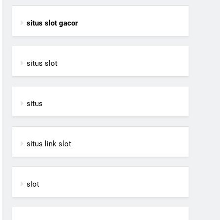
situs slot gacor
situs slot
situs
situs link slot
slot