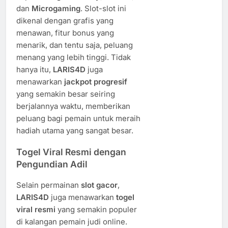
dan
Microgaming
. Slot-slot ini
dikenal dengan grafis yang
menawan, fitur bonus yang
menarik, dan tentu saja, peluang
menang yang lebih tinggi. Tidak
hanya itu,
LARIS4D
juga
menawarkan
jackpot progresif
yang semakin besar seiring
berjalannya waktu, memberikan
peluang bagi pemain untuk meraih
hadiah utama yang sangat besar.
Togel Viral Resmi dengan
Pengundian Adil
Selain permainan
slot gacor
,
LARIS4D
juga menawarkan
togel
viral resmi
yang semakin populer
di kalangan pemain judi online.