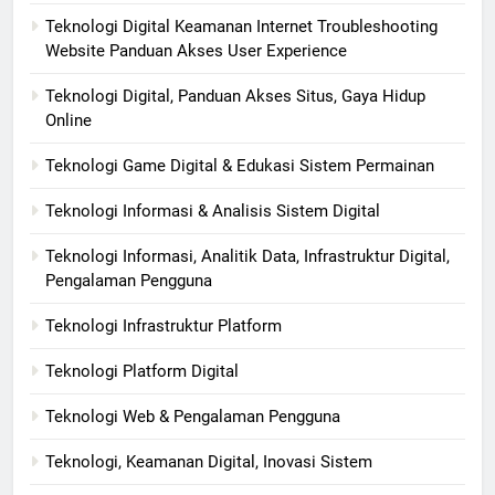
Teknologi Digital Keamanan Internet Troubleshooting
Website Panduan Akses User Experience
Teknologi Digital, Panduan Akses Situs, Gaya Hidup
Online
Teknologi Game Digital & Edukasi Sistem Permainan
Teknologi Informasi & Analisis Sistem Digital
Teknologi Informasi, Analitik Data, Infrastruktur Digital,
Pengalaman Pengguna
Teknologi Infrastruktur Platform
Teknologi Platform Digital
Teknologi Web & Pengalaman Pengguna
Teknologi, Keamanan Digital, Inovasi Sistem