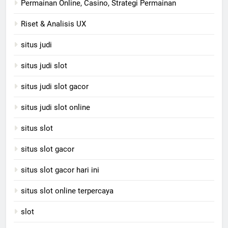
Permainan Online, Casino, Strategi Permainan
Riset & Analisis UX
situs judi
situs judi slot
situs judi slot gacor
situs judi slot online
situs slot
situs slot gacor
situs slot gacor hari ini
situs slot online terpercaya
slot