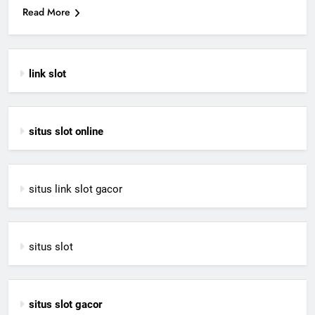
Read More
link slot
situs slot online
situs link slot gacor
situs slot
situs slot gacor