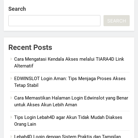
Search
SEARCH
Recent Posts
Cara Mengatasi Kendala Akses melalui TIARA4D Link
Alternatif
EDWINSLOT Login Aman: Tips Menjaga Proses Akses
Tetap Stabil
Cara Memastikan Halaman Login Edwinslot yang Benar
untuk Akses Akun Lebih Aman
Tips Login Lebah4D agar Akun Tidak Mudah Diakses
Orang Lain
Lebah4D Login dengan Sistem Praktis dan Tampilan