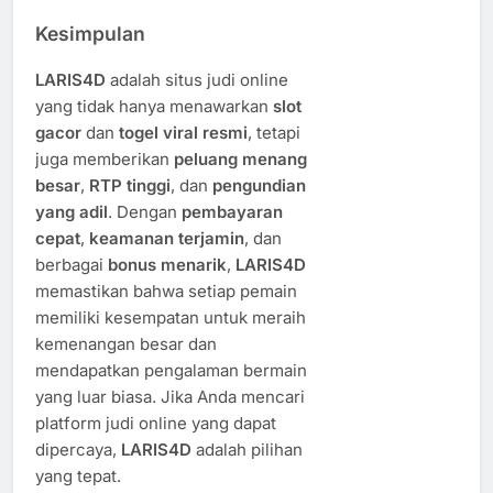
Kesimpulan
LARIS4D
adalah situs judi online
yang tidak hanya menawarkan
slot
gacor
dan
togel viral resmi
, tetapi
juga memberikan
peluang menang
besar
,
RTP tinggi
, dan
pengundian
yang adil
. Dengan
pembayaran
cepat
,
keamanan terjamin
, dan
berbagai
bonus menarik
,
LARIS4D
memastikan bahwa setiap pemain
memiliki kesempatan untuk meraih
kemenangan besar dan
mendapatkan pengalaman bermain
yang luar biasa. Jika Anda mencari
platform judi online yang dapat
dipercaya,
LARIS4D
adalah pilihan
yang tepat.