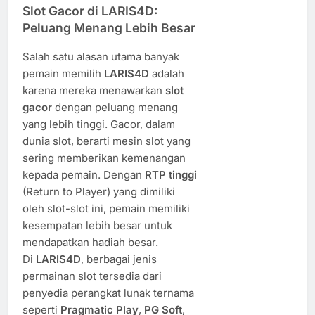
Slot Gacor di LARIS4D:
Peluang Menang Lebih Besar
Salah satu alasan utama banyak
pemain memilih
LARIS4D
adalah
karena mereka menawarkan
slot
gacor
dengan peluang menang
yang lebih tinggi. Gacor, dalam
dunia slot, berarti mesin slot yang
sering memberikan kemenangan
kepada pemain. Dengan
RTP tinggi
(Return to Player) yang dimiliki
oleh slot-slot ini, pemain memiliki
kesempatan lebih besar untuk
mendapatkan hadiah besar.
Di
LARIS4D
, berbagai jenis
permainan slot tersedia dari
penyedia perangkat lunak ternama
seperti
Pragmatic Play
,
PG Soft
,