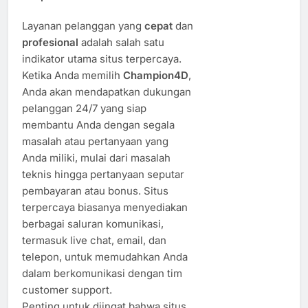
Layanan pelanggan yang
cepat
dan
profesional
adalah salah satu
indikator utama situs terpercaya.
Ketika Anda memilih
Champion4D
,
Anda akan mendapatkan dukungan
pelanggan 24/7 yang siap
membantu Anda dengan segala
masalah atau pertanyaan yang
Anda miliki, mulai dari masalah
teknis hingga pertanyaan seputar
pembayaran atau bonus. Situs
terpercaya biasanya menyediakan
berbagai saluran komunikasi,
termasuk live chat, email, dan
telepon, untuk memudahkan Anda
dalam berkomunikasi dengan tim
customer support.
Penting untuk diingat bahwa situs