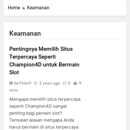
Home
Keamanan
Keamanan
Pentingnya Memilih Situs
Terpercaya Seperti
Champion4D untuk Bermain
Slot
be766e0
2 years ago
0
9
mins
Mengapa memilih situs terpercaya
seperti Champion4D sangat
penting bagi pemain slot?
Temukan alasan mengapa Anda
harus bermain di situs terpercaya