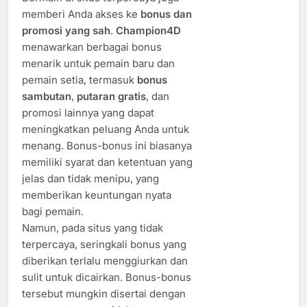
memberi Anda akses ke
bonus dan
promosi yang sah
.
Champion4D
menawarkan berbagai bonus
menarik untuk pemain baru dan
pemain setia, termasuk
bonus
sambutan
,
putaran gratis
, dan
promosi lainnya yang dapat
meningkatkan peluang Anda untuk
menang. Bonus-bonus ini biasanya
memiliki syarat dan ketentuan yang
jelas dan tidak menipu, yang
memberikan keuntungan nyata
bagi pemain.
Namun, pada situs yang tidak
terpercaya, seringkali bonus yang
diberikan terlalu menggiurkan dan
sulit untuk dicairkan. Bonus-bonus
tersebut mungkin disertai dengan