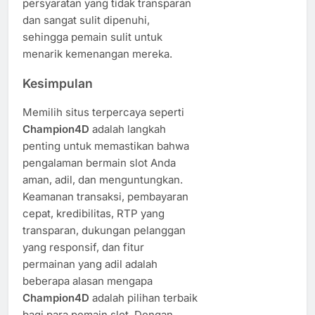
persyaratan yang tidak transparan
dan sangat sulit dipenuhi,
sehingga pemain sulit untuk
menarik kemenangan mereka.
Kesimpulan
Memilih situs terpercaya seperti
Champion4D
adalah langkah
penting untuk memastikan bahwa
pengalaman bermain slot Anda
aman, adil, dan menguntungkan.
Keamanan transaksi, pembayaran
cepat, kredibilitas, RTP yang
transparan, dukungan pelanggan
yang responsif, dan fitur
permainan yang adil adalah
beberapa alasan mengapa
Champion4D
adalah pilihan terbaik
bagi para pemain slot. Dengan