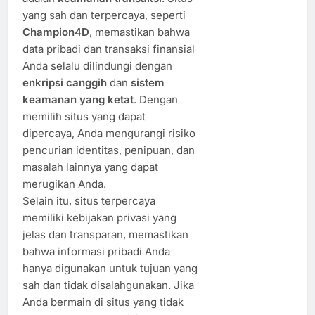
yang sah dan terpercaya, seperti
Champion4D
, memastikan bahwa
data pribadi dan transaksi finansial
Anda selalu dilindungi dengan
enkripsi canggih
dan
sistem
keamanan yang ketat
. Dengan
memilih situs yang dapat
dipercaya, Anda mengurangi risiko
pencurian identitas, penipuan, dan
masalah lainnya yang dapat
merugikan Anda.
Selain itu, situs terpercaya
memiliki kebijakan privasi yang
jelas dan transparan, memastikan
bahwa informasi pribadi Anda
hanya digunakan untuk tujuan yang
sah dan tidak disalahgunakan. Jika
Anda bermain di situs yang tidak