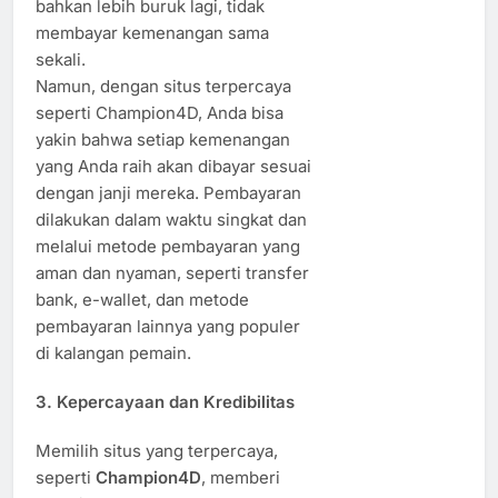
bahkan lebih buruk lagi, tidak
membayar kemenangan sama
sekali.
Namun, dengan situs terpercaya
seperti Champion4D, Anda bisa
yakin bahwa setiap kemenangan
yang Anda raih akan dibayar sesuai
dengan janji mereka. Pembayaran
dilakukan dalam waktu singkat dan
melalui metode pembayaran yang
aman dan nyaman, seperti transfer
bank, e-wallet, dan metode
pembayaran lainnya yang populer
di kalangan pemain.
3.
Kepercayaan dan Kredibilitas
Memilih situs yang terpercaya,
seperti
Champion4D
, memberi