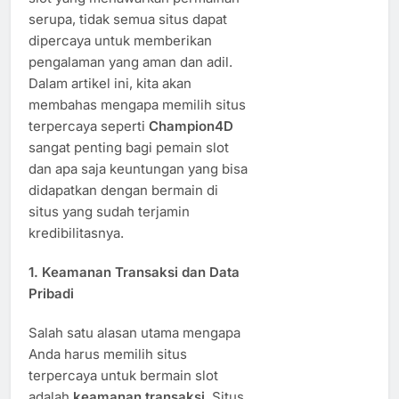
serupa, tidak semua situs dapat
dipercaya untuk memberikan
pengalaman yang aman dan adil.
Dalam artikel ini, kita akan
membahas mengapa memilih situs
terpercaya seperti
Champion4D
sangat penting bagi pemain slot
dan apa saja keuntungan yang bisa
didapatkan dengan bermain di
situs yang sudah terjamin
kredibilitasnya.
1.
Keamanan Transaksi dan Data
Pribadi
Salah satu alasan utama mengapa
Anda harus memilih situs
terpercaya untuk bermain slot
adalah
keamanan transaksi
. Situs