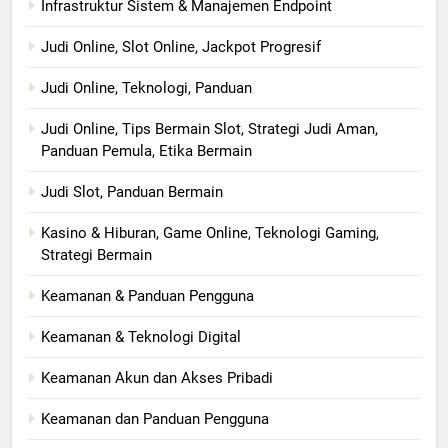
Infrastruktur Sistem & Manajemen Endpoint
Judi Online, Slot Online, Jackpot Progresif
Judi Online, Teknologi, Panduan
Judi Online, Tips Bermain Slot, Strategi Judi Aman,
Panduan Pemula, Etika Bermain
Judi Slot, Panduan Bermain
Kasino & Hiburan, Game Online, Teknologi Gaming,
Strategi Bermain
Keamanan & Panduan Pengguna
Keamanan & Teknologi Digital
Keamanan Akun dan Akses Pribadi
Keamanan dan Panduan Pengguna