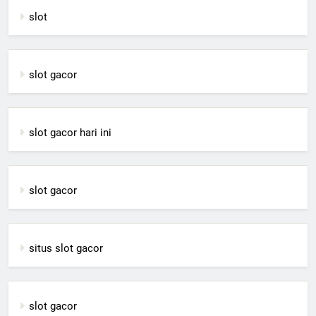
slot
slot gacor
slot gacor hari ini
slot gacor
situs slot gacor
slot gacor