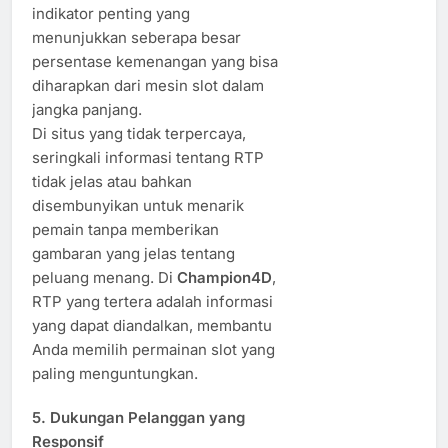
indikator penting yang
menunjukkan seberapa besar
persentase kemenangan yang bisa
diharapkan dari mesin slot dalam
jangka panjang.
Di situs yang tidak terpercaya,
seringkali informasi tentang RTP
tidak jelas atau bahkan
disembunyikan untuk menarik
pemain tanpa memberikan
gambaran yang jelas tentang
peluang menang. Di
Champion4D
,
RTP yang tertera adalah informasi
yang dapat diandalkan, membantu
Anda memilih permainan slot yang
paling menguntungkan.
5.
Dukungan Pelanggan yang
Responsif