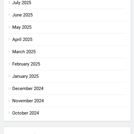
July 2025
June 2025
May 2025
April 2025
March 2025
February 2025
January 2025
December 2024
November 2024
October 2024