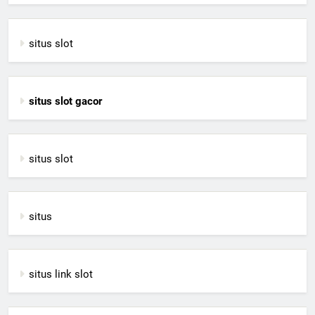
situs slot
situs slot gacor
situs slot
situs
situs link slot