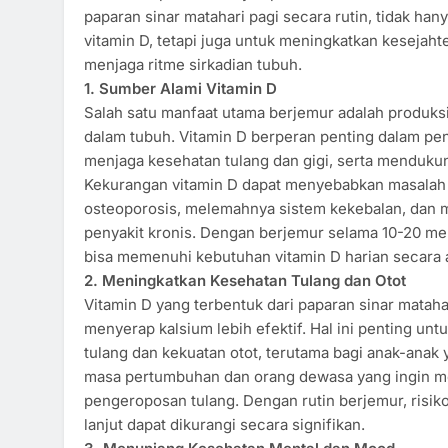
paparan sinar matahari pagi secara rutin, tidak ha
vitamin D, tetapi juga untuk meningkatkan kesejaht
menjaga ritme sirkadian tubuh.
1. Sumber Alami Vitamin D
Salah satu manfaat utama berjemur adalah produksi
dalam tubuh. Vitamin D berperan penting dalam pe
menjaga kesehatan tulang dan gigi, serta menduku
Kekurangan vitamin D dapat menyebabkan masalah 
osteoporosis, melemahnya sistem kekebalan, dan m
penyakit kronis. Dengan berjemur selama 10-20 men
bisa memenuhi kebutuhan vitamin D harian secara 
2. Meningkatkan Kesehatan Tulang dan Otot
Vitamin D yang terbentuk dari paparan sinar mata
menyerap kalsium lebih efektif. Hal ini penting un
tulang dan kekuatan otot, terutama bagi anak-anak
masa pertumbuhan dan orang dewasa yang ingin 
pengeroposan tulang. Dengan rutin berjemur, risiko
lanjut dapat dikurangi secara signifikan.