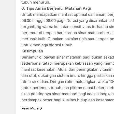
tubuh menurun.
6. Tips Aman Berjemur Matahari Pagi
Untuk mendapatkan manfaat optimal dan aman, berj
06.00 hingga 08.00 pagi. Durasi yang disarankan ad
tergantung warna kulit dan sensitivitas terhadap sin
berjemur di tengah hari karena sinar matahari terlal
merusak kulit. Gunakan pakaian tipis atau lengan p
untuk menjaga hidrasi tubuh.
Kesimpulan
Berjemur di bawah sinar matahari pagi bukan sekad
sederhana, tetapi merupakan kebiasaan yang mem
manfaat kesehatan. Mulai dari peningkatan vitamin 
dan otot, dukungan sistem imun, hingga perbaikan
ritme sirkadian. Dengan rutin meluangkan waktu 10-
untuk berjemur, tubuh dan pikiran dapat bekerja le
akan pentingnya sinar matahari pagi adalah langkah
berdampak besar bagi kualitas hidup dan kesehatan
Read More