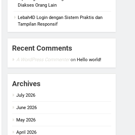
Diakses Orang Lain
Lebah4D Login dengan Sistem Praktis dan
Tampilan Responsif
Recent Comments
A WordPress Commenter
on
Hello world!
Archives
July 2026
June 2026
May 2026
April 2026