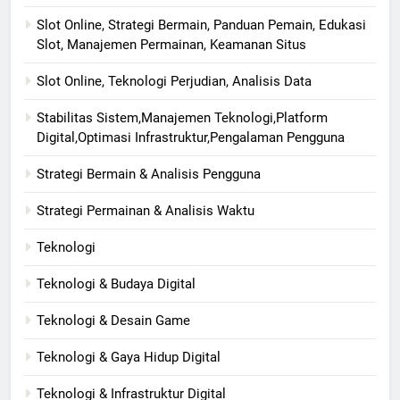
Slot Online, Strategi Bermain, Panduan Pemain, Edukasi
Slot, Manajemen Permainan, Keamanan Situs
Slot Online, Teknologi Perjudian, Analisis Data
Stabilitas Sistem,Manajemen Teknologi,Platform
Digital,Optimasi Infrastruktur,Pengalaman Pengguna
Strategi Bermain & Analisis Pengguna
Strategi Permainan & Analisis Waktu
Teknologi
Teknologi & Budaya Digital
Teknologi & Desain Game
Teknologi & Gaya Hidup Digital
Teknologi & Infrastruktur Digital