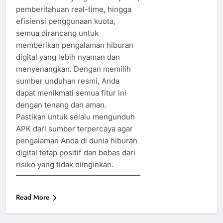
pemberitahuan real-time, hingga
efisiensi penggunaan kuota,
semua dirancang untuk
memberikan pengalaman hiburan
digital yang lebih nyaman dan
menyenangkan. Dengan memilih
sumber unduhan resmi, Anda
dapat menikmati semua fitur ini
dengan tenang dan aman.
Pastikan untuk selalu mengunduh
APK dari sumber terpercaya agar
pengalaman Anda di dunia hiburan
digital tetap positif dan bebas dari
risiko yang tidak diinginkan.
Read More