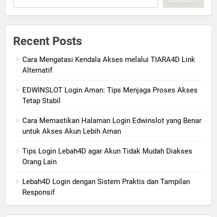
Recent Posts
Cara Mengatasi Kendala Akses melalui TIARA4D Link
Alternatif
EDWINSLOT Login Aman: Tips Menjaga Proses Akses
Tetap Stabil
Cara Memastikan Halaman Login Edwinslot yang Benar
untuk Akses Akun Lebih Aman
Tips Login Lebah4D agar Akun Tidak Mudah Diakses
Orang Lain
Lebah4D Login dengan Sistem Praktis dan Tampilan
Responsif