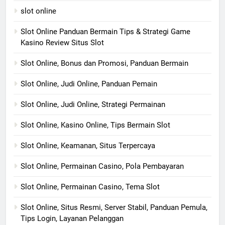
slot online
Slot Online Panduan Bermain Tips & Strategi Game
Kasino Review Situs Slot
Slot Online, Bonus dan Promosi, Panduan Bermain
Slot Online, Judi Online, Panduan Pemain
Slot Online, Judi Online, Strategi Permainan
Slot Online, Kasino Online, Tips Bermain Slot
Slot Online, Keamanan, Situs Terpercaya
Slot Online, Permainan Casino, Pola Pembayaran
Slot Online, Permainan Casino, Tema Slot
Slot Online, Situs Resmi, Server Stabil, Panduan Pemula,
Tips Login, Layanan Pelanggan