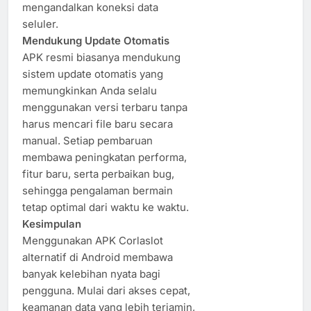
mengandalkan koneksi data
seluler.
Mendukung Update Otomatis
APK resmi biasanya mendukung
sistem update otomatis yang
memungkinkan Anda selalu
menggunakan versi terbaru tanpa
harus mencari file baru secara
manual. Setiap pembaruan
membawa peningkatan performa,
fitur baru, serta perbaikan bug,
sehingga pengalaman bermain
tetap optimal dari waktu ke waktu.
Kesimpulan
Menggunakan APK Corlaslot
alternatif di Android membawa
banyak kelebihan nyata bagi
pengguna. Mulai dari akses cepat,
keamanan data yang lebih terjamin,