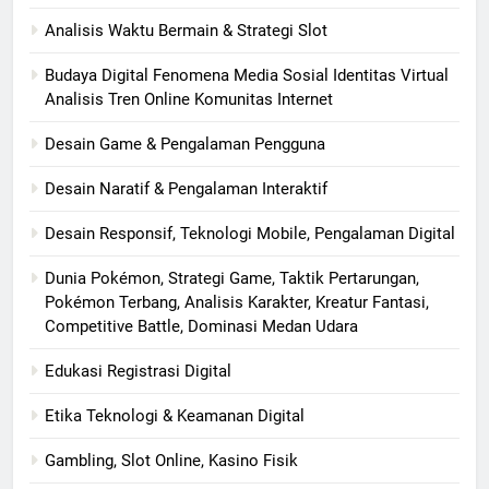
Analisis Waktu Bermain & Strategi Slot
Budaya Digital Fenomena Media Sosial Identitas Virtual
Analisis Tren Online Komunitas Internet
Desain Game & Pengalaman Pengguna
Desain Naratif & Pengalaman Interaktif
Desain Responsif, Teknologi Mobile, Pengalaman Digital
Dunia Pokémon, Strategi Game, Taktik Pertarungan,
Pokémon Terbang, Analisis Karakter, Kreatur Fantasi,
Competitive Battle, Dominasi Medan Udara
Edukasi Registrasi Digital
Etika Teknologi & Keamanan Digital
Gambling, Slot Online, Kasino Fisik