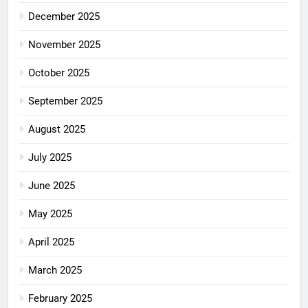
December 2025
November 2025
October 2025
September 2025
August 2025
July 2025
June 2025
May 2025
April 2025
March 2025
February 2025