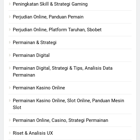
Peningkatan Skill & Strategi Gaming
Perjudian Online, Panduan Pemain
Perjudian Online, Platform Taruhan, Sbobet
Permainan & Strategi
Permainan Digital
Permainan Digital, Strategi & Tips, Analisis Data
Permainan
Permainan Kasino Online
Permainan Kasino Online, Slot Online, Panduan Mesin
Slot
Permainan Online, Casino, Strategi Permainan
Riset & Analisis UX