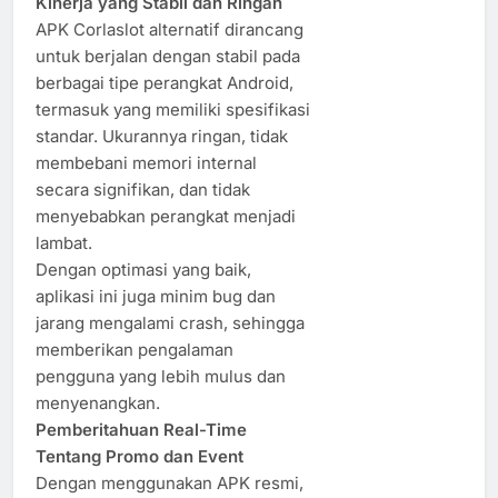
Kinerja yang Stabil dan Ringan
APK Corlaslot alternatif dirancang
untuk berjalan dengan stabil pada
berbagai tipe perangkat Android,
termasuk yang memiliki spesifikasi
standar. Ukurannya ringan, tidak
membebani memori internal
secara signifikan, dan tidak
menyebabkan perangkat menjadi
lambat.
Dengan optimasi yang baik,
aplikasi ini juga minim bug dan
jarang mengalami crash, sehingga
memberikan pengalaman
pengguna yang lebih mulus dan
menyenangkan.
Pemberitahuan Real-Time
Tentang Promo dan Event
Dengan menggunakan APK resmi,