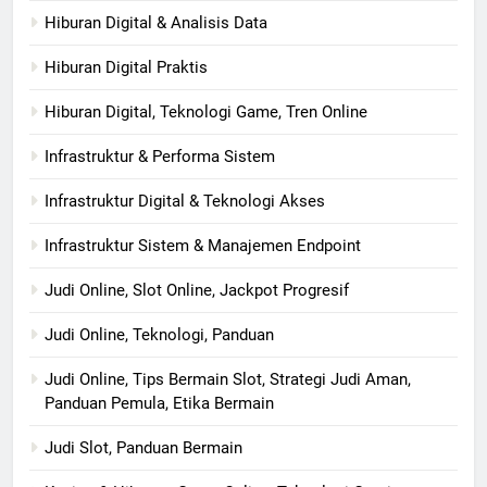
Hiburan Digital & Analisis Data
Hiburan Digital Praktis
Hiburan Digital, Teknologi Game, Tren Online
Infrastruktur & Performa Sistem
Infrastruktur Digital & Teknologi Akses
Infrastruktur Sistem & Manajemen Endpoint
Judi Online, Slot Online, Jackpot Progresif
Judi Online, Teknologi, Panduan
Judi Online, Tips Bermain Slot, Strategi Judi Aman,
Panduan Pemula, Etika Bermain
Judi Slot, Panduan Bermain