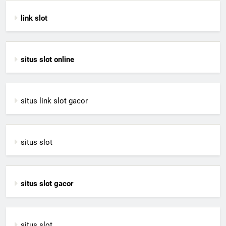
link slot
situs slot online
situs link slot gacor
situs slot
situs slot gacor
situs slot