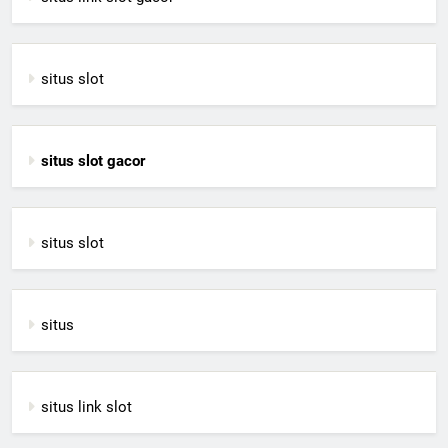
situs slot
situs slot gacor
situs slot
situs
situs link slot