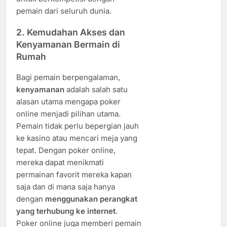
pemain dari seluruh dunia.
2. Kemudahan Akses dan
Kenyamanan Bermain di
Rumah
Bagi pemain berpengalaman,
kenyamanan
adalah salah satu
alasan utama mengapa poker
online menjadi pilihan utama.
Pemain tidak perlu bepergian jauh
ke kasino atau mencari meja yang
tepat. Dengan poker online,
mereka dapat menikmati
permainan favorit mereka kapan
saja dan di mana saja hanya
dengan
menggunakan perangkat
yang terhubung ke internet
.
Poker online juga memberi pemain