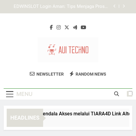
Skip
Cara Memastikan Halaman Login Edwinslot yang
to
Benar untuk Akses Akun Lebih Aman
content
Tips Login Lebah4D agar Akun Tidak Mudah
Diakses Orang Lain
Cara Mengatasi Kendala Akses melalui TIARA4D
Link Alternatif
EDWINSLOT Login Aman: Tips Menjaga Proses
Akses Tetap Stabil
Cara Memastikan Halaman Login Edwinslot yang
Benar untuk Akses Akun Lebih Aman
AUI Techno
Temukan Solusi Teknologi Inovatif Untuk
Tips Login Lebah4D agar Akun Tidak Mudah
NEWSLETTER
RANDOM NEWS
Diakses Orang Lain
Bisnis Anda Di AUI Techno.
MENU
ra Mengatasi Kendala Akses melalui TIARA4D Link Alternatif
HEADLINES
Weeks Ago