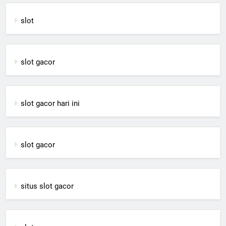
slot
slot gacor
slot gacor hari ini
slot gacor
situs slot gacor