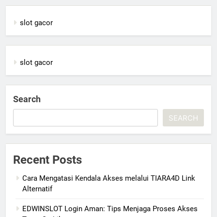
slot gacor
slot gacor
Search
SEARCH
Recent Posts
Cara Mengatasi Kendala Akses melalui TIARA4D Link
Alternatif
EDWINSLOT Login Aman: Tips Menjaga Proses Akses