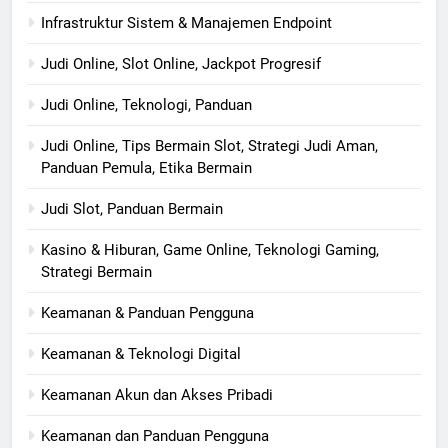
Infrastruktur Sistem & Manajemen Endpoint
Judi Online, Slot Online, Jackpot Progresif
Judi Online, Teknologi, Panduan
Judi Online, Tips Bermain Slot, Strategi Judi Aman,
Panduan Pemula, Etika Bermain
Judi Slot, Panduan Bermain
Kasino & Hiburan, Game Online, Teknologi Gaming,
Strategi Bermain
Keamanan & Panduan Pengguna
Keamanan & Teknologi Digital
Keamanan Akun dan Akses Pribadi
Keamanan dan Panduan Pengguna