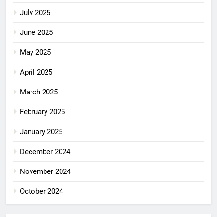
July 2025
June 2025
May 2025
April 2025
March 2025
February 2025
January 2025
December 2024
November 2024
October 2024