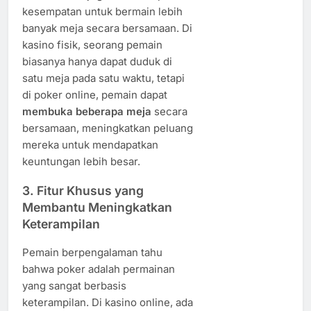
kesempatan untuk bermain lebih
banyak meja secara bersamaan. Di
kasino fisik, seorang pemain
biasanya hanya dapat duduk di
satu meja pada satu waktu, tetapi
di poker online, pemain dapat
membuka beberapa meja
secara
bersamaan, meningkatkan peluang
mereka untuk mendapatkan
keuntungan lebih besar.
3. Fitur Khusus yang
Membantu Meningkatkan
Keterampilan
Pemain berpengalaman tahu
bahwa poker adalah permainan
yang sangat berbasis
keterampilan. Di kasino online, ada