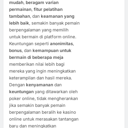
mudah
,
beragam varian
permainan
,
fitur pelatihan
tambahan
, dan
keamanan yang
lebih baik
, semakin banyak pemain
berpengalaman yang memilih
untuk bermain di platform online.
Keuntungan seperti
anonimitas
,
bonus
, dan
kemampuan untuk
bermain di beberapa meja
memberikan nilai lebih bagi
mereka yang ingin meningkatkan
keterampilan dan hasil mereka.
Dengan
kenyamanan
dan
keuntungan
yang ditawarkan oleh
poker online, tidak mengherankan
jika semakin banyak pemain
berpengalaman beralih ke kasino
online untuk merasakan tantangan
baru dan meningkatkan