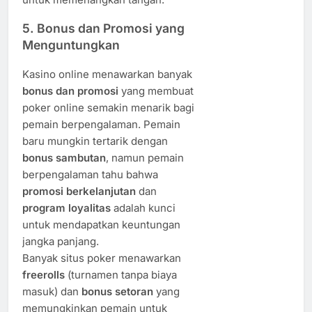
5. Bonus dan Promosi yang
Menguntungkan
Kasino online menawarkan banyak
bonus dan promosi
yang membuat
poker online semakin menarik bagi
pemain berpengalaman. Pemain
baru mungkin tertarik dengan
bonus sambutan
, namun pemain
berpengalaman tahu bahwa
promosi berkelanjutan
dan
program loyalitas
adalah kunci
untuk mendapatkan keuntungan
jangka panjang.
Banyak situs poker menawarkan
freerolls
(turnamen tanpa biaya
masuk) dan
bonus setoran
yang
memungkinkan pemain untuk