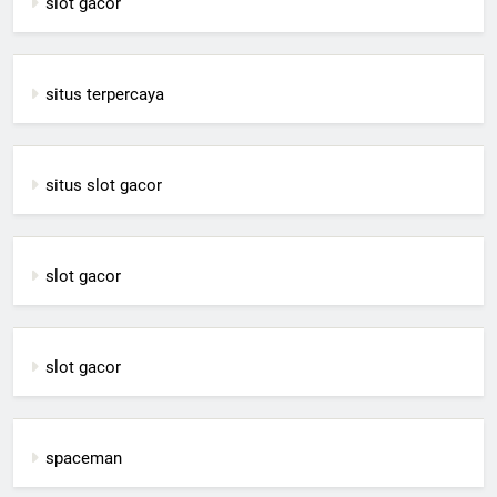
slot gacor
situs terpercaya
situs slot gacor
slot gacor
slot gacor
spaceman