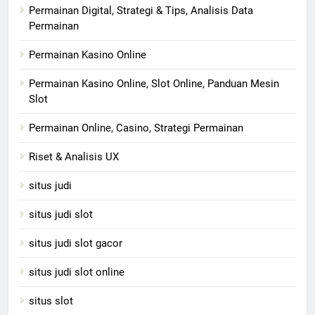
Permainan Digital, Strategi & Tips, Analisis Data
Permainan
Permainan Kasino Online
Permainan Kasino Online, Slot Online, Panduan Mesin
Slot
Permainan Online, Casino, Strategi Permainan
Riset & Analisis UX
situs judi
situs judi slot
situs judi slot gacor
situs judi slot online
situs slot