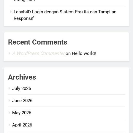
Lebah4D Login dengan Sistem Praktis dan Tampilan
Responsif
Recent Comments
A WordPress Commenter
on
Hello world!
Archives
July 2026
June 2026
May 2026
April 2026