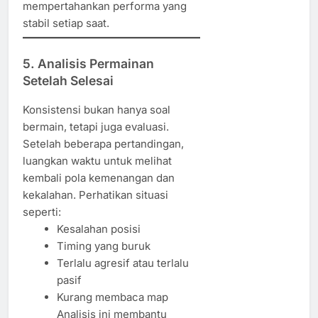
mempertahankan performa yang
stabil setiap saat.
5. Analisis Permainan
Setelah Selesai
Konsistensi bukan hanya soal
bermain, tetapi juga evaluasi.
Setelah beberapa pertandingan,
luangkan waktu untuk melihat
kembali pola kemenangan dan
kekalahan. Perhatikan situasi
seperti:
Kesalahan posisi
Timing yang buruk
Terlalu agresif atau terlalu
pasif
Kurang membaca map
Analisis ini membantu