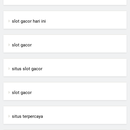
slot gacor hari ini
slot gacor
situs slot gacor
slot gacor
situs terpercaya