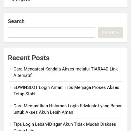
Search
SEARCH
Recent Posts
Cara Mengatasi Kendala Akses melalui TIARA4D Link
Alternatif
EDWINSLOT Login Aman: Tips Menjaga Proses Akses
Tetap Stabil
Cara Memastikan Halaman Login Edwinslot yang Benar
untuk Akses Akun Lebih Aman
Tips Login Lebah4D agar Akun Tidak Mudah Diakses
Orang Lain