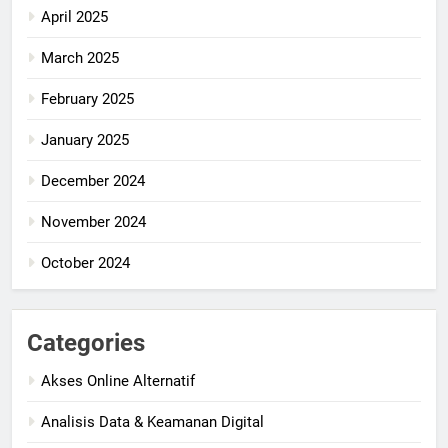
April 2025
March 2025
February 2025
January 2025
December 2024
November 2024
October 2024
Categories
Akses Online Alternatif
Analisis Data & Keamanan Digital