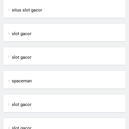
situs slot gacor
slot gacor
slot gacor
spaceman
slot gacor
slot gacor