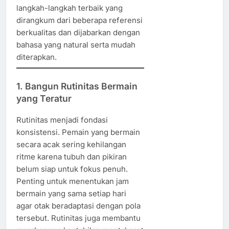
langkah-langkah terbaik yang
dirangkum dari beberapa referensi
berkualitas dan dijabarkan dengan
bahasa yang natural serta mudah
diterapkan.
1. Bangun Rutinitas Bermain
yang Teratur
Rutinitas menjadi fondasi
konsistensi. Pemain yang bermain
secara acak sering kehilangan
ritme karena tubuh dan pikiran
belum siap untuk fokus penuh.
Penting untuk menentukan jam
bermain yang sama setiap hari
agar otak beradaptasi dengan pola
tersebut. Rutinitas juga membantu