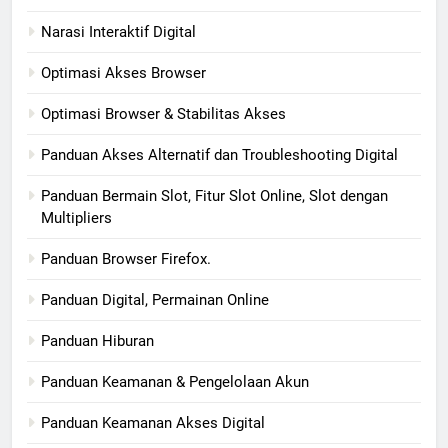
Narasi Interaktif Digital
Optimasi Akses Browser
Optimasi Browser & Stabilitas Akses
Panduan Akses Alternatif dan Troubleshooting Digital
Panduan Bermain Slot, Fitur Slot Online, Slot dengan
Multipliers
Panduan Browser Firefox.
Panduan Digital, Permainan Online
Panduan Hiburan
Panduan Keamanan & Pengelolaan Akun
Panduan Keamanan Akses Digital