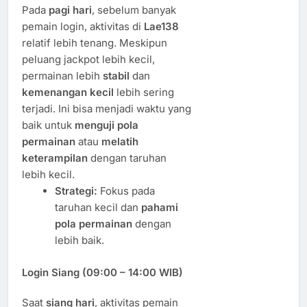
Pada
pagi hari
, sebelum banyak
pemain login, aktivitas di
Lae138
relatif lebih tenang. Meskipun
peluang jackpot lebih kecil,
permainan lebih
stabil
dan
kemenangan kecil
lebih sering
terjadi. Ini bisa menjadi waktu yang
baik untuk
menguji pola
permainan
atau
melatih
keterampilan
dengan taruhan
lebih kecil.
Strategi:
Fokus pada
taruhan kecil dan
pahami
pola permainan
dengan
lebih baik.
Login Siang (09:00 – 14:00 WIB)
Saat
siang hari
, aktivitas pemain