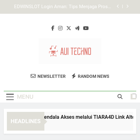
Skip
Cara Memastikan Halaman Login Edwinslot yang
to
Benar untuk Akses Akun Lebih Aman
content
Tips Login Lebah4D agar Akun Tidak Mudah
Diakses Orang Lain
Cara Mengatasi Kendala Akses melalui TIARA4D
Link Alternatif
EDWINSLOT Login Aman: Tips Menjaga Proses
Akses Tetap Stabil
Cara Memastikan Halaman Login Edwinslot yang
Benar untuk Akses Akun Lebih Aman
AUI Techno
Temukan Solusi Teknologi Inovatif Untuk
Tips Login Lebah4D agar Akun Tidak Mudah
NEWSLETTER
RANDOM NEWS
Diakses Orang Lain
Bisnis Anda Di AUI Techno.
MENU
ra Mengatasi Kendala Akses melalui TIARA4D Link Alternatif
HEADLINES
Weeks Ago