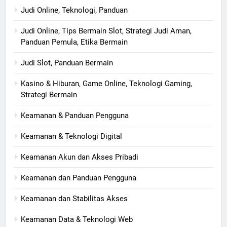
Judi Online, Teknologi, Panduan
Judi Online, Tips Bermain Slot, Strategi Judi Aman,
Panduan Pemula, Etika Bermain
Judi Slot, Panduan Bermain
Kasino & Hiburan, Game Online, Teknologi Gaming,
Strategi Bermain
Keamanan & Panduan Pengguna
Keamanan & Teknologi Digital
Keamanan Akun dan Akses Pribadi
Keamanan dan Panduan Pengguna
Keamanan dan Stabilitas Akses
Keamanan Data & Teknologi Web