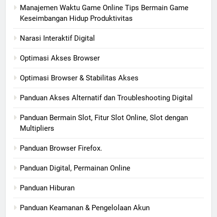
Manajemen Waktu Game Online Tips Bermain Game
Keseimbangan Hidup Produktivitas
Narasi Interaktif Digital
Optimasi Akses Browser
Optimasi Browser & Stabilitas Akses
Panduan Akses Alternatif dan Troubleshooting Digital
Panduan Bermain Slot, Fitur Slot Online, Slot dengan
Multipliers
Panduan Browser Firefox.
Panduan Digital, Permainan Online
Panduan Hiburan
Panduan Keamanan & Pengelolaan Akun