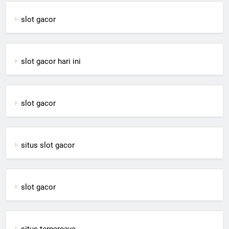
slot gacor
slot gacor hari ini
slot gacor
situs slot gacor
slot gacor