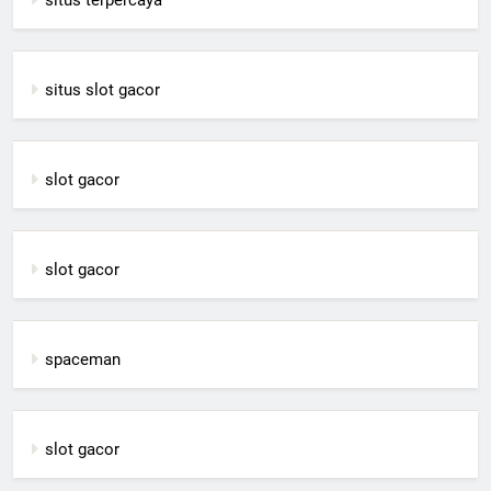
situs terpercaya
situs slot gacor
slot gacor
slot gacor
spaceman
slot gacor