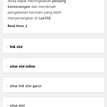
Anda dapat meningkatkan
peluang
kemenangan
dan menikmati
pengalaman bermain yang lebih
menyenangkan di
Lae138
.
Read More
link slot
situs slot online
situs link slot gacor
situs slot