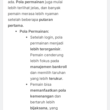
ada.
Pola permainan
juga mulai
lebih terlihat jelas, dan banyak
pemain merasa lebih nyaman
setelah beberapa
putaran
pertama
.
Pola Permainan:
Setelah login, pola
permainan menjadi
lebih terorganisir
.
Pemain cenderung
lebih fokus pada
manajemen bankroll
dan memilih taruhan
yang lebih
terukur
.
Pemain bisa
memanfaatkan pola
kemenangan
dan
bertaruh lebih
bijaksana
, yang