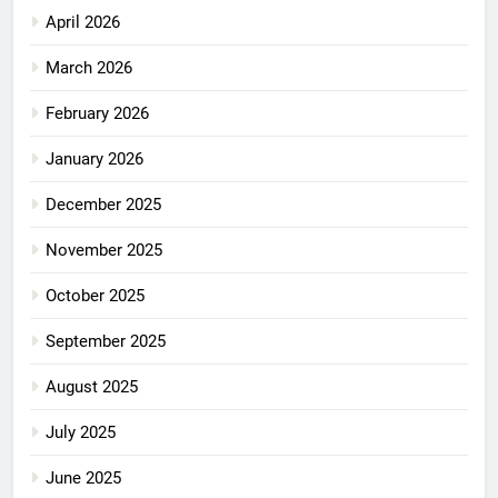
April 2026
March 2026
February 2026
January 2026
December 2025
November 2025
October 2025
September 2025
August 2025
July 2025
June 2025