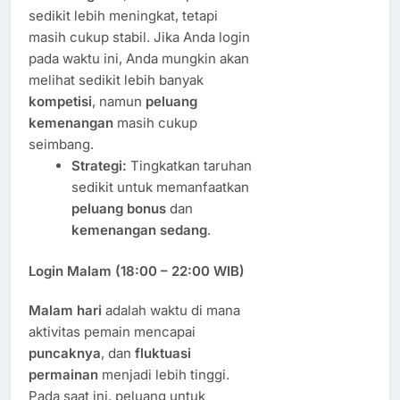
sedikit lebih meningkat, tetapi
masih cukup stabil. Jika Anda login
pada waktu ini, Anda mungkin akan
melihat sedikit lebih banyak
kompetisi
, namun
peluang
kemenangan
masih cukup
seimbang.
Strategi:
Tingkatkan taruhan
sedikit untuk memanfaatkan
peluang bonus
dan
kemenangan sedang
.
Login Malam (18:00 – 22:00 WIB)
Malam hari
adalah waktu di mana
aktivitas pemain mencapai
puncaknya
, dan
fluktuasi
permainan
menjadi lebih tinggi.
Pada saat ini, peluang untuk