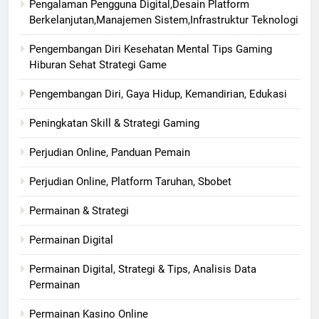
Pengalaman Pengguna Digital,Desain Platform
Berkelanjutan,Manajemen Sistem,Infrastruktur Teknologi
Pengembangan Diri Kesehatan Mental Tips Gaming
Hiburan Sehat Strategi Game
Pengembangan Diri, Gaya Hidup, Kemandirian, Edukasi
Peningkatan Skill & Strategi Gaming
Perjudian Online, Panduan Pemain
Perjudian Online, Platform Taruhan, Sbobet
Permainan & Strategi
Permainan Digital
Permainan Digital, Strategi & Tips, Analisis Data
Permainan
Permainan Kasino Online