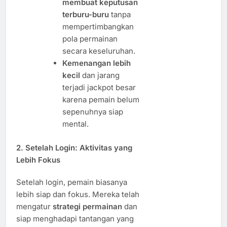
membuat keputusan
terburu-buru
tanpa
mempertimbangkan
pola permainan
secara keseluruhan.
Kemenangan lebih
kecil
dan jarang
terjadi jackpot besar
karena pemain belum
sepenuhnya siap
mental.
2. Setelah Login: Aktivitas yang
Lebih Fokus
Setelah login, pemain biasanya
lebih siap dan fokus. Mereka telah
mengatur
strategi permainan
dan
siap menghadapi tantangan yang