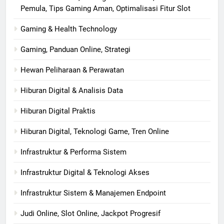
Pemula, Tips Gaming Aman, Optimalisasi Fitur Slot
Gaming & Health Technology
Gaming, Panduan Online, Strategi
Hewan Peliharaan & Perawatan
Hiburan Digital & Analisis Data
Hiburan Digital Praktis
Hiburan Digital, Teknologi Game, Tren Online
Infrastruktur & Performa Sistem
Infrastruktur Digital & Teknologi Akses
Infrastruktur Sistem & Manajemen Endpoint
Judi Online, Slot Online, Jackpot Progresif