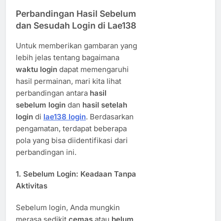
Perbandingan Hasil Sebelum
dan Sesudah Login di Lae138
Untuk memberikan gambaran yang
lebih jelas tentang bagaimana
waktu login
dapat memengaruhi
hasil permainan, mari kita lihat
perbandingan antara
hasil
sebelum login
dan
hasil setelah
login
di
lae138 login
. Berdasarkan
pengamatan, terdapat beberapa
pola yang bisa diidentifikasi dari
perbandingan ini.
1. Sebelum Login: Keadaan Tanpa
Aktivitas
Sebelum login, Anda mungkin
merasa sedikit
cemas
atau
belum