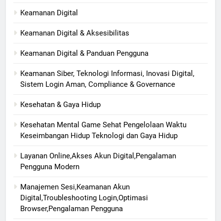
Keamanan Digital
Keamanan Digital & Aksesibilitas
Keamanan Digital & Panduan Pengguna
Keamanan Siber, Teknologi Informasi, Inovasi Digital,
Sistem Login Aman, Compliance & Governance
Kesehatan & Gaya Hidup
Kesehatan Mental Game Sehat Pengelolaan Waktu
Keseimbangan Hidup Teknologi dan Gaya Hidup
Layanan Online,Akses Akun Digital,Pengalaman
Pengguna Modern
Manajemen Sesi,Keamanan Akun
Digital,Troubleshooting Login,Optimasi
Browser,Pengalaman Pengguna