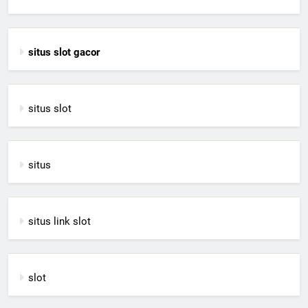
situs slot gacor
situs slot
situs
situs link slot
slot