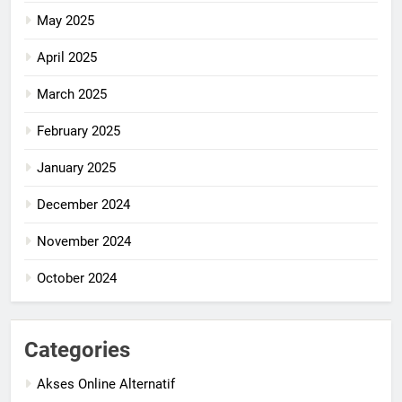
May 2025
April 2025
March 2025
February 2025
January 2025
December 2024
November 2024
October 2024
Categories
Akses Online Alternatif