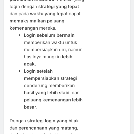
login dengan
strategi yang tepat
dan pada
waktu yang tepat
dapat
memaksimalkan peluang
kemenangan
mereka.
Login sebelum bermain
memberikan waktu untuk
mempersiapkan diri, namun
hasilnya mungkin
lebih
acak
.
Login setelah
mempersiapkan strategi
cenderung memberikan
hasil yang lebih stabil
dan
peluang kemenangan lebih
besar
.
Dengan
strategi login yang bijak
dan
perencanaan yang matang
,