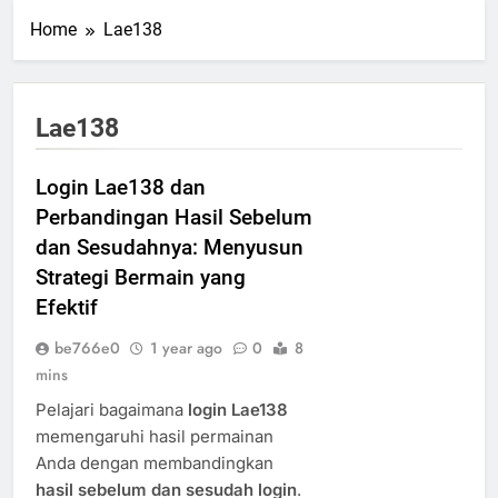
Home
Lae138
Lae138
Login Lae138 dan
Perbandingan Hasil Sebelum
dan Sesudahnya: Menyusun
Strategi Bermain yang
Efektif
be766e0
1 year ago
0
8
mins
Pelajari bagaimana
login Lae138
memengaruhi hasil permainan
Anda dengan membandingkan
hasil sebelum dan sesudah login
.