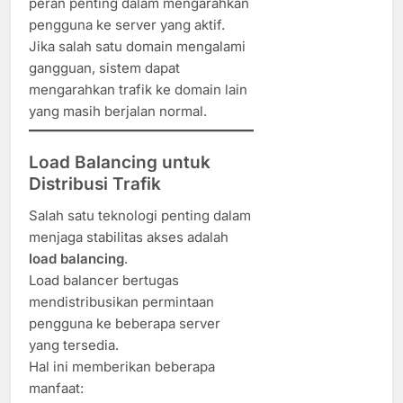
peran penting dalam mengarahkan
pengguna ke server yang aktif.
Jika salah satu domain mengalami
gangguan, sistem dapat
mengarahkan trafik ke domain lain
yang masih berjalan normal.
Load Balancing untuk
Distribusi Trafik
Salah satu teknologi penting dalam
menjaga stabilitas akses adalah
load balancing
.
Load balancer bertugas
mendistribusikan permintaan
pengguna ke beberapa server
yang tersedia.
Hal ini memberikan beberapa
manfaat: