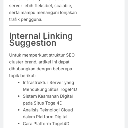
server lebih fleksibel, scalable,
serta mampu menangani lonjakan
trafik pengguna.
Internal Linking
Suggestion
Untuk memperkuat struktur SEO
cluster brand, artikel ini dapat
dihubungkan dengan beberapa
topik berikut:
Infrastruktur Server yang
Mendukung Situs Togel4D
Sistem Keamanan Digital
pada Situs Togel4D
Analisis Teknologi Cloud
dalam Platform Digital
Cara Platform Togel4D