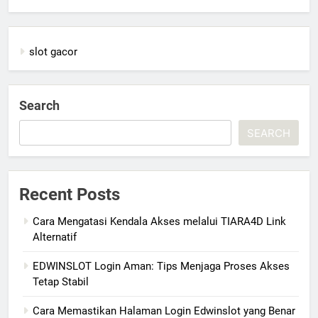
slot gacor
Search
SEARCH
Recent Posts
Cara Mengatasi Kendala Akses melalui TIARA4D Link
Alternatif
EDWINSLOT Login Aman: Tips Menjaga Proses Akses
Tetap Stabil
Cara Memastikan Halaman Login Edwinslot yang Benar