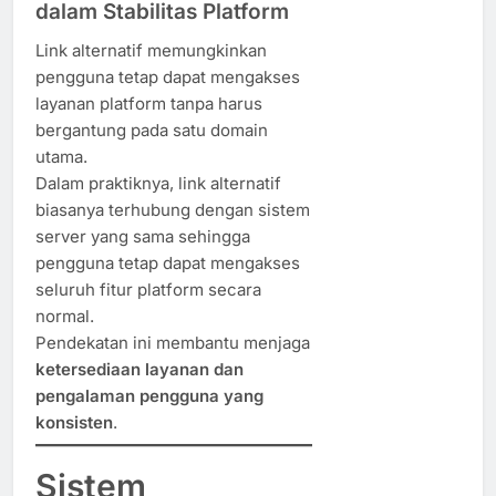
dalam Stabilitas Platform
Link alternatif memungkinkan
pengguna tetap dapat mengakses
layanan platform tanpa harus
bergantung pada satu domain
utama.
Dalam praktiknya, link alternatif
biasanya terhubung dengan sistem
server yang sama sehingga
pengguna tetap dapat mengakses
seluruh fitur platform secara
normal.
Pendekatan ini membantu menjaga
ketersediaan layanan dan
pengalaman pengguna yang
konsisten
.
Sistem