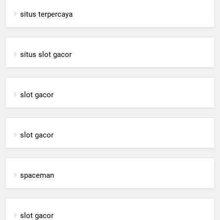
situs terpercaya
situs slot gacor
slot gacor
slot gacor
spaceman
slot gacor