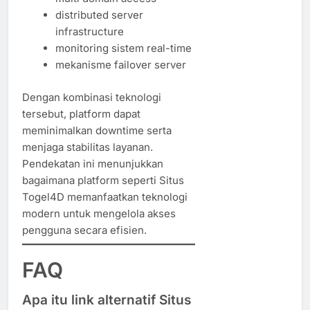
distributed server
infrastructure
monitoring sistem real-time
mekanisme failover server
Dengan kombinasi teknologi
tersebut, platform dapat
meminimalkan downtime serta
menjaga stabilitas layanan.
Pendekatan ini menunjukkan
bagaimana platform seperti Situs
Togel4D memanfaatkan teknologi
modern untuk mengelola akses
pengguna secara efisien.
FAQ
Apa itu link alternatif Situs