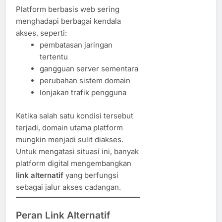
Platform berbasis web sering
menghadapi berbagai kendala
akses, seperti:
pembatasan jaringan
tertentu
gangguan server sementara
perubahan sistem domain
lonjakan trafik pengguna
Ketika salah satu kondisi tersebut
terjadi, domain utama platform
mungkin menjadi sulit diakses.
Untuk mengatasi situasi ini, banyak
platform digital mengembangkan
link alternatif
yang berfungsi
sebagai jalur akses cadangan.
Peran Link Alternatif