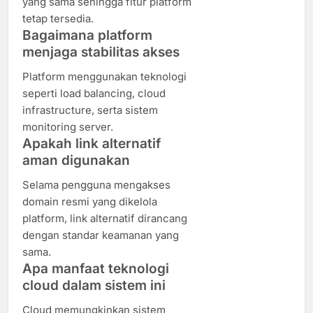
yang sama sehingga fitur platform
tetap tersedia.
Bagaimana platform
menjaga stabilitas akses
Platform menggunakan teknologi
seperti load balancing, cloud
infrastructure, serta sistem
monitoring server.
Apakah link alternatif
aman digunakan
Selama pengguna mengakses
domain resmi yang dikelola
platform, link alternatif dirancang
dengan standar keamanan yang
sama.
Apa manfaat teknologi
cloud dalam sistem ini
Cloud memungkinkan sistem