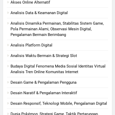
Akses Online Alternatif
Analisis Data & Keamanan Digital
Analisis Dinamika Permainan, Stabilitas Sistem Game,
Pola Permainan Alami, Observasi Mesin Digital,
Pengalaman Bermain Berimbang
Analisis Platform Digital
Analisis Waktu Bermain & Strategi Slot
Budaya Digital Fenomena Media Sosial Identitas Virtual
Analisis Tren Online Komunitas Internet
Desain Game & Pengalaman Pengguna
Desain Naratif & Pengalaman Interaktif
Desain Responsif, Teknologi Mobile, Pengalaman Digital
Dunia Pokémon, Strategi Game, Taktik Pertarungan,