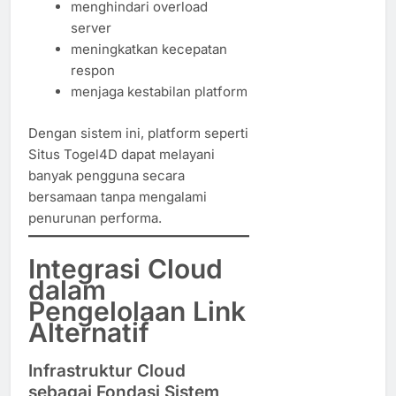
menghindari overload
server
meningkatkan kecepatan
respon
menjaga kestabilan platform
Dengan sistem ini, platform seperti
Situs Togel4D dapat melayani
banyak pengguna secara
bersamaan tanpa mengalami
penurunan performa.
Integrasi Cloud
dalam
Pengelolaan Link
Alternatif
Infrastruktur Cloud
sebagai Fondasi Sistem