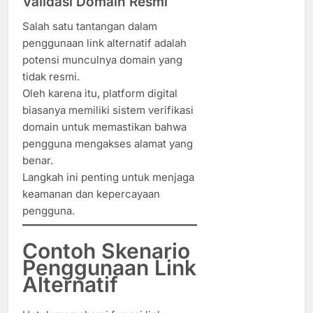
Validasi Domain Resmi
Salah satu tantangan dalam
penggunaan link alternatif adalah
potensi munculnya domain yang
tidak resmi.
Oleh karena itu, platform digital
biasanya memiliki sistem verifikasi
domain untuk memastikan bahwa
pengguna mengakses alamat yang
benar.
Langkah ini penting untuk menjaga
keamanan dan kepercayaan
pengguna.
Contoh Skenario
Penggunaan Link
Alternatif