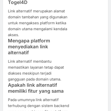
Togel4D
Link alternatif merupakan alamat
domain tambahan yang digunakan
untuk mengakses platform ketika
domain utama mengalami kendala
akses.
Mengapa platform
menyediakan link
alternatif
Link alternatif membantu
memastikan layanan tetap dapat
diakses meskipun terjadi
gangguan pada domain utama.
Apakah link alternatif
memiliki fitur yang sama
Pada umumnya link alternatif
terhubung dengan sistem backend