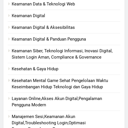
Keamanan Data & Teknologi Web
Keamanan Digital
Keamanan Digital & Aksesibilitas
Keamanan Digital & Panduan Pengguna
Keamanan Siber, Teknologi Informasi, Inovasi Digital,
Sistem Login Aman, Compliance & Governance
Kesehatan & Gaya Hidup
Kesehatan Mental Game Sehat Pengelolaan Waktu
Keseimbangan Hidup Teknologi dan Gaya Hidup
Layanan Online,Akses Akun Digital,Pengalaman
Pengguna Modern
Manajemen Sesi,Keamanan Akun
Digital,Troubleshooting Login,Optimasi