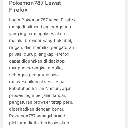
Pokemon787 Lewat
Firefox
Login Pokemon787 lewat Firefox
menjadi pilihan bagi pengguna
yang ingin mengakses akun
melalui browser yang fleksibel,
ringan, dan memiliki pengaturan
privasi cukup lengkap.Firefox
dapat digunakan di desktop
maupun perangkat mobile,
sehingga pengguna bisa
menyesuaikan akses sesuai
kebutuhan harian.Namun, agar
proses login berjalan lancar,
pengaturan browser tetap perlu
diperhatikan dengan benar.
Pokemon787 sebagai brand
platform digital berbasis akun