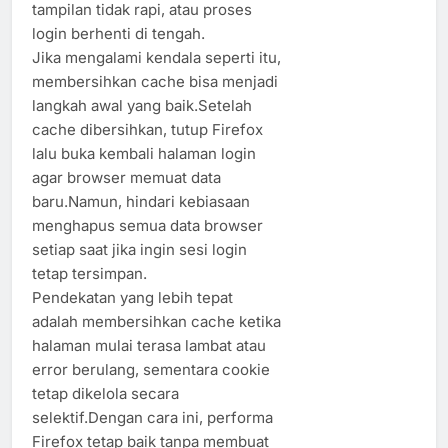
tampilan tidak rapi, atau proses
login berhenti di tengah.
Jika mengalami kendala seperti itu,
membersihkan cache bisa menjadi
langkah awal yang baik.Setelah
cache dibersihkan, tutup Firefox
lalu buka kembali halaman login
agar browser memuat data
baru.Namun, hindari kebiasaan
menghapus semua data browser
setiap saat jika ingin sesi login
tetap tersimpan.
Pendekatan yang lebih tepat
adalah membersihkan cache ketika
halaman mulai terasa lambat atau
error berulang, sementara cookie
tetap dikelola secara
selektif.Dengan cara ini, performa
Firefox tetap baik tanpa membuat