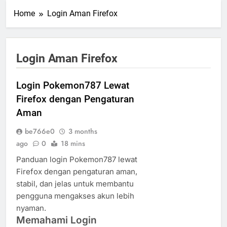
Home
Login Aman Firefox
Login Aman Firefox
Login Pokemon787 Lewat
Firefox dengan Pengaturan
Aman
be766e0
3 months
ago
0
18 mins
Panduan login Pokemon787 lewat
Firefox dengan pengaturan aman,
stabil, dan jelas untuk membantu
pengguna mengakses akun lebih
nyaman.
Memahami Login