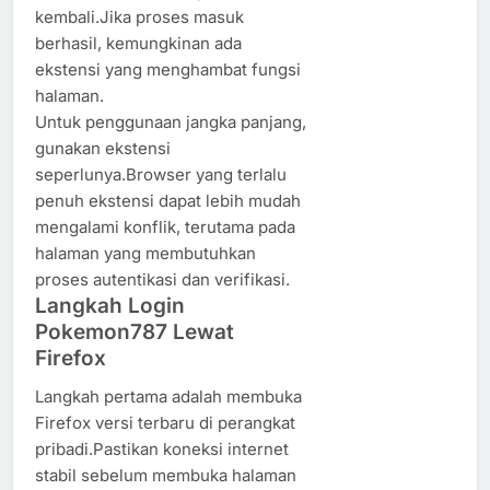
kembali.Jika proses masuk
berhasil, kemungkinan ada
ekstensi yang menghambat fungsi
halaman.
Untuk penggunaan jangka panjang,
gunakan ekstensi
seperlunya.Browser yang terlalu
penuh ekstensi dapat lebih mudah
mengalami konflik, terutama pada
halaman yang membutuhkan
proses autentikasi dan verifikasi.
Langkah Login
Pokemon787 Lewat
Firefox
Langkah pertama adalah membuka
Firefox versi terbaru di perangkat
pribadi.Pastikan koneksi internet
stabil sebelum membuka halaman