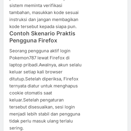
sistem meminta verifikasi
tambahan, masukkan kode sesuai
instruksi dan jangan membagikan
kode tersebut kepada siapa pun.
Contoh Skenario Praktis
Pengguna Firefox
Seorang pengguna aktif login
Pokemon787 lewat Firefox di
laptop pribadi.Awalnya, akun selalu
keluar setiap kali browser
ditutup.Setelah diperiksa, Firefox
ternyata diatur untuk menghapus
cookie otomatis saat
keluar.Setelah pengaturan
tersebut disesuaikan, sesi login
menjadi lebih stabil dan pengguna
tidak perlu masuk ulang terlalu
sering.