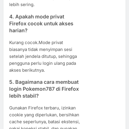
lebih sering.
4. Apakah mode privat
Firefox cocok untuk akses
harian?
Kurang cocok.Mode privat
biasanya tidak menyimpan sesi
setelah jendela ditutup, sehingga
pengguna perlu login ulang pada
akses berikutnya.
5. Bagaimana cara membuat
login Pokemon787 di Firefox
lebih stabil?
Gunakan Firefox terbaru, izinkan
cookie yang diperlukan, bersihkan
cache seperlunya, batasi ekstensi,
pakai koneksi stabil, dan gunakan