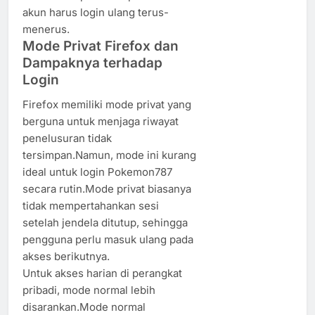
akun harus login ulang terus-
menerus.
Mode Privat Firefox dan
Dampaknya terhadap
Login
Firefox memiliki mode privat yang
berguna untuk menjaga riwayat
penelusuran tidak
tersimpan.Namun, mode ini kurang
ideal untuk login Pokemon787
secara rutin.Mode privat biasanya
tidak mempertahankan sesi
setelah jendela ditutup, sehingga
pengguna perlu masuk ulang pada
akses berikutnya.
Untuk akses harian di perangkat
pribadi, mode normal lebih
disarankan.Mode normal