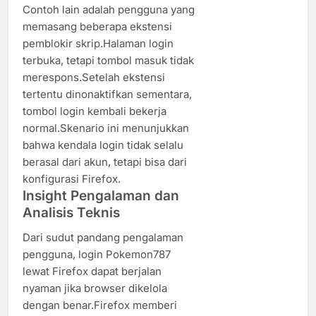
Contoh lain adalah pengguna yang
memasang beberapa ekstensi
pemblokir skrip.Halaman login
terbuka, tetapi tombol masuk tidak
merespons.Setelah ekstensi
tertentu dinonaktifkan sementara,
tombol login kembali bekerja
normal.Skenario ini menunjukkan
bahwa kendala login tidak selalu
berasal dari akun, tetapi bisa dari
konfigurasi Firefox.
Insight Pengalaman dan
Analisis Teknis
Dari sudut pandang pengalaman
pengguna, login Pokemon787
lewat Firefox dapat berjalan
nyaman jika browser dikelola
dengan benar.Firefox memberi