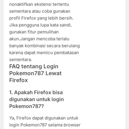
nonaktifkan ekstensi tertentu
sementara atau coba gunakan
profil Firefox yang lebih bersih.
Jika pengguna lupa kata sandi,
gunakan fitur pemulihan
akun.Jangan mencoba terlalu
banyak kombinasi secara berulang
karena dapat memicu pembatasan
sementara.
FAQ tentang Login
Pokemon787 Lewat
Firefox
1. Apakah Firefox bisa
digunakan untuk login
Pokemon787?
Ya, Firefox dapat digunakan untuk
login Pokemon787 selama browser