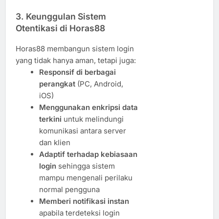
3. Keunggulan Sistem
Otentikasi di Horas88
Horas88 membangun sistem login
yang tidak hanya aman, tetapi juga:
Responsif di berbagai
perangkat
(PC, Android,
iOS)
Menggunakan enkripsi data
terkini
untuk melindungi
komunikasi antara server
dan klien
Adaptif terhadap kebiasaan
login
sehingga sistem
mampu mengenali perilaku
normal pengguna
Memberi notifikasi instan
apabila terdeteksi login