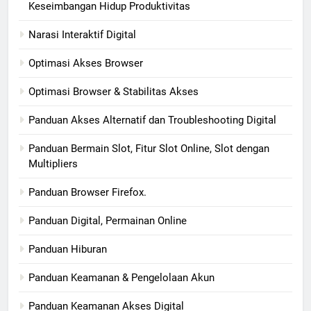
Keseimbangan Hidup Produktivitas
Narasi Interaktif Digital
Optimasi Akses Browser
Optimasi Browser & Stabilitas Akses
Panduan Akses Alternatif dan Troubleshooting Digital
Panduan Bermain Slot, Fitur Slot Online, Slot dengan
Multipliers
Panduan Browser Firefox.
Panduan Digital, Permainan Online
Panduan Hiburan
Panduan Keamanan & Pengelolaan Akun
Panduan Keamanan Akses Digital