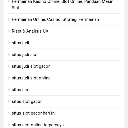
Permainan Kasino Online, Slot Online, Panduan Mesin
Slot
Permainan Online, Casino, Strategi Permainan
Riset & Analisis UX
situs judi
situs judi slot
situs judi slot gacor
situs judi slot online
situs slot
situs slot gacor
situs slot gacor hari ini
situs slot online terpercaya