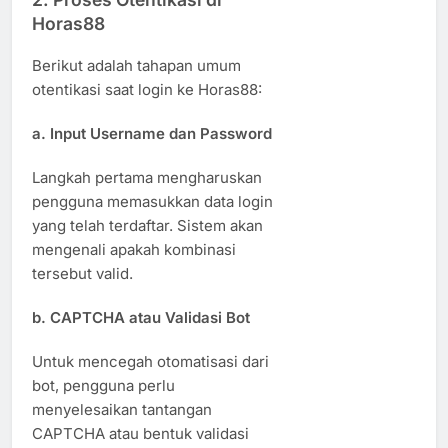
Horas88
Berikut adalah tahapan umum
otentikasi saat login ke Horas88:
a.
Input Username dan Password
Langkah pertama mengharuskan
pengguna memasukkan data login
yang telah terdaftar. Sistem akan
mengenali apakah kombinasi
tersebut valid.
b.
CAPTCHA atau Validasi Bot
Untuk mencegah otomatisasi dari
bot, pengguna perlu
menyelesaikan tantangan
CAPTCHA atau bentuk validasi