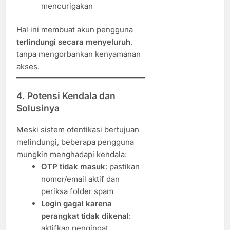
mencurigakan
Hal ini membuat akun pengguna
terlindungi secara menyeluruh
,
tanpa mengorbankan kenyamanan
akses.
4. Potensi Kendala dan
Solusinya
Meski sistem otentikasi bertujuan
melindungi, beberapa pengguna
mungkin menghadapi kendala:
OTP tidak masuk
: pastikan
nomor/email aktif dan
periksa folder spam
Login gagal karena
perangkat tidak dikenal
:
aktifkan pengingat