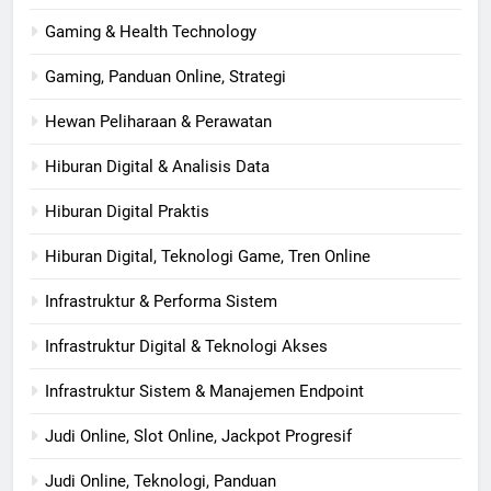
Gaming & Health Technology
Gaming, Panduan Online, Strategi
Hewan Peliharaan & Perawatan
Hiburan Digital & Analisis Data
Hiburan Digital Praktis
Hiburan Digital, Teknologi Game, Tren Online
Infrastruktur & Performa Sistem
Infrastruktur Digital & Teknologi Akses
Infrastruktur Sistem & Manajemen Endpoint
Judi Online, Slot Online, Jackpot Progresif
Judi Online, Teknologi, Panduan