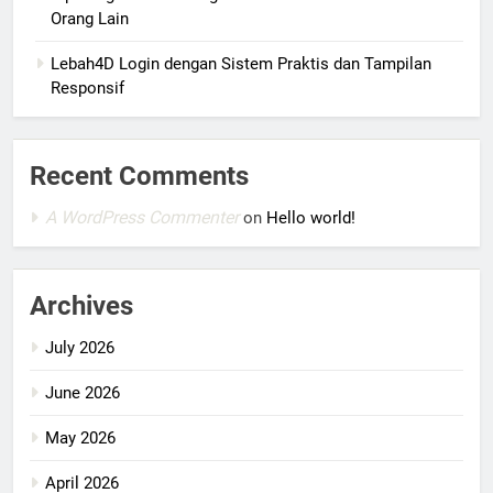
Orang Lain
Lebah4D Login dengan Sistem Praktis dan Tampilan
Responsif
Recent Comments
A WordPress Commenter
on
Hello world!
Archives
July 2026
June 2026
May 2026
April 2026