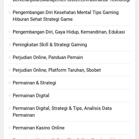
Pengembangan Diri Kesehatan Mental Tips Gaming
Hiburan Sehat Strategi Game
Pengembangan Diri, Gaya Hidup, Kemandirian, Edukasi
Peningkatan Skill & Strategi Gaming
Perjudian Online, Panduan Pemain
Perjudian Online, Platform Taruhan, Sbobet
Permainan & Strategi
Permainan Digital
Permainan Digital, Strategi & Tips, Analisis Data
Permainan
Permainan Kasino Online