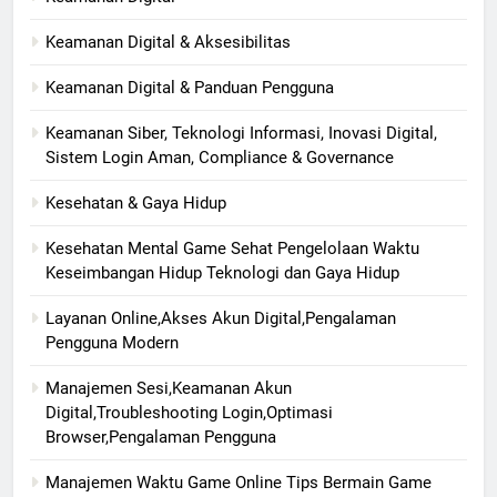
Keamanan Digital & Aksesibilitas
Keamanan Digital & Panduan Pengguna
Keamanan Siber, Teknologi Informasi, Inovasi Digital,
Sistem Login Aman, Compliance & Governance
Kesehatan & Gaya Hidup
Kesehatan Mental Game Sehat Pengelolaan Waktu
Keseimbangan Hidup Teknologi dan Gaya Hidup
Layanan Online,Akses Akun Digital,Pengalaman
Pengguna Modern
Manajemen Sesi,Keamanan Akun
Digital,Troubleshooting Login,Optimasi
Browser,Pengalaman Pengguna
Manajemen Waktu Game Online Tips Bermain Game