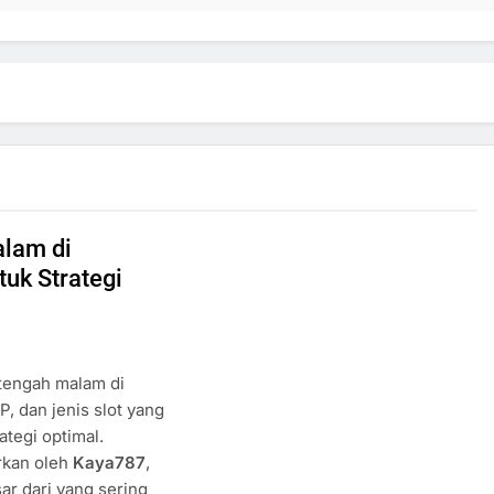
alam di
uk Strategi
 tengah malam di
P, dan jenis slot yang
tegi optimal.
rkan oleh
Kaya787
,
ar dari yang sering