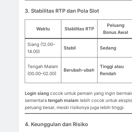
3. Stabilitas RTP dan Pola Slot
Peluang
Waktu
Stabilitas RTP
Bonus Awal
Siang (12.00–
Stabil
Sedang
14.00)
Tengah Malam
Tinggi atau
Berubah-ubah
(00.00–02.00)
Rendah
Login siang
cocok untuk pemain yang ingin bermain
sementara
tengah malam
lebih cocok untuk eksplo
peluang besar, meski risikonya juga lebih tinggi.
4. Keunggulan dan Risiko