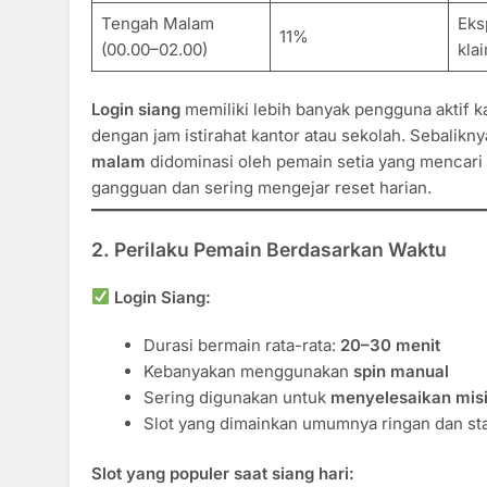
Tengah Malam
Eks
11%
(00.00–02.00)
kla
Login siang
memiliki lebih banyak pengguna aktif k
dengan jam istirahat kantor atau sekolah. Sebalikny
malam
didominasi oleh pemain setia yang mencari
gangguan dan sering mengejar reset harian.
2. Perilaku Pemain Berdasarkan Waktu
Login Siang:
Durasi bermain rata-rata:
20–30 menit
Kebanyakan menggunakan
spin manual
Sering digunakan untuk
menyelesaikan misi
Slot yang dimainkan umumnya ringan dan sta
Slot yang populer saat siang hari: