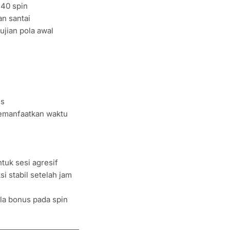
 40 spin
n santai
ujian pola awal
ns
manfaatkan waktu
tuk sesi agresif
i stabil setelah jam
a bonus pada spin