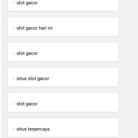
slot gacor
slot gacor hari ini
slot gacor
situs slot gacor
slot gacor
situs terpercaya