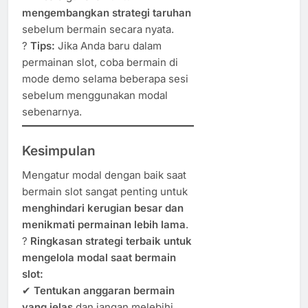
mengembangkan strategi taruhan
sebelum bermain secara nyata.
?
Tips:
Jika Anda baru dalam
permainan slot, coba bermain di
mode demo selama beberapa sesi
sebelum menggunakan modal
sebenarnya.
Kesimpulan
Mengatur modal dengan baik saat
bermain slot sangat penting untuk
menghindari kerugian besar dan
menikmati permainan lebih lama
.
?
Ringkasan strategi terbaik untuk
mengelola modal saat bermain
slot:
✔
Tentukan anggaran bermain
yang jelas
dan jangan melebihi