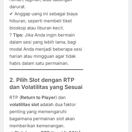
darurat.
✔ Anggap uang ini sebagai biaya
hiburan, seperti membeli tiket
bioskop atau liburan kecil.
?
Tips:
Jika Anda ingin bermain
dalam sesi yang lebih lama, bagi
modal Anda menjadi beberapa sesi
harian atau mingguan agar tidak
habis dalam satu permainan.
2. Pilih Slot dengan RTP
dan Volatilitas yang Sesuai
RTP (
Return to Player
) dan
volatilitas slot
adalah dua faktor
penting yang memengaruhi
bagaimana permainan slot akan
memberikan kemenangan.