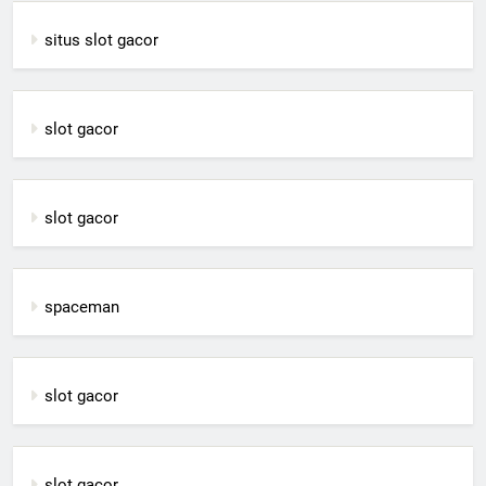
situs slot gacor
slot gacor
slot gacor
spaceman
slot gacor
slot gacor