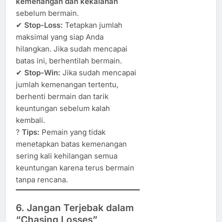
kemenangan dan kekalahan
sebelum bermain.
✔
Stop-Loss:
Tetapkan jumlah
maksimal yang siap Anda
hilangkan. Jika sudah mencapai
batas ini, berhentilah bermain.
✔
Stop-Win:
Jika sudah mencapai
jumlah kemenangan tertentu,
berhenti bermain dan tarik
keuntungan sebelum kalah
kembali.
?
Tips:
Pemain yang tidak
menetapkan batas kemenangan
sering kali kehilangan semua
keuntungan karena terus bermain
tanpa rencana.
6. Jangan Terjebak dalam
“Chasing Losses”