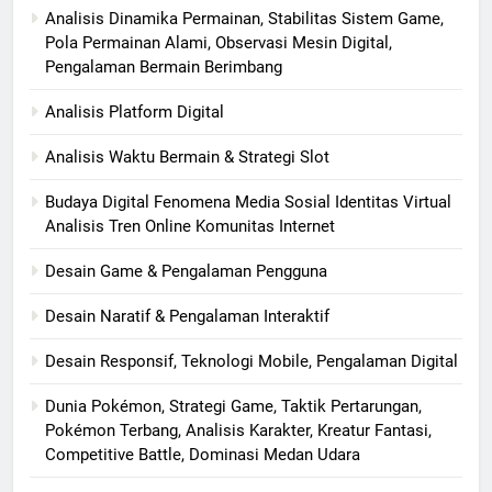
Analisis Dinamika Permainan, Stabilitas Sistem Game,
Pola Permainan Alami, Observasi Mesin Digital,
Pengalaman Bermain Berimbang
Analisis Platform Digital
Analisis Waktu Bermain & Strategi Slot
Budaya Digital Fenomena Media Sosial Identitas Virtual
Analisis Tren Online Komunitas Internet
Desain Game & Pengalaman Pengguna
Desain Naratif & Pengalaman Interaktif
Desain Responsif, Teknologi Mobile, Pengalaman Digital
Dunia Pokémon, Strategi Game, Taktik Pertarungan,
Pokémon Terbang, Analisis Karakter, Kreatur Fantasi,
Competitive Battle, Dominasi Medan Udara