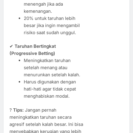
menengah jika ada
kemenangan.
20% untuk taruhan lebih
besar jika ingin mengambil
risiko saat sudah unggul.
✔
Taruhan Bertingkat
(Progressive Betting)
Meningkatkan taruhan
setelah menang atau
menurunkan setelah kalah.
Harus digunakan dengan
hati-hati agar tidak cepat
menghabiskan modal.
?
Tips:
Jangan pernah
meningkatkan taruhan secara
agresif setelah kalah besar. Ini bisa
menyebabkan kerugian yang lebih