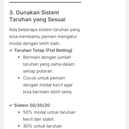
3. Gunakan Sistem
Taruhan yang Sesuai
Ada beberapa sistem taruhan yang
bisa membantu pemain mengatur
modal dengan lebih baik:
✔
Taruhan Tetap (Flat Betting)
Bermain dengan jumlah
taruhan yang sama dalam
setiap putaran.
Cocok untuk pemain
dengan modal kecil agar
bisa bermain lebih lama.
✔
Sistem 50/30/20
50% modal untuk taruhan
kecil dan stabil.
30% untuk taruhan