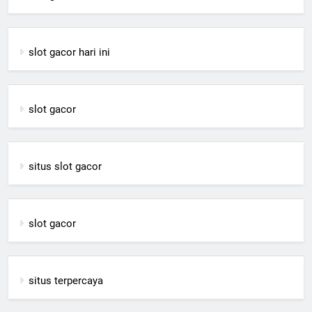
slot gacor hari ini
slot gacor
situs slot gacor
slot gacor
situs terpercaya