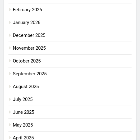
February 2026
January 2026
December 2025
November 2025
October 2025
September 2025
August 2025
July 2025
June 2025
May 2025
April 2025