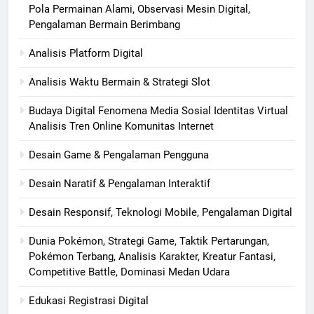
Pola Permainan Alami, Observasi Mesin Digital,
Pengalaman Bermain Berimbang
Analisis Platform Digital
Analisis Waktu Bermain & Strategi Slot
Budaya Digital Fenomena Media Sosial Identitas Virtual
Analisis Tren Online Komunitas Internet
Desain Game & Pengalaman Pengguna
Desain Naratif & Pengalaman Interaktif
Desain Responsif, Teknologi Mobile, Pengalaman Digital
Dunia Pokémon, Strategi Game, Taktik Pertarungan,
Pokémon Terbang, Analisis Karakter, Kreatur Fantasi,
Competitive Battle, Dominasi Medan Udara
Edukasi Registrasi Digital