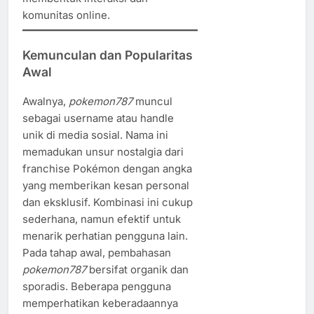
komunitas online.
Kemunculan dan Popularitas
Awal
Awalnya,
pokemon787
muncul
sebagai username atau handle
unik di media sosial. Nama ini
memadukan unsur nostalgia dari
franchise Pokémon dengan angka
yang memberikan kesan personal
dan eksklusif. Kombinasi ini cukup
sederhana, namun efektif untuk
menarik perhatian pengguna lain.
Pada tahap awal, pembahasan
pokemon787
bersifat organik dan
sporadis. Beberapa pengguna
memperhatikan keberadaannya