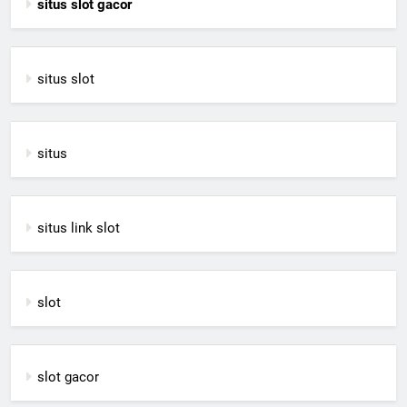
situs slot gacor
situs slot
situs
situs link slot
slot
slot gacor