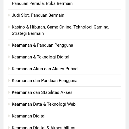
Panduan Pemula, Etika Bermain
Judi Slot, Panduan Bermain
Kasino & Hiburan, Game Online, Teknologi Gaming,
Strategi Bermain
Keamanan & Panduan Pengguna
Keamanan & Teknologi Digital
Keamanan Akun dan Akses Pribadi
Keamanan dan Panduan Pengguna
Keamanan dan Stabilitas Akses
Keamanan Data & Teknologi Web
Keamanan Digital
Keamanan Digital & Aksesibilitas