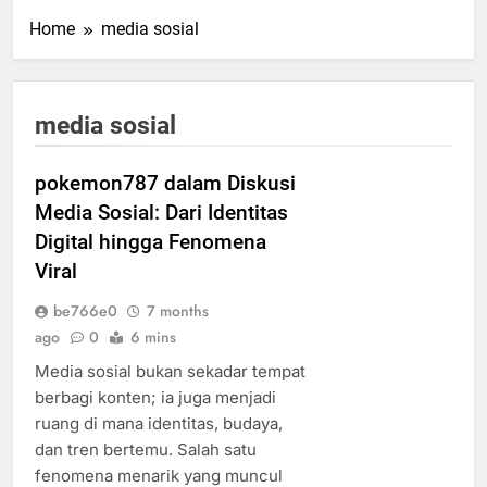
Home
media sosial
media sosial
pokemon787 dalam Diskusi
Media Sosial: Dari Identitas
Digital hingga Fenomena
Viral
be766e0
7 months
ago
0
6 mins
Media sosial bukan sekadar tempat
berbagi konten; ia juga menjadi
ruang di mana identitas, budaya,
dan tren bertemu. Salah satu
fenomena menarik yang muncul