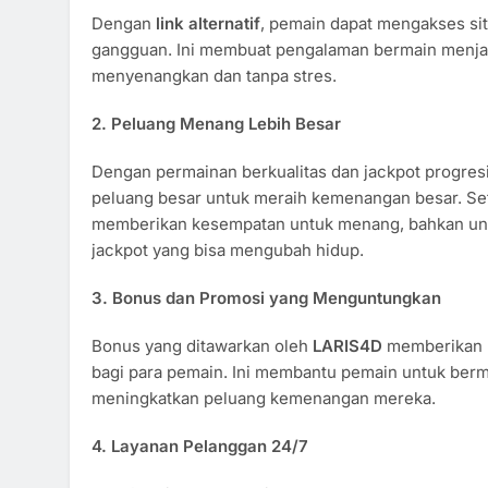
Dengan
link alternatif
, pemain dapat mengakses sit
gangguan. Ini membuat pengalaman bermain menjad
menyenangkan dan tanpa stres.
2. Peluang Menang Lebih Besar
Dengan permainan berkualitas dan jackpot progresi
peluang besar untuk meraih kemenangan besar. Set
memberikan kesempatan untuk menang, bahkan un
jackpot yang bisa mengubah hidup.
3. Bonus dan Promosi yang Menguntungkan
Bonus yang ditawarkan oleh
LARIS4D
memberikan 
bagi para pemain. Ini membantu pemain untuk berm
meningkatkan peluang kemenangan mereka.
4. Layanan Pelanggan 24/7