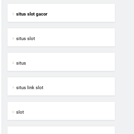
situs slot gacor
situs slot
situs
situs link slot
slot