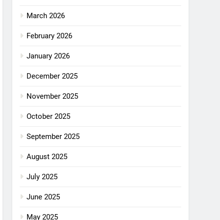
March 2026
February 2026
January 2026
December 2025
November 2025
October 2025
September 2025
August 2025
July 2025
June 2025
May 2025