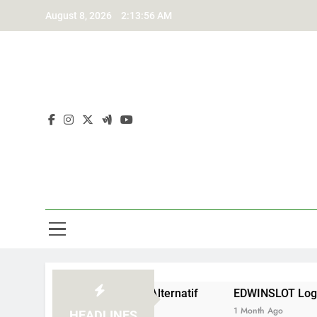
Skip
August 8, 2026
2:13:57 AM
to
content
AUI
Temukan So
ui TIARA4D Link Alternatif
EDWINSLOT Login Aman: Tip
1 Month Ago
HEADLINES