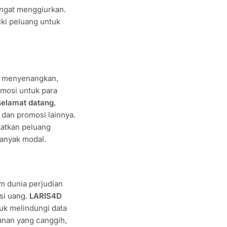
ngat menggiurkan.
ki peluang untuk
h menyenangkan,
mosi untuk para
selamat datang
,
dan promosi lainnya.
atkan peluang
anyak modal.
am dunia perjudian
si uang.
LARIS4D
uk melindungi data
anan yang canggih,