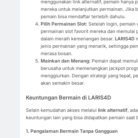
menggunakan link alternatif, pemain hanya p
mereka untuk melanjutkan permainan. Jika b
pemain bisa mendaftar terlebih dahulu.
Pilih Permainan Slot:
Setelah login, pemain 
permainan slot favorit mereka dan memulai
dalam meraih kemenangan besar.
LARIS4D
m
jenis permainan yang menarik, sehingga pem
merasa bosan.
Mainkan dan Menang:
Pemain dapat memula
berusaha untuk memenangkan jackpot progr
menggiurkan. Dengan strategi yang tepat, 
akan semakin besar.
Keuntungan Bermain di LARIS4D
Selain kemudahan akses melalui
link alternatif
, ad
keuntungan lain yang bisa didapatkan pemain saat 
1. Pengalaman Bermain Tanpa Gangguan