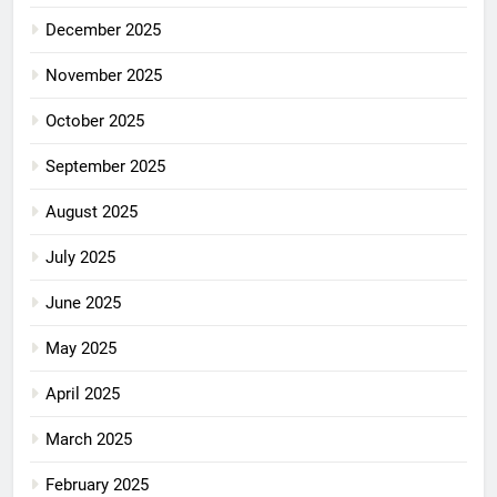
December 2025
November 2025
October 2025
September 2025
August 2025
July 2025
June 2025
May 2025
April 2025
March 2025
February 2025