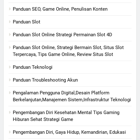
Panduan SEO, Game Online, Penulisan Konten
Panduan Slot
Panduan Slot Online Strategi Permainan Slot 4D
Panduan Slot Online, Strategi Bermain Slot, Situs Slot
Terpercaya, Tips Game Online, Review Situs Slot
Panduan Teknologi
Panduan Troubleshooting Akun
Pengalaman Pengguna Digital,Desain Platform
Berkelanjutan,Manajemen Sistem,Infrastruktur Teknologi
Pengembangan Diri Kesehatan Mental Tips Gaming
Hiburan Sehat Strategi Game
Pengembangan Diri, Gaya Hidup, Kemandirian, Edukasi