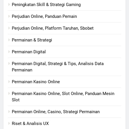
Peningkatan Skill & Strategi Gaming
Perjudian Online, Panduan Pemain
Perjudian Online, Platform Taruhan, Sbobet
Permainan & Strategi
Permainan Digital
Permainan Digital, Strategi & Tips, Analisis Data
Permainan
Permainan Kasino Online
Permainan Kasino Online, Slot Online, Panduan Mesin
Slot
Permainan Online, Casino, Strategi Permainan
Riset & Analisis UX