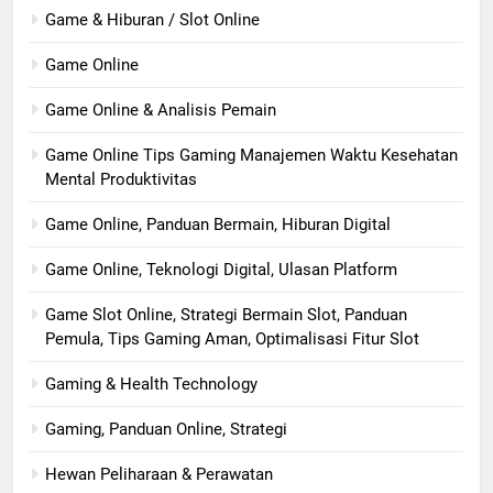
Game & Hiburan / Slot Online
Game Online
Game Online & Analisis Pemain
Game Online Tips Gaming Manajemen Waktu Kesehatan
Mental Produktivitas
Game Online, Panduan Bermain, Hiburan Digital
Game Online, Teknologi Digital, Ulasan Platform
Game Slot Online, Strategi Bermain Slot, Panduan
Pemula, Tips Gaming Aman, Optimalisasi Fitur Slot
Gaming & Health Technology
Gaming, Panduan Online, Strategi
Hewan Peliharaan & Perawatan