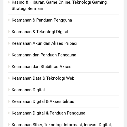
Kasino & Hiburan, Game Online, Teknologi Gaming,
Strategi Bermain
Keamanan & Panduan Pengguna
Keamanan & Teknologi Digital
Keamanan Akun dan Akses Pribadi
Keamanan dan Panduan Pengguna
Keamanan dan Stabilitas Akses
Keamanan Data & Teknologi Web
Keamanan Digital
Keamanan Digital & Aksesibilitas
Keamanan Digital & Panduan Pengguna
Keamanan Siber, Teknologi Informasi, Inovasi Digital,