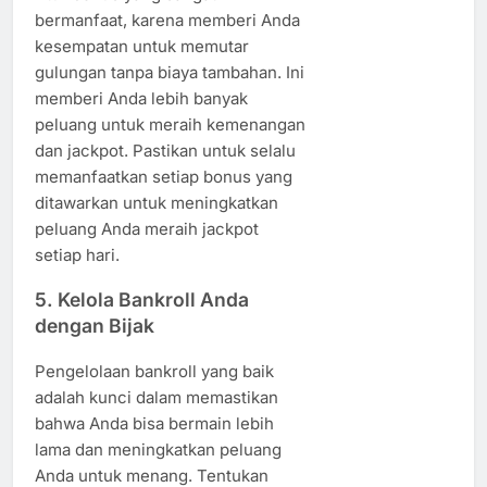
bermanfaat, karena memberi Anda
kesempatan untuk memutar
gulungan tanpa biaya tambahan. Ini
memberi Anda lebih banyak
peluang untuk meraih kemenangan
dan jackpot. Pastikan untuk selalu
memanfaatkan setiap bonus yang
ditawarkan untuk meningkatkan
peluang Anda meraih jackpot
setiap hari.
5.
Kelola Bankroll Anda
dengan Bijak
Pengelolaan bankroll yang baik
adalah kunci dalam memastikan
bahwa Anda bisa bermain lebih
lama dan meningkatkan peluang
Anda untuk menang. Tentukan