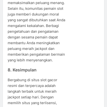
memaksimalkan peluang menang.
Selain itu, komunitas pemain slot
juga memberi dukungan moral
yang sangat dibutuhkan saat Anda
mengalami kekalahan. Berbagi
pengetahuan dan pengalaman
dengan sesama pemain dapat
membantu Anda meningkatkan
peluang meraih jackpot dan
memberikan pengalaman bermain
yang lebih menyenangkan.
8.
Kesimpulan
Bergabung di situs slot gacor
resmi dan terpercaya adalah
langkah terbaik untuk meraih
jackpot setiap hari. Dengan
memilih situs yang terlisensi,