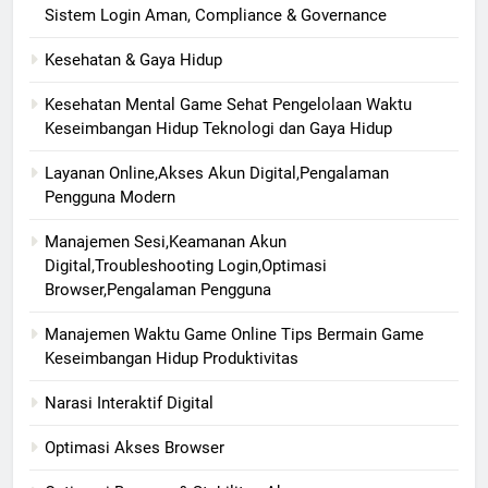
Sistem Login Aman, Compliance & Governance
Kesehatan & Gaya Hidup
Kesehatan Mental Game Sehat Pengelolaan Waktu
Keseimbangan Hidup Teknologi dan Gaya Hidup
Layanan Online,Akses Akun Digital,Pengalaman
Pengguna Modern
Manajemen Sesi,Keamanan Akun
Digital,Troubleshooting Login,Optimasi
Browser,Pengalaman Pengguna
Manajemen Waktu Game Online Tips Bermain Game
Keseimbangan Hidup Produktivitas
Narasi Interaktif Digital
Optimasi Akses Browser