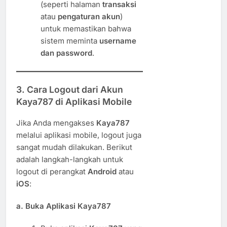
(seperti halaman
transaksi
atau
pengaturan akun
)
untuk memastikan bahwa
sistem meminta
username
dan password
.
3. Cara Logout dari Akun
Kaya787 di Aplikasi Mobile
Jika Anda mengakses
Kaya787
melalui aplikasi mobile, logout juga
sangat mudah dilakukan. Berikut
adalah langkah-langkah untuk
logout di perangkat
Android
atau
iOS
:
a.
Buka Aplikasi Kaya787