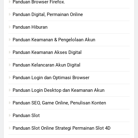
Panduan Browser Firefox.
Panduan Digital, Permainan Online
Panduan Hiburan
Panduan Keamanan & Pengelolaan Akun
Panduan Keamanan Akses Digital
Panduan Kelancaran Akun Digital
Panduan Login dan Optimasi Browser
Panduan Login Desktop dan Keamanan Akun
Panduan SEO, Game Online, Penulisan Konten
Panduan Slot
Panduan Slot Online Strategi Permainan Slot 4D