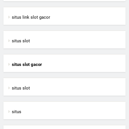
situs link slot gacor
situs slot
situs slot gacor
situs slot
situs