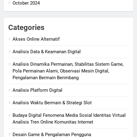
October 2024
Categories
Akses Online Alternatif
Analisis Data & Keamanan Digital
Analisis Dinamika Permainan, Stabilitas Sistem Game,
Pola Permainan Alami, Observasi Mesin Digital,
Pengalaman Bermain Berimbang
Analisis Platform Digital
Analisis Waktu Bermain & Strategi Slot
Budaya Digital Fenomena Media Sosial Identitas Virtual
Analisis Tren Online Komunitas Internet
Desain Game & Pengalaman Pengguna