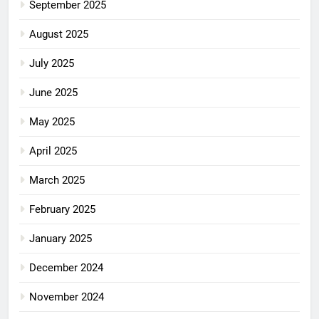
September 2025
August 2025
July 2025
June 2025
May 2025
April 2025
March 2025
February 2025
January 2025
December 2024
November 2024