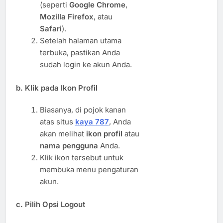
(seperti
Google Chrome
,
Mozilla Firefox
, atau
Safari
).
Setelah halaman utama
terbuka, pastikan Anda
sudah login ke akun Anda.
b.
Klik pada Ikon Profil
Biasanya, di pojok kanan
atas situs
kaya 787
, Anda
akan melihat
ikon profil
atau
nama pengguna
Anda.
Klik ikon tersebut untuk
membuka menu pengaturan
akun.
c.
Pilih Opsi Logout