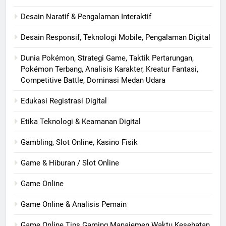
Desain Naratif & Pengalaman Interaktif
Desain Responsif, Teknologi Mobile, Pengalaman Digital
Dunia Pokémon, Strategi Game, Taktik Pertarungan,
Pokémon Terbang, Analisis Karakter, Kreatur Fantasi,
Competitive Battle, Dominasi Medan Udara
Edukasi Registrasi Digital
Etika Teknologi & Keamanan Digital
Gambling, Slot Online, Kasino Fisik
Game & Hiburan / Slot Online
Game Online
Game Online & Analisis Pemain
Game Online Tips Gaming Manajemen Waktu Kesehatan