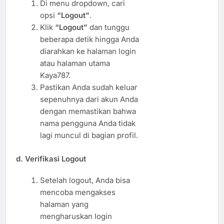
Di menu dropdown, cari
opsi
“Logout”
.
Klik
“Logout”
dan tunggu
beberapa detik hingga Anda
diarahkan ke halaman login
atau halaman utama
Kaya787.
Pastikan Anda sudah keluar
sepenuhnya dari akun Anda
dengan memastikan bahwa
nama pengguna Anda tidak
lagi muncul di bagian profil.
d.
Verifikasi Logout
Setelah logout, Anda bisa
mencoba mengakses
halaman yang
mengharuskan login