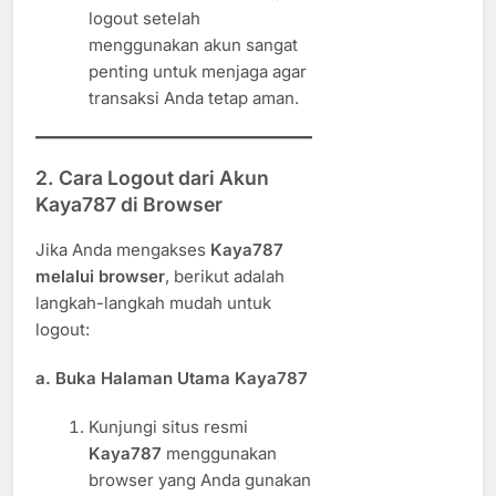
logout setelah
menggunakan akun sangat
penting untuk menjaga agar
transaksi Anda tetap aman.
2. Cara Logout dari Akun
Kaya787 di Browser
Jika Anda mengakses
Kaya787
melalui browser
, berikut adalah
langkah-langkah mudah untuk
logout:
a.
Buka Halaman Utama Kaya787
Kunjungi situs resmi
Kaya787
menggunakan
browser yang Anda gunakan