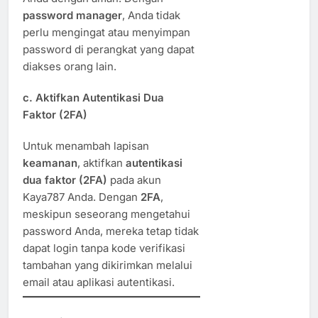
password manager
, Anda tidak
perlu mengingat atau menyimpan
password di perangkat yang dapat
diakses orang lain.
c.
Aktifkan Autentikasi Dua
Faktor (2FA)
Untuk menambah lapisan
keamanan
, aktifkan
autentikasi
dua faktor (2FA)
pada akun
Kaya787 Anda. Dengan
2FA
,
meskipun seseorang mengetahui
password Anda, mereka tetap tidak
dapat login tanpa kode verifikasi
tambahan yang dikirimkan melalui
email atau aplikasi autentikasi.