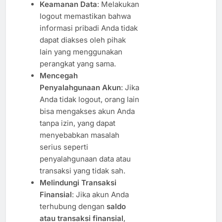
Keamanan Data
: Melakukan
logout memastikan bahwa
informasi pribadi Anda tidak
dapat diakses oleh pihak
lain yang menggunakan
perangkat yang sama.
Mencegah
Penyalahgunaan Akun
: Jika
Anda tidak logout, orang lain
bisa mengakses akun Anda
tanpa izin, yang dapat
menyebabkan masalah
serius seperti
penyalahgunaan data atau
transaksi yang tidak sah.
Melindungi Transaksi
Finansial
: Jika akun Anda
terhubung dengan
saldo
atau transaksi finansial
,