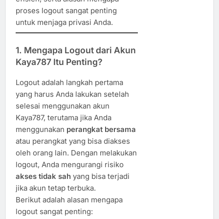
proses logout sangat penting
untuk menjaga privasi Anda.
1. Mengapa Logout dari Akun
Kaya787 Itu Penting?
Logout adalah langkah pertama
yang harus Anda lakukan setelah
selesai menggunakan akun
Kaya787, terutama jika Anda
menggunakan
perangkat bersama
atau perangkat yang bisa diakses
oleh orang lain. Dengan melakukan
logout, Anda mengurangi risiko
akses tidak sah
yang bisa terjadi
jika akun tetap terbuka.
Berikut adalah alasan mengapa
logout sangat penting: