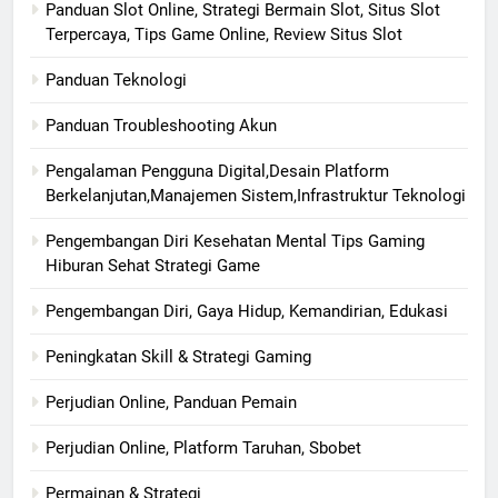
Panduan Slot Online, Strategi Bermain Slot, Situs Slot
Terpercaya, Tips Game Online, Review Situs Slot
Panduan Teknologi
Panduan Troubleshooting Akun
Pengalaman Pengguna Digital,Desain Platform
Berkelanjutan,Manajemen Sistem,Infrastruktur Teknologi
Pengembangan Diri Kesehatan Mental Tips Gaming
Hiburan Sehat Strategi Game
Pengembangan Diri, Gaya Hidup, Kemandirian, Edukasi
Peningkatan Skill & Strategi Gaming
Perjudian Online, Panduan Pemain
Perjudian Online, Platform Taruhan, Sbobet
Permainan & Strategi