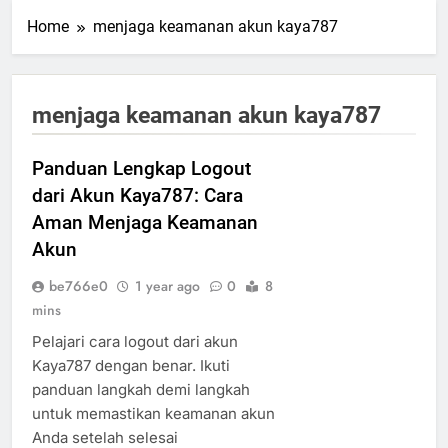
Home
menjaga keamanan akun kaya787
menjaga keamanan akun kaya787
Panduan Lengkap Logout
dari Akun Kaya787: Cara
Aman Menjaga Keamanan
Akun
be766e0
1 year ago
0
8
mins
Pelajari cara logout dari akun
Kaya787 dengan benar. Ikuti
panduan langkah demi langkah
untuk memastikan keamanan akun
Anda setelah selesai