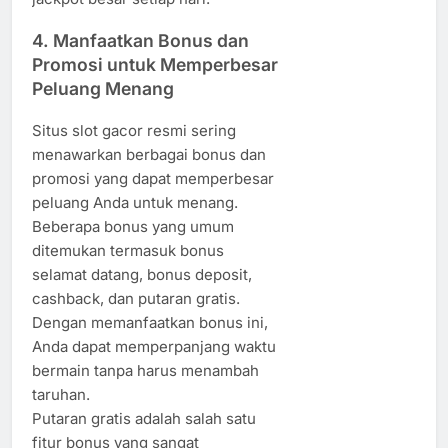
4.
Manfaatkan Bonus dan
Promosi untuk Memperbesar
Peluang Menang
Situs slot gacor resmi sering
menawarkan berbagai bonus dan
promosi yang dapat memperbesar
peluang Anda untuk menang.
Beberapa bonus yang umum
ditemukan termasuk bonus
selamat datang, bonus deposit,
cashback, dan putaran gratis.
Dengan memanfaatkan bonus ini,
Anda dapat memperpanjang waktu
bermain tanpa harus menambah
taruhan.
Putaran gratis adalah salah satu
fitur bonus yang sangat