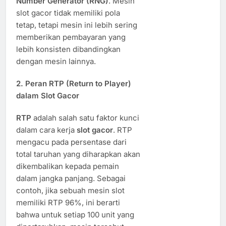
Number Generator (RNG)
. Mesin
slot gacor tidak memiliki pola
tetap, tetapi mesin ini lebih sering
memberikan pembayaran yang
lebih konsisten dibandingkan
dengan mesin lainnya.
2.
Peran RTP (Return to Player)
dalam Slot Gacor
RTP
adalah salah satu faktor kunci
dalam cara kerja
slot gacor
. RTP
mengacu pada persentase dari
total taruhan yang diharapkan akan
dikembalikan kepada pemain
dalam jangka panjang. Sebagai
contoh, jika sebuah mesin slot
memiliki RTP 96%, ini berarti
bahwa untuk setiap 100 unit yang