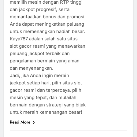
memilih mesin dengan RTP tinggi
dan jackpot progresif, serta
memanfaatkan bonus dan promosi,
Anda dapat meningkatkan peluang
untuk memenangkan hadiah besar.
Kaya787 adalah salah satu situs
slot gacor resmi yang menawarkan
peluang jackpot terbaik dan
pengalaman bermain yang aman
dan menyenangkan.
Jadi, jika Anda ingin meraih
jackpot setiap hari, pilih situs slot
gacor resmi dan terpercaya, pilih
mesin yang tepat, dan mulailah
bermain dengan strategi yang bijak
untuk meraih kemenangan besar!
Read More