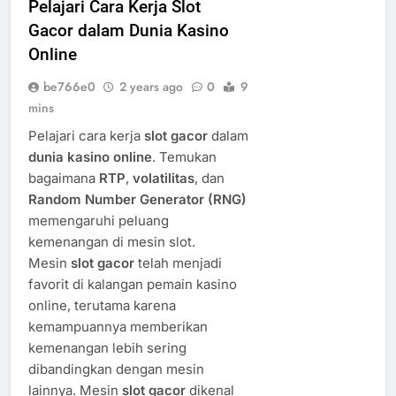
Pelajari Cara Kerja Slot
Gacor dalam Dunia Kasino
Online
be766e0
2 years ago
0
9
mins
Pelajari cara kerja
slot gacor
dalam
dunia kasino online
. Temukan
bagaimana
RTP
,
volatilitas
, dan
Random Number Generator (RNG)
memengaruhi peluang
kemenangan di mesin slot.
Mesin
slot gacor
telah menjadi
favorit di kalangan pemain kasino
online, terutama karena
kemampuannya memberikan
kemenangan lebih sering
dibandingkan dengan mesin
lainnya. Mesin
slot gacor
dikenal