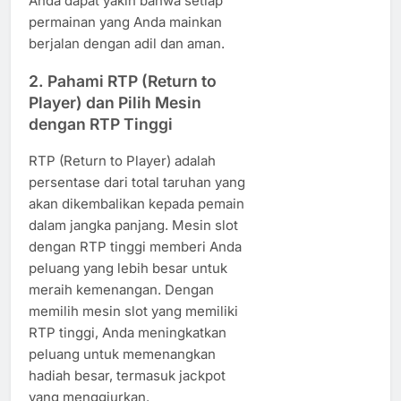
Anda dapat yakin bahwa setiap
permainan yang Anda mainkan
berjalan dengan adil dan aman.
2.
Pahami RTP (Return to
Player) dan Pilih Mesin
dengan RTP Tinggi
RTP (Return to Player) adalah
persentase dari total taruhan yang
akan dikembalikan kepada pemain
dalam jangka panjang. Mesin slot
dengan RTP tinggi memberi Anda
peluang yang lebih besar untuk
meraih kemenangan. Dengan
memilih mesin slot yang memiliki
RTP tinggi, Anda meningkatkan
peluang untuk memenangkan
hadiah besar, termasuk jackpot
yang menggiurkan.