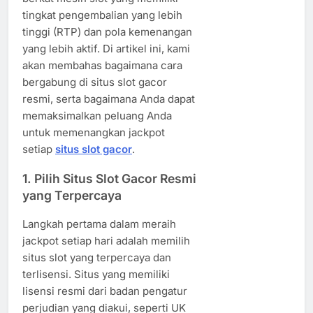
tingkat pengembalian yang lebih
tinggi (RTP) dan pola kemenangan
yang lebih aktif. Di artikel ini, kami
akan membahas bagaimana cara
bergabung di situs slot gacor
resmi, serta bagaimana Anda dapat
memaksimalkan peluang Anda
untuk memenangkan jackpot
setiap
situs slot gacor
.
1.
Pilih Situs Slot Gacor Resmi
yang Terpercaya
Langkah pertama dalam meraih
jackpot setiap hari adalah memilih
situs slot yang terpercaya dan
terlisensi. Situs yang memiliki
lisensi resmi dari badan pengatur
perjudian yang diakui, seperti UK