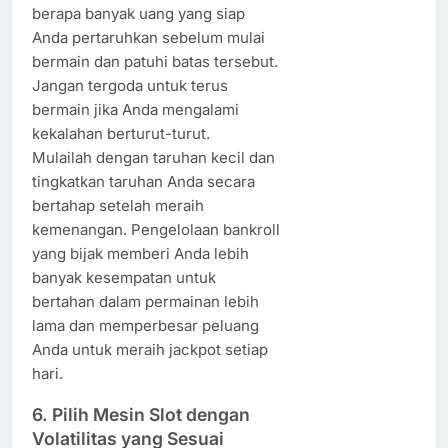
berapa banyak uang yang siap
Anda pertaruhkan sebelum mulai
bermain dan patuhi batas tersebut.
Jangan tergoda untuk terus
bermain jika Anda mengalami
kekalahan berturut-turut.
Mulailah dengan taruhan kecil dan
tingkatkan taruhan Anda secara
bertahap setelah meraih
kemenangan. Pengelolaan bankroll
yang bijak memberi Anda lebih
banyak kesempatan untuk
bertahan dalam permainan lebih
lama dan memperbesar peluang
Anda untuk meraih jackpot setiap
hari.
6.
Pilih Mesin Slot dengan
Volatilitas yang Sesuai