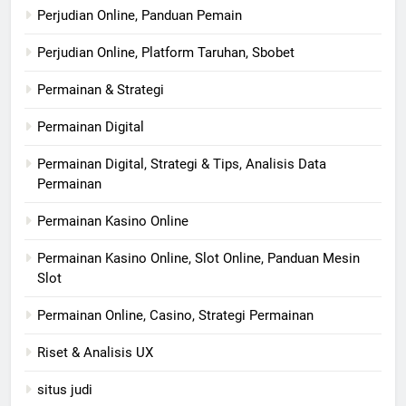
Perjudian Online, Panduan Pemain
Perjudian Online, Platform Taruhan, Sbobet
Permainan & Strategi
Permainan Digital
Permainan Digital, Strategi & Tips, Analisis Data
Permainan
Permainan Kasino Online
Permainan Kasino Online, Slot Online, Panduan Mesin
Slot
Permainan Online, Casino, Strategi Permainan
Riset & Analisis UX
situs judi