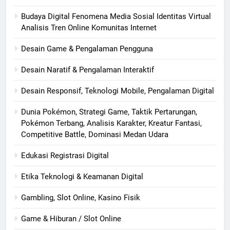
Budaya Digital Fenomena Media Sosial Identitas Virtual
Analisis Tren Online Komunitas Internet
Desain Game & Pengalaman Pengguna
Desain Naratif & Pengalaman Interaktif
Desain Responsif, Teknologi Mobile, Pengalaman Digital
Dunia Pokémon, Strategi Game, Taktik Pertarungan,
Pokémon Terbang, Analisis Karakter, Kreatur Fantasi,
Competitive Battle, Dominasi Medan Udara
Edukasi Registrasi Digital
Etika Teknologi & Keamanan Digital
Gambling, Slot Online, Kasino Fisik
Game & Hiburan / Slot Online