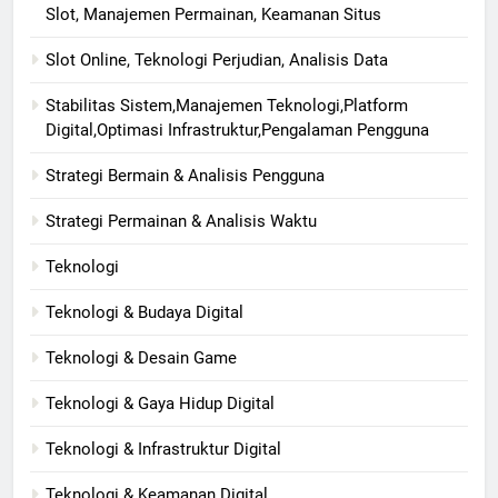
Slot, Manajemen Permainan, Keamanan Situs
Slot Online, Teknologi Perjudian, Analisis Data
Stabilitas Sistem,Manajemen Teknologi,Platform
Digital,Optimasi Infrastruktur,Pengalaman Pengguna
Strategi Bermain & Analisis Pengguna
Strategi Permainan & Analisis Waktu
Teknologi
Teknologi & Budaya Digital
Teknologi & Desain Game
Teknologi & Gaya Hidup Digital
Teknologi & Infrastruktur Digital
Teknologi & Keamanan Digital