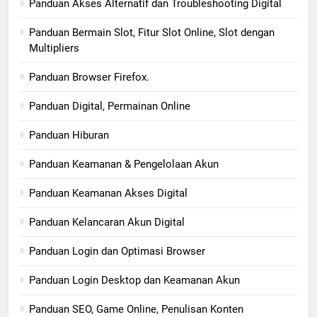
Panduan Akses Alternatif dan Troubleshooting Digital
Panduan Bermain Slot, Fitur Slot Online, Slot dengan
Multipliers
Panduan Browser Firefox.
Panduan Digital, Permainan Online
Panduan Hiburan
Panduan Keamanan & Pengelolaan Akun
Panduan Keamanan Akses Digital
Panduan Kelancaran Akun Digital
Panduan Login dan Optimasi Browser
Panduan Login Desktop dan Keamanan Akun
Panduan SEO, Game Online, Penulisan Konten