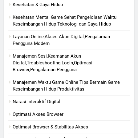
Kesehatan & Gaya Hidup
Kesehatan Mental Game Sehat Pengelolaan Waktu
Keseimbangan Hidup Teknologi dan Gaya Hidup
Layanan Online,Akses Akun Digital,Pengalaman
Pengguna Modern
Manajemen Sesi,Keamanan Akun
Digital,Troubleshooting Login,Optimasi
Browser,Pengalaman Pengguna
Manajemen Waktu Game Online Tips Bermain Game
Keseimbangan Hidup Produktivitas
Narasi Interaktif Digital
Optimasi Akses Browser
Optimasi Browser & Stabilitas Akses