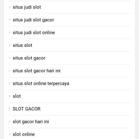
situs judi slot
situs judi slot gacor
situs judi slot online
situs slot
situs slot gacor
situs slot gacor hari ini
situs slot online terpercaya
slot
SLOT GACOR
slot gacor hari ini
slot online