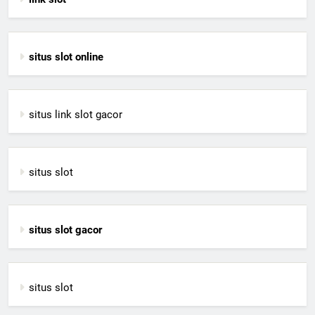
situs slot online
situs link slot gacor
situs slot
situs slot gacor
situs slot