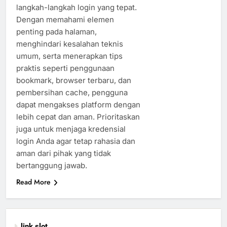
langkah-langkah login yang tepat.
Dengan memahami elemen
penting pada halaman,
menghindari kesalahan teknis
umum, serta menerapkan tips
praktis seperti penggunaan
bookmark, browser terbaru, dan
pembersihan cache, pengguna
dapat mengakses platform dengan
lebih cepat dan aman. Prioritaskan
juga untuk menjaga kredensial
login Anda agar tetap rahasia dan
aman dari pihak yang tidak
bertanggung jawab.
Read More
link slot