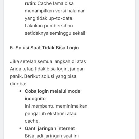
rutin
: Cache lama bisa
menampilkan versi halaman
yang tidak up-to-date.
Lakukan pembersihan
setidaknya seminggu sekali.
5.
Solusi Saat Tidak Bisa Login
Jika setelah semua langkah di atas
Anda tetap tidak bisa login, jangan
panik. Berikut solusi yang bisa
dicoba:
Coba login melalui mode
incognito
Ini membantu meminimalkan
pengaruh ekstensi atau
cache.
Ganti jaringan internet
Bisa jadi jaringan saat ini