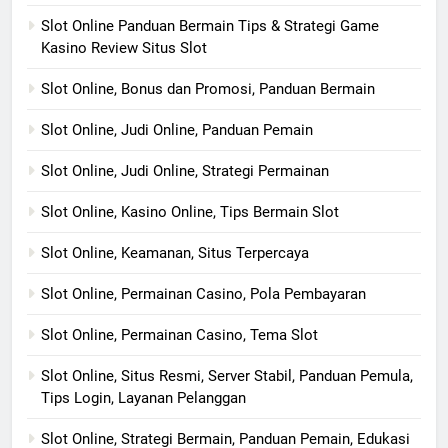
Slot Online Panduan Bermain Tips & Strategi Game
Kasino Review Situs Slot
Slot Online, Bonus dan Promosi, Panduan Bermain
Slot Online, Judi Online, Panduan Pemain
Slot Online, Judi Online, Strategi Permainan
Slot Online, Kasino Online, Tips Bermain Slot
Slot Online, Keamanan, Situs Terpercaya
Slot Online, Permainan Casino, Pola Pembayaran
Slot Online, Permainan Casino, Tema Slot
Slot Online, Situs Resmi, Server Stabil, Panduan Pemula,
Tips Login, Layanan Pelanggan
Slot Online, Strategi Bermain, Panduan Pemain, Edukasi