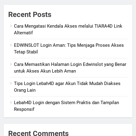
Recent Posts
Cara Mengatasi Kendala Akses melalui TIARA4D Link
Alternatif
EDWINSLOT Login Aman: Tips Menjaga Proses Akses
Tetap Stabil
Cara Memastikan Halaman Login Edwinslot yang Benar
untuk Akses Akun Lebih Aman
Tips Login Lebah4D agar Akun Tidak Mudah Diakses
Orang Lain
Lebah4D Login dengan Sistem Praktis dan Tampilan
Responsif
Recent Comments