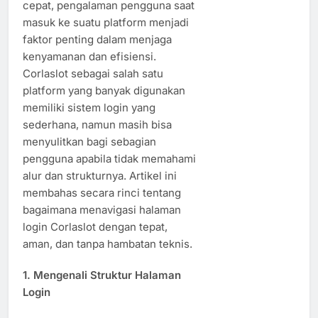
cepat, pengalaman pengguna saat
masuk ke suatu platform menjadi
faktor penting dalam menjaga
kenyamanan dan efisiensi.
Corlaslot sebagai salah satu
platform yang banyak digunakan
memiliki sistem login yang
sederhana, namun masih bisa
menyulitkan bagi sebagian
pengguna apabila tidak memahami
alur dan strukturnya. Artikel ini
membahas secara rinci tentang
bagaimana menavigasi halaman
login Corlaslot dengan tepat,
aman, dan tanpa hambatan teknis.
1.
Mengenali Struktur Halaman
Login