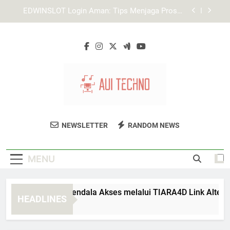
Skip
Cara Memastikan Halaman Login Edwinslot yang
to
Benar untuk Akses Akun Lebih Aman
content
Tips Login Lebah4D agar Akun Tidak Mudah
Diakses Orang Lain
Cara Mengatasi Kendala Akses melalui TIARA4D
Link Alternatif
EDWINSLOT Login Aman: Tips Menjaga Proses
Akses Tetap Stabil
Cara Memastikan Halaman Login Edwinslot yang
Benar untuk Akses Akun Lebih Aman
AUI Techno
Temukan Solusi Teknologi Inovatif Untuk
Tips Login Lebah4D agar Akun Tidak Mudah
NEWSLETTER
RANDOM NEWS
Diakses Orang Lain
Bisnis Anda Di AUI Techno.
MENU
ra Mengatasi Kendala Akses melalui TIARA4D Link Alternatif
HEADLINES
Weeks Ago