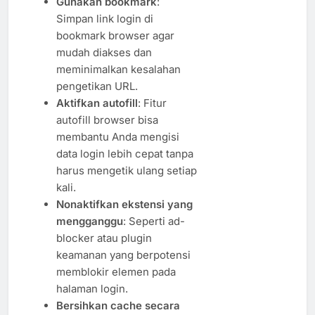
Gunakan bookmark
:
Simpan link login di
bookmark browser agar
mudah diakses dan
meminimalkan kesalahan
pengetikan URL.
Aktifkan autofill
: Fitur
autofill browser bisa
membantu Anda mengisi
data login lebih cepat tanpa
harus mengetik ulang setiap
kali.
Nonaktifkan ekstensi yang
mengganggu
: Seperti ad-
blocker atau plugin
keamanan yang berpotensi
memblokir elemen pada
halaman login.
Bersihkan cache secara